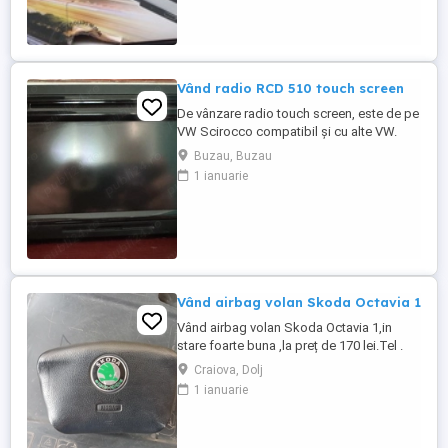
Vând radio RCD 510 touch screen
De vânzare radio touch screen, este de pe
VW Scirocco compatibil și cu alte VW.
Este în stare perfectă de funcționare!
Buzau, Buzau
Motivul vânzării este ca mi-am cumpărat
1 ianuarie
navigație CarPlay Preț USOR NEGOCIABIL!!
Vând airbag volan Skoda Octavia 1
Vând airbag volan Skoda Octavia 1,in
stare foarte buna ,la preț de 170 lei.Tel .
Craiova, Dolj
1 ianuarie