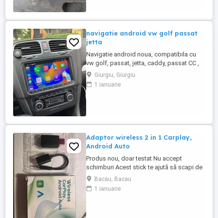
navigatie android vw golf passat
jetta
Navigatie android noua, compatibila cu
vw golf, passat, jetta, caddy, passat CC ,
etc Android cu carplay , Bluetooth, WiFi ,
Giurgiu, Giurgiu
ce se montează ușor, fără modificări tăieri
1 ianuarie
ale bordului, fără rame adaptoare. se
mișcă foarte bine!
Adaptor wireless 2 in 1 Carplay,
Android Auto
Produs nou, doar testat Nu accept
schimburi Acest stick te ajută să scapi de
cabluri, se folosește pentru a-ți conecta
Bacau, Bacau
telefonul la navigația mașinii (Carplay sau
1 ianuarie
Android Auto) prin wifi A fost testat pe
Sandero, dar la cumpărare se poate face
probă direct pe mașina clientului pentru a