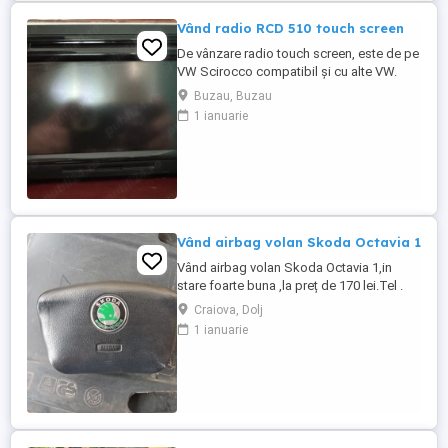
Vând radio RCD 510 touch screen
De vânzare radio touch screen, este de pe
VW Scirocco compatibil și cu alte VW.
Este în stare perfectă de funcționare!
Buzau, Buzau
Motivul vânzării este ca mi-am cumpărat
1 ianuarie
navigație CarPlay Preț USOR NEGOCIABIL!!
Vând airbag volan Skoda Octavia 1
Vând airbag volan Skoda Octavia 1,in
stare foarte buna ,la preț de 170 lei.Tel .
Craiova, Dolj
1 ianuarie