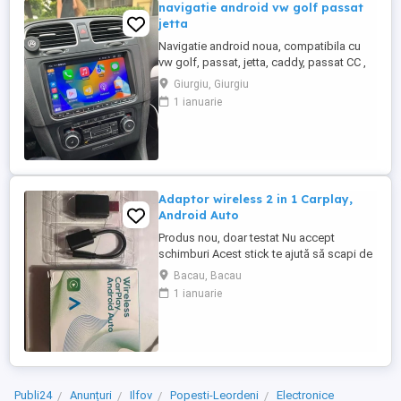
navigatie android vw golf passat
jetta
Navigatie android noua, compatibila cu
vw golf, passat, jetta, caddy, passat CC ,
etc Android cu carplay , Bluetooth, WiFi ,
Giurgiu, Giurgiu
ce se montează ușor, fără modificări tăieri
1 ianuarie
ale bordului, fără rame adaptoare. se
mișcă foarte bine!
Adaptor wireless 2 in 1 Carplay,
Android Auto
Produs nou, doar testat Nu accept
schimburi Acest stick te ajută să scapi de
cabluri, se folosește pentru a-ți conecta
Bacau, Bacau
telefonul la navigația mașinii (Carplay sau
1 ianuarie
Android Auto) prin wifi A fost testat pe
Sandero, dar la cumpărare se poate face
probă direct pe mașina clientului pentru a
fi sigur că e ...
Publi24
Anunțuri
Ilfov
Popesti-Leordeni
Electronice