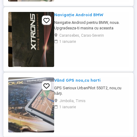
fi sigur că e ...
Navigație Android BMW
Navigatie Android pentru BMW, noua.
Upgradeaza-ti masina cu aceasta
navigatie moderna si usor de utilizat.
Caransebes, Caras-Severin
Experimenteaza confortul unei calatorii
1 ianuarie
fara griji cu aceasta solutie de navigatie
inteligenta.
Vând GPS nou,cu harti
GPS Serioux UrbanPilot 550T2, nou,cu
hărți.
Jimbolia, Timis
1 ianuarie