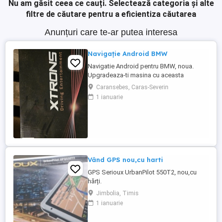
Nu am găsit ceea ce cauți.
Selectează categoria și alte
filtre de căutare pentru a eficientiza căutarea
Anunțuri care te-ar putea interesa
Navigație Android BMW
Navigatie Android pentru BMW, noua.
Upgradeaza-ti masina cu aceasta
navigatie moderna si usor de utilizat.
Caransebes, Caras-Severin
Experimenteaza confortul unei calatorii
1 ianuarie
fara griji cu aceasta solutie de navigatie
inteligenta.
Vând GPS nou,cu harti
GPS Serioux UrbanPilot 550T2, nou,cu
hărți.
Jimbolia, Timis
1 ianuarie