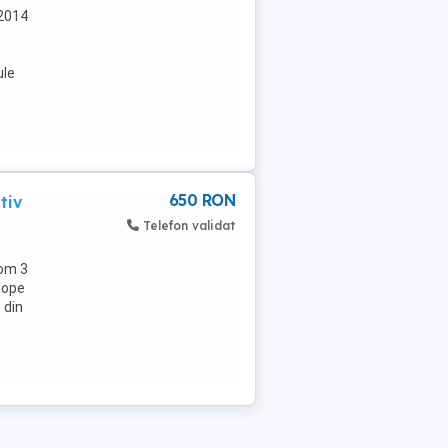
-2014
ule
650 RON
tiv
Telefon validat
om 3
lope
 din