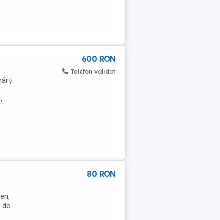
600 RON
Telefon validat
hărți
,
80 RON
gen,
t de