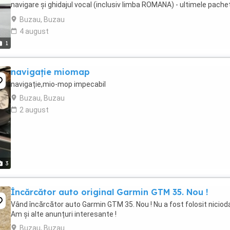
navigare și ghidajul vocal (inclusiv limba ROMANA) - ultimele pache
de utilitare: puncte ...
Buzau, Buzau
4 august
1
navigație miomap
navigație,mio-mop impecabil
Buzau, Buzau
2 august
3
Încărcător auto original Garmin GTM 35. Nou !
Vând încărcător auto Garmin GTM 35. Nou ! Nu a fost folosit niciod
Am și alte anunțuri interesante !
Buzau, Buzau