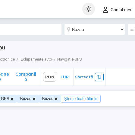
ane
Companii
RON
EUR
Sortează
Contul meu
0
au
ectronice
Echipamente auto
Navigatie GPS
oane
Companii
RON
EUR
Sortează
2
0
e GPS
Buzau
Buzau
Șterge toate filtrele