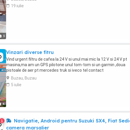
19 iulie
3
Vinzari diverse fitru
Vind urgent filtru de cafea la 24 V si unul mai mic la 12 V si 24 V pt
masina,ma am un GPS pilotone unul tom-tom si un garmin ,doua
pistoale de aer pt mercedes truk si iveco tel contact
Buzau, Buzau
5 iulie
4
Navigatie, Android pentru Suzuki SX4, Fiat Sedi
1
camera marsalier