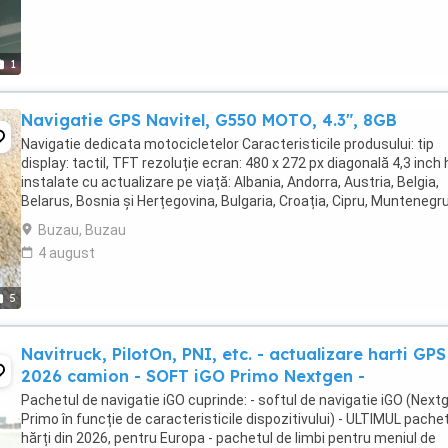
1
Navigatie GPS Navitel, G550 MOTO, 4.3", 8GB
Navigatie dedicata motocicletelor Caracteristicile produsului: tip
display: tactil, TFT rezoluție ecran: 480 x 272 px diagonală 4,3 inch 
instalate cu actualizare pe viață: Albania, Andorra, Austria, Belgia,
Belarus, Bosnia și Herțegovina, Bulgaria, Croația, Cipru, Muntenegru
Cehia, Danemarca, ...
Buzau, Buzau
4 august
5
Navitruck, PilotOn, PNI, etc. - actualizare harti GPS
2026 camion - SOFT iGO Primo Nextgen -
Pachetul de navigatie iGO cuprinde: - softul de navigatie iGO (Next
Primo în funcție de caracteristicile dispozitivului) - ULTIMUL pache
hărți din 2026, pentru Europa - pachetul de limbi pentru meniul de