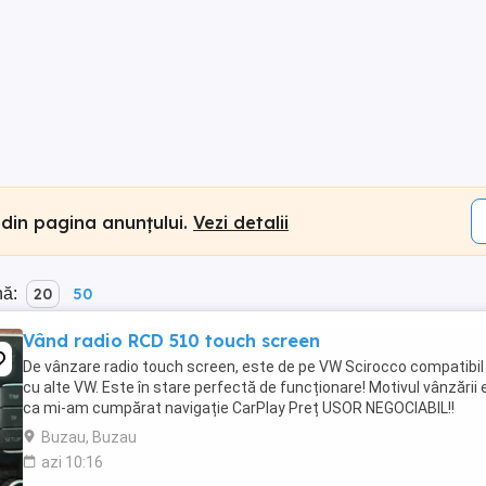
 din pagina anunțului.
Vezi detalii
nă:
20
50
Vând radio RCD 510 touch screen
De vânzare radio touch screen, este de pe VW Scirocco compatibil 
cu alte VW. Este în stare perfectă de funcționare! Motivul vânzării 
ca mi-am cumpărat navigație CarPlay Preț USOR NEGOCIABIL!!
Buzau, Buzau
azi 10:16