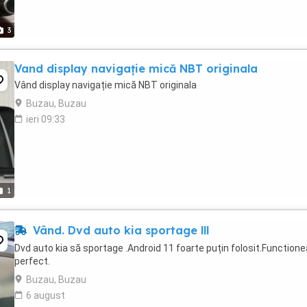
3
Vand display navigație mică NBT originala
Vând display navigație mică NBT originala
Buzau, Buzau
ieri 09:33
1
Vând. Dvd auto kia sportage lll
Dvd auto kia să sportage .Android 11 foarte puțin folosit.Function
perfect.
Buzau, Buzau
6 august