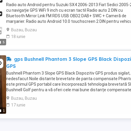
Radio auto Android pentru Suzuki SX4 2006-2013 Fiat Sedici 2005
cu navigație GPS WiFi 9 inch cu ecran tactil Radio auto 2 DIN cu
Bluetooth Mirror Link FM RDS USB OBD2 DAB+ SWC + Cameră de
marșarier. Radio auto Android 10.0 touchscreen 2 DIN pentru vehic
compatibile Toyota Suzuki SX4 Fiat Sedici: ...
Buzau, Buzau
18 iunie
5
gps Bushnell Phantom 3 Slope GPS Black Dispozi
GPS
Bushnell Phantom 3 Slope GPS Black Dispozitiv GPS produs sigilat,
nedesfacut Noile distante brevetate de panta compensate Phant
este primul GPS portabil care încorporează tehnologia brevetată S
Bushnell Golf pentru a vă oferi cele mai bune distanțe compensate
lume care țin cont de înclinație ...
Buzau, Buzau
17 iunie
1