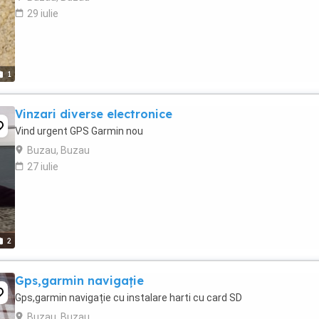
29 iulie
1
Vinzari diverse electronice
Vind urgent GPS Garmin nou
Buzau, Buzau
27 iulie
2
Gps,garmin navigație
Gps,garmin navigație cu instalare harti cu card SD
Buzau, Buzau