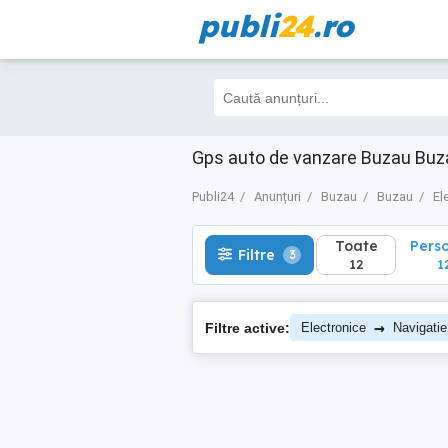
publi
24
.ro
Toate
Perso
Filtre
3
12
12
Gps auto de vanzare Buzau Buz
Publi24
Anunțuri
Buzau
Buzau
El
Toate
Pers
Filtre
3
12
1
→
Filtre active:
Electronice
Navigati