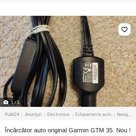
1
/ 1
Publi24
Anunțuri
Electronice
Echipamente auto
Navigatie GPS
Încărcător auto original Garmin GTM 35. Nou !