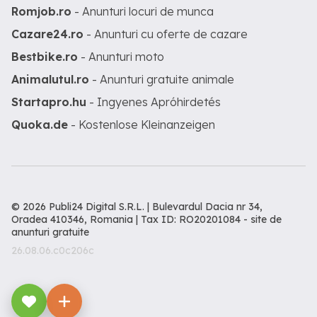
Romjob.ro
- Anunturi locuri de munca
Cazare24.ro
- Anunturi cu oferte de cazare
Bestbike.ro
- Anunturi moto
Animalutul.ro
- Anunturi gratuite animale
Startapro.hu
- Ingyenes Apróhirdetés
Quoka.de
- Kostenlose Kleinanzeigen
© 2026 Publi24 Digital S.R.L. | Bulevardul Dacia nr 34,
Oradea 410346, Romania | Tax ID: RO20201084 -
site de
anunturi gratuite
26.08.06.c0c206c