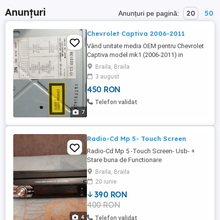
Anunțuri
20
50
Anunțuri pe pagină:
Chevrolet Captiva 2006-2011
Vând unitate media OEM pentru Chevrolet
Captiva model mk1 (2006-2011) in
perfecta stare de funcționare.Provine de
Braila, Braila
pe mașina personală, în urma upgrade ului
3 august
la navigație cu Android.
450 RON
Telefon validat
7
Radio-Cd Mp 5- Touch Screen
Radio-Cd Mp 5 -Touch Screen- Usb- +
Stare buna de Functionare
Braila, Braila
20 iunie
390 RON
400 RON
4
Telefon validat