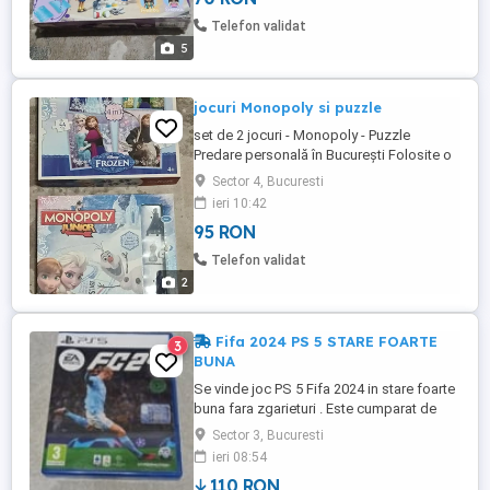
Telefon validat
5
jocuri Monopoly si puzzle
set de 2 jocuri - Monopoly - Puzzle
Predare personală în București Folosite o
singură dată.
Sector 4, Bucuresti
ieri 10:42
95 RON
Telefon validat
2
Fifa 2024 PS 5 STARE FOARTE
3
BUNA
Se vinde joc PS 5 Fifa 2024 in stare foarte
buna fara zgarieturi . Este cumparat de
nou . Nu accept schimburi . Pret : 110 ron
Sector 3, Bucuresti
ieri 08:54
110 RON