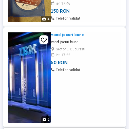
predare personala cu deplasarea mea
ieri 17:46
oriunde in București. Preturile pentru jocuri
150 RON
150 ambele sau Assassin's Creed - 150lei
și FIFA25 - 50 LEI
Telefon validat
4
vand jocuri bune
vand jocuri bune
Sector 6, Bucuresti
ieri 17:22
50 RON
Telefon validat
1