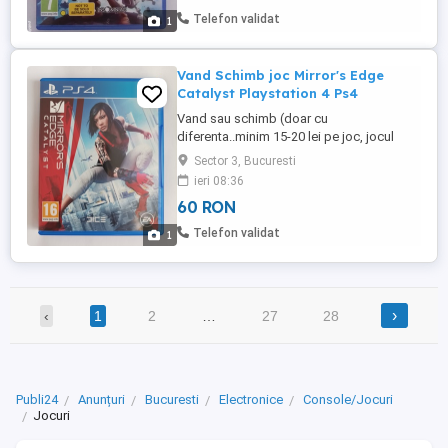
jocuri in celelalte anunturi ale mele. Nu
Telefon validat
1
trimit, doar Bucuresti Pot ajunge ...
Vand Schimb joc Mirror's Edge
Catalyst Playstation 4 Ps4
Vand sau schimb (doar cu
diferenta..minim 15-20 lei pe joc, jocul
oferit sa fie in stare buna, fara zgarieturi
Sector 3, Bucuresti
sau alte defecte) joc Mirror's Edge
ieri 08:36
Catalyst pentru Playstation 4 Jocurile de
60 RON
ps4 functioneaza si pe ps5 Mai am si alte
jocuri in celelalte anunturi ale mele. Nu
Telefon validat
1
trimit, doar Bucuresti Pot ...
›
‹
1
2
…
27
28
Publi24
Anunțuri
Bucuresti
Electronice
Console/Jocuri
Jocuri