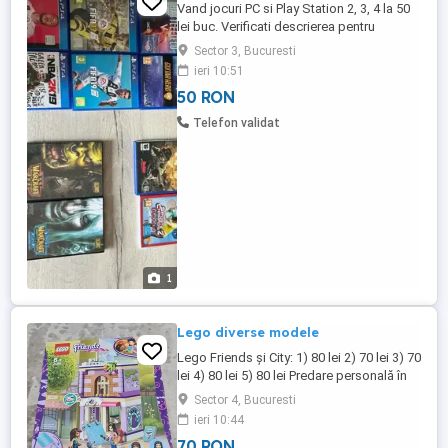
Vand jocuri PC si Play Station 2, 3, 4 la 50
lei buc. Verificati descrierea pentru
disponibilitate. Predare personala in
Sector 3, Bucuresti
Bucuresti, sau prin curier cu plata la
ieri 10:51
destinatar. Pentru PS4: - Guitar Hero Live -
50 RON
Fifa 20 - Fifa 19 - Fifa 17 - Battlefield V -
NBA 2k19 Pentru PS3: - Sports Champions
Telefon validat
2 Pentru ...
1
Lego diverse modele
Lego Friends și City: 1) 80 lei 2) 70 lei 3) 70
lei 4) 80 lei 5) 80 lei Predare personală în
București.
Sector 4, Bucuresti
ieri 10:44
70 RON