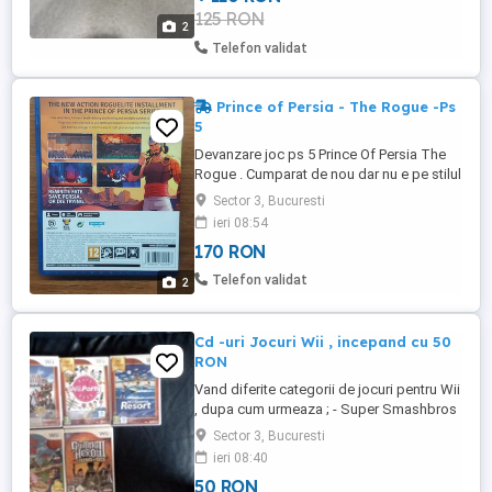
125 RON
2
Telefon validat
Prince of Persia - The Rogue -Ps
5
Devanzare joc ps 5 Prince Of Persia The
Rogue . Cumparat de nou dar nu e pe stilul
meu. Nu doresc schimburi .
Sector 3, Bucuresti
ieri 08:54
170 RON
Telefon validat
2
Cd -uri Jocuri Wii , incepand cu 50
RON
Vand diferite categorii de jocuri pentru Wii
, dupa cum urmeaza ; - Super Smashbros
Brawl , pr t 250 RON , - Wii Party , pr t 150
Sector 3, Bucuresti
Ron - Wiisports Resorts , 250 Ron - Wacky
ieri 08:40
Races , Crash and dash , pretty 150 RON -
50 RON
Guitar Hero III , Legend of the Rock , poet