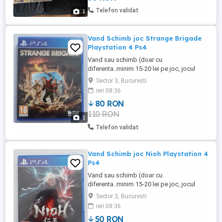
50 RON
Telefon validat
1
Vand Schimb joc Strange Brigade
Playstation 4 Ps4
Vand sau schimb (doar cu
diferenta..minim 15-20 lei pe joc, jocul
oferit sa fie in stare buna, fara zgarieturi
Sector 3, Bucuresti
sau alte defecte) joc Strange Brigade
ieri 08:36
pentru Playstation 4 Jocurile de ps4
80 RON
functioneaza si pe ps5 Mai am si alte
110 RON
jocuri in celelalte anunturi ale mele. Nu
1
trimit, doar Bucuresti Pot ajunge ...
Telefon validat
Vand Schimb joc Nioh Playstation 4
Ps4
Vand sau schimb (doar cu
diferenta..minim 15-20 lei pe joc, jocul
oferit sa fie in stare buna, fara zgarieturi
Sector 3, Bucuresti
sau alte defecte) joc Nioh pentru
ieri 08:36
Playstation 4 Jocurile de ps4
50 RON
functioneaza si pe ps5 Mai am si alte