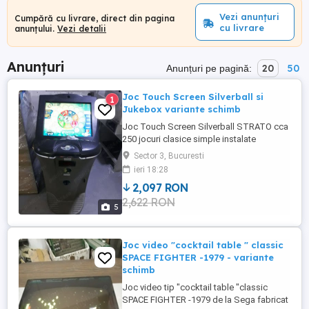
Vezi anunțuri
Cumpără cu livrare, direct din pagina
cu livrare
anunțului.
Vezi detalii
Anunțuri
20
50
Anunțuri pe pagină:
Joc Touch Screen Silverball si
1
Jukebox variante schimb
Joc Touch Screen Silverball STRATO cca
250 jocuri clasice simple instalate
functioneza si ca jukebox cu mp3 cu titluri
Sector 3, Bucuresti
la alegere lista functie de preferinte are
ieri 18:28
acceptor de bancnote pentru ,5,10,50 lei si
2,097 RON
de monede SR3 pentru 50 bani ,1 credit
2,622 RON
este setat la 2,5 lei dar poate fi modificat
5
usor din meniu ...
Joc video "cocktail table " classic
SPACE FIGHTER -1979 - variante
schimb
Joc video tip "cocktail table "classic
SPACE FIGHTER -1979 de la Sega fabricat