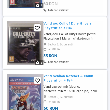
60 RON
jocuri in celelalte anunturi ale mele. Nu
1
trimit, doar Bucuresti Pot ajunge in zonele
Telefon validat
...
Vand joc Call of Duty Ghosts
Playstation 3 Ps3
Vand jocul Call of Duty Ghosts pentru
Playstation 3 Mai am si alte jocuri in
celelalte anunturi ale mele. Nu trimit, doar
Sector 3, Bucuresti
Bucuresti Pot ajunge in zonele Titan,
ieri 08:36
Iancului, Victoriei, Unirii, Eroilor
35 RON
Telefon validat
1
Vand Schimb Ratchet & Clank
Playstation 4 Ps4
Vand sau schimb (doar cu
diferenta..minim 15-20 lei pe joc, jocul
oferit sa fie in stare buna, fara zgarieturi
Sector 3, Bucuresti
sau alte defecte) joc Ratchet & Clank
ieri 08:36
pentru Playstation 4 Jocurile de ps4
60 RON
functioneaza si pe ps5 Mai am si alte