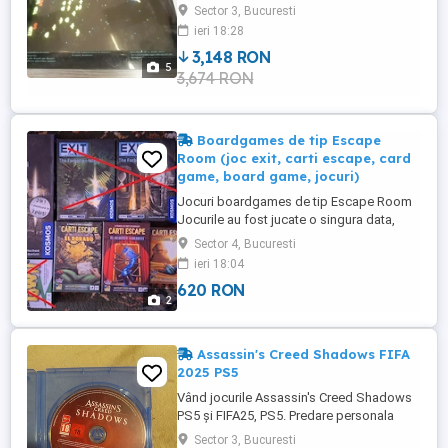
in Germania reconditionat 100% pentru
Sector 3, Bucuresti
colectionari sau nostalgici primele jocuri
ieri 18:28
video 1979 asemanator cu Galaxian
3,148 RON
,Galaga si Star Fighter din aceeasi
5
3,674 RON
perioada .Doar livrare PERSONALA NU
EXPEDIEZ !!!! Variante schimb ...
Boardgames de tip Escape
Room (joc exit, carti escape, card
game, board game, jocuri)
Jocuri boardgames de tip Escape Room
Jocurile au fost jucate o singura data,
toate cartile componente sunt intregi si
Sector 4, Bucuresti
ranajte in ordine putand fi jucate oricand.
ieri 18:04
Pentru jocurile Exit am folosit duplicate ca
620 RON
sa nu afectez integritatea cutiiei sau a
2
cartilor. Exit: the game - Catacombele
Groazei - limba ...
Assassin's Creed Shadows FIFA
2025 PS5
Vând jocurile Assassin's Creed Shadows
PS5 și FIFA25, PS5. Predare personala
metrou Dristor sau contra cost prin curier
Sector 3, Bucuresti