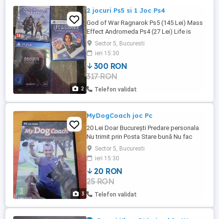
2 jocuri Ps5 si 1 Joc Ps4
God of War Ragnarok Ps5 (145 Lei) Mass
Effect Andromeda Ps4 (27 Lei) Life is
Strange Double Expousure Ps5 (145 Lei)
Sector 5, Bucuresti
sunati nr: Daca doriti pe ambele jocuri
ieri 15:30
pretu este (300 Lei) Număr de telefon
300 RON
normal nu pe whatsapp până la ora 20:00
317 RON
Stare buna Doar București Predare
Personala Nu trimit prin ...
2
Telefon validat
MyDogCoach joc Pc
20 Lei Doar București Predare personala
Nu trimit prin Posta Stare bună Nu fac
schimb
Sector 5, Bucuresti
ieri 15:30
20 RON
25 RON
3
Telefon validat