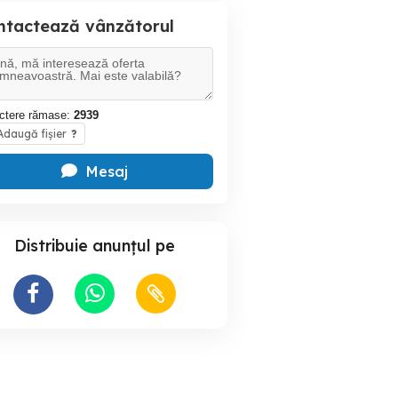
ntactează vânzătorul
ctere rămase:
2939
daugă fișier
?
Mesaj
Distribuie anunțul pe