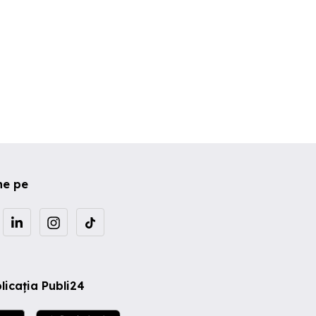
ne pe
licația Publi24