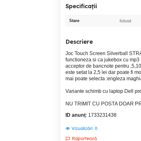
Specificații
Stare
folosit
Descriere
Joc Touch Screen Silverball STRA
functioneza si ca jukebox cu mp3 cu 
acceptor de bancnote pentru ,5,10
este setat la 2,5 lei dar poate fi
mai poate selecta :engleza maghia
Variante schimb cu laptop Dell pr
NU TRIMIT CU POSTA DOAR P
ID anunț
: 1733231438
Vizualizări:
0
Raportează