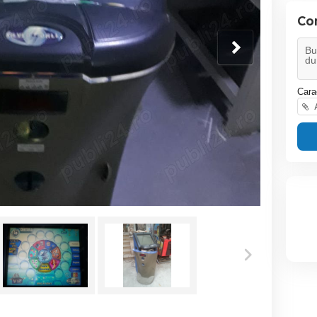
Co
Cara
A