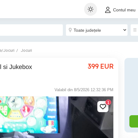
Contul meu
e/Jocuri
Jocuri
399
EUR
Valabil din 8/5/2026 12:32:36 PM
1