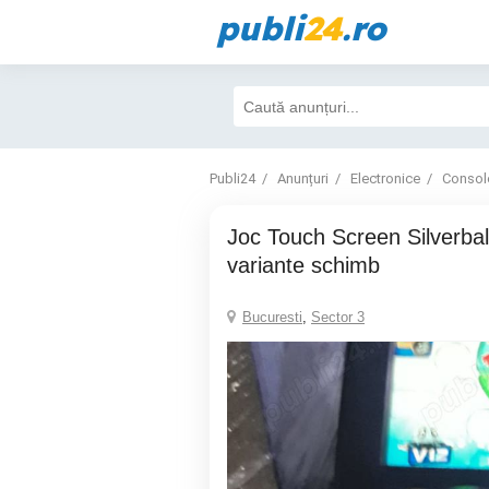
publi
24
.ro
Publi24
Anunțuri
Electronice
Consol
Joc Touch Screen Silverball si Jukebox
variante schimb
Bucuresti
,
Sector 3