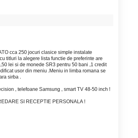
TO cca 250 jocuri clasice simple instalate
titluri la alegere lista functie de preferinte are
,50 lei si de monede SR3 pentru 50 bani ,1 credit
 modificat usor din meniu .Meniu in limba romana se
ra sirba .
ecision , telefoane Samsung , smart TV 48-50 inch !
REDARE SI RECEPTIE PERSONALA !