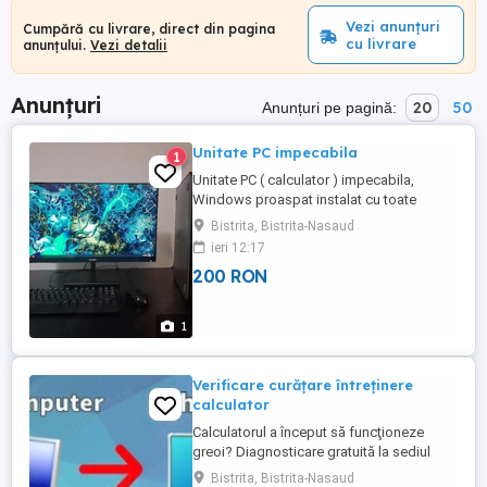
Vezi anunțuri
Cumpără cu livrare, direct din pagina
cu livrare
anunțului.
Vezi detalii
Anunțuri
20
50
Anunțuri pe pagină:
Unitate PC impecabila
1
Unitate PC ( calculator ) impecabila,
Windows proaspat instalat cu toate
driverele Pentru detalii sau video cu
Bistrita, Bistrita-Nasaud
dovada functionarii ma puteti contacta
ieri 12:17
prin mesaje. Ofer si livrare.
200 RON
1
Verificare curăţare întreținere
calculator
Calculatorul a început să funcţioneze
greoi? Diagnosticare gratuită la sediul
clientului! Verificare, curățare, update,
Bistrita, Bistrita-Nasaud