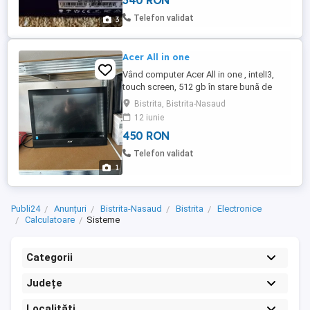
340 RON
mai este necesar. Vine cu toate accesoriile
originale in cutie (incluzand cele 4 benzi
Telefon validat
3
led) ...
Acer All in one
Vând computer Acer All in one , intelI3,
touch screen, 512 gb în stare bună de
funcționare.
Bistrita, Bistrita-Nasaud
12 iunie
450 RON
Telefon validat
1
Publi24
Anunțuri
Bistrita-Nasaud
Bistrita
Electronice
Calculatoare
Sisteme
Categorii
Județe
Localități