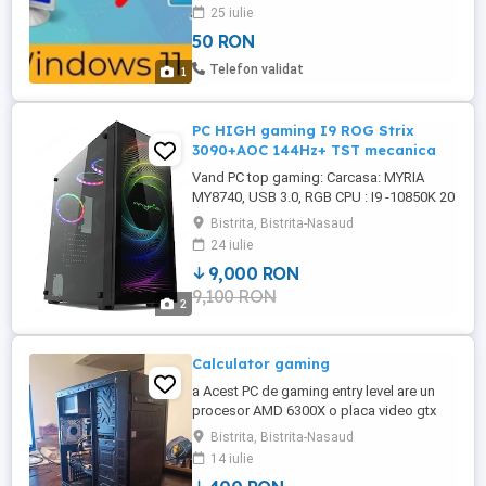
upgrade, întreținere calculator. Îţi garantez
25 iulie
o soluţie ieftină cu ajutorul căreia
50 RON
calculatorul tău va primi o nouă viață!
Telefon validat
1
PC HIGH gaming I9 ROG Strix
3090+AOC 144Hz+ TST mecanica
Vand PC top gaming: Carcasa: MYRIA
MY8740, USB 3.0, RGB CPU : I9 -10850K 20
Cores Logical max 5.2GHz MB: Asus Prime
Bistrita, Bistrita-Nasaud
Z490-P RAM: 32 GB DDR4 Video: Asus
24 iulie
Rog Strix RTX 3090 (cea mai buna
9,000 RON
performanta la data aparitiei 3000 euro)
9,100 RON
Stocare: 2x 512 GB SSD m.2 NVMe Sursa:
2
850 W Corsair RM850 Certificata gold ...
Calculator gaming
a Acest PC de gaming entry level are un
procesor AMD 6300X o placa video gtx
960 2gb 8 gb RAM pc-ul este bun pentru
Bistrita, Bistrita-Nasaud
jocuri că cs2 fortnite ROBLOX gta v etc
14 iulie
preț 400 preț fix PREDARE PERSONALA LA