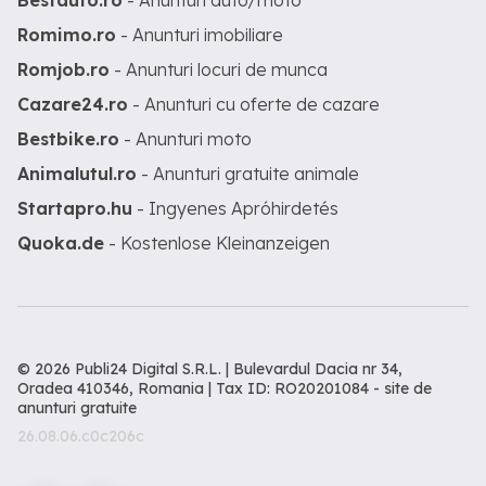
Bestauto.ro
- Anunturi auto/moto
Romimo.ro
- Anunturi imobiliare
Romjob.ro
- Anunturi locuri de munca
Cazare24.ro
- Anunturi cu oferte de cazare
Bestbike.ro
- Anunturi moto
Animalutul.ro
- Anunturi gratuite animale
Startapro.hu
- Ingyenes Apróhirdetés
Quoka.de
- Kostenlose Kleinanzeigen
© 2026 Publi24 Digital S.R.L. | Bulevardul Dacia nr 34,
Oradea 410346, Romania | Tax ID: RO20201084 -
site de
anunturi gratuite
26.08.06.c0c206c