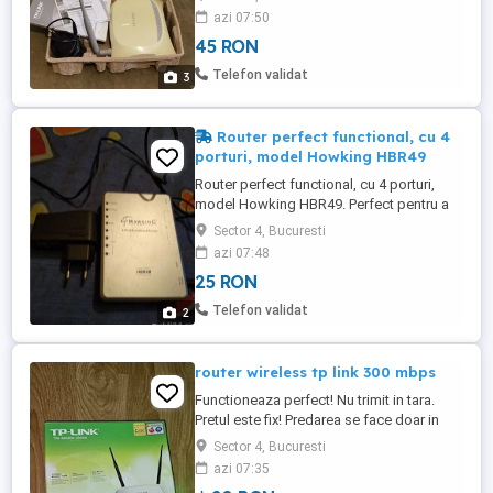
mobi.45 lei. Vand 1 bucata router Linksys
azi 07:50
WRT54GL, stare perfecta, 45 lei.
45 RON
Telefon validat
3
Router perfect functional, cu 4
porturi, model Howking HBR49
Router perfect functional, cu 4 porturi,
model Howking HBR49. Perfect pentru a
seta o miniretea interna. Are setari din
Sector 4, Bucuresti
fabrica si necesita configurarea cu datele
azi 07:48
cumparatorului. Mai multe detalii la
25 RON
telefon.
Telefon validat
2
router wireless tp link 300 mbps
Functioneaza perfect! Nu trimit in tara.
Pretul este fix! Predarea se face doar in
Bucuresti! Include si alimentator.
Sector 4, Bucuresti
azi 07:35