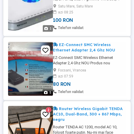
porturi, culoare alba cu led albastru
Satu Mare, Satu Mare
deasupra care se poate orpri, 7 antene
azi 08:25
interne pentru o distanta mai mare de
100 RON
emitere (RangeMax).
Telefon validat
1
EZ-Connect SMC Wireless
Ethernet Adapter 2,4 Ghz NOU
EZ-Connect SMC Wireless Ethernet
Adapter 2,4 Ghz NOU Produs nou
nefolosit in cutia originala cu toate
Focsani, Vrancea
accesoriile Poze reale Pret: 80 Lei
azi 07:59
80 RON
Telefon validat
5
Router Wireless Gigabit TENDA
2
AC10, Dual-Band, 300 + 867 Mbps,
negru
Router TENDA AC 1200, model AC 10,
folosit foarte puțin. Nu-mi mai face