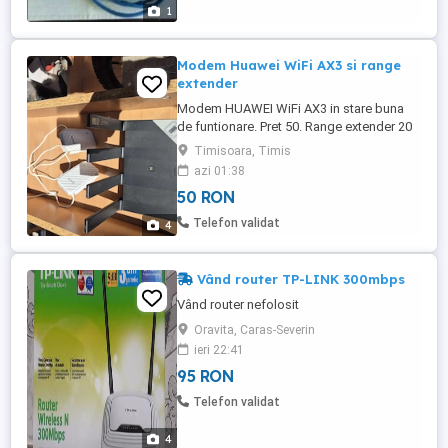
1
Modem Huawei WiFi AX3 si range
extender
Modem HUAWEI WiFi AX3 in stare buna
de funtionare. Pret 50. Range extender 20
ron bucata Se pot ridica din Timisoara,
Timisoara, Timis
zona girocului. Nu trimit.
azi 01:38
50 RON
Telefon validat
4
Vând router TP-LINK 300mbps
Vând router nefolosit
Oravita, Caras-Severin
ieri 22:41
95 RON
Telefon validat
4