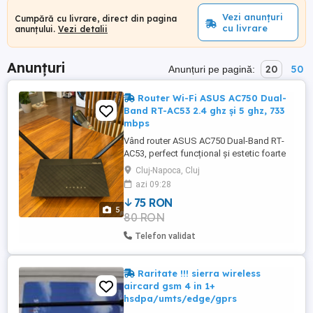
Vezi anunțuri
Cumpără cu livrare, direct din pagina
cu livrare
anunțului.
Vezi detalii
Anunțuri
20
50
Anunțuri pe pagină:
Router Wi-Fi ASUS AC750 Dual-
Band RT-AC53 2.4 ghz și 5 ghz, 733
mbps
Vând router ASUS AC750 Dual-Band RT-
AC53, perfect funcțional și estetic foarte
bun. Dual-band: 2.4 GHz și 5 GHz (viteze
Cluj-Napoca, Cluj
300 + 433 Mbps, total până la 733 Mbps)
azi 09:28
Suport VPN și programare pe intervale
75 RON
orare Control rețea prin aplicația ASUS
5
80 RON
Router Moduri de operare: router, punct de
acces, ...
Telefon validat
Raritate !!! sierra wireless
aircard gsm 4 in 1+
hsdpa/umts/edge/gprs