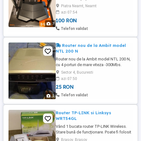
folosință deoarece m-am mutat și mi-am
Piatra Neamt, Neamt
luat alt tip de abonament cu routere de la
azi 07:54
furnizorii de internet. L-am folosit într-un
100 RON
apartament cu 3 camere unde a mers
7
foarte bine, acoperidu-mi toata suprafata
Telefon validat
acestuia de 70 mp. Porturi ...
Router nou de la Ambit model
NTL 200 N
Router nou de la Ambit model NTL 200 N,
cu 4 porturi de mare viteza -300Mbs.
Perfect pentru a seta o retea interna. Are
Sector 4, Bucuresti
setari din fabrica si necesita configurarea
azi 07:50
cu datele cumparatorului. Mai multe detalii
25 RON
la telefon.
Telefon validat
1
Router TP-LINK si Linksys
WRT54GL
Vând 1 bucata router TP-LINK Wireless.
Stare bună de funcționare. Poate fi folosit
și împreună cu un stick de internet
Brasov, Brasov