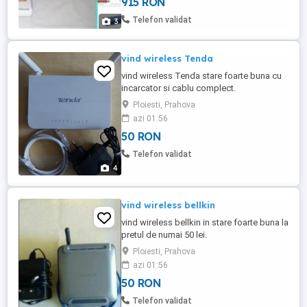
915 RON
cum se vede in foto exemplu Nu le dau
separat Nu le trimit cu ramburs Nu ma
Telefon validat
3
grabesc sa le vand deoarece ...
vind wireless Tenda
vind wireless Tenda stare foarte buna cu
incarcator si cablu complect.
Ploiesti, Prahova
azi 01:56
50 RON
Telefon validat
4
vind wireless bellkin
vind wireless bellkin in stare foarte buna la
pretul de numai 50 lei.
Ploiesti, Prahova
azi 01:56
50 RON
Telefon validat