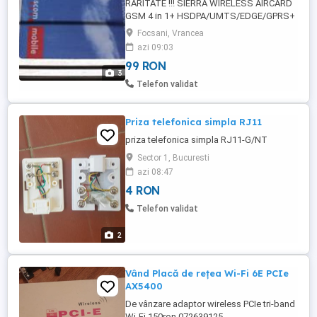
RARITATE !!! SIERRA WIRELESS AIRCARD
GSM 4 in 1+ HSDPA/UMTS/EDGE/GPRS+
UltraSlim card cu SIM neverlock Micro-
Focsani, Vrancea
antena 360 grade titan cu conectica aur
azi 09:03
pur De ce raritate? pentru ca in varianta 3
99 RON
in 1 sunt produse pe linie comerciala
3
(GSM, GPRS, EDGE) Varianta 4 in 1+ a fost
Telefon validat
creata pentru unitatile de salvare ...
Priza telefonica simpla RJ11
priza telefonica simpla RJ11-G/NT
Sector 1, Bucuresti
azi 08:47
4 RON
Telefon validat
2
Vând Placă de rețea Wi-Fi 6E PCIe
AX5400
De vânzare adaptor wireless PCIe tri-band
Wi-Fi 150ron 072639125