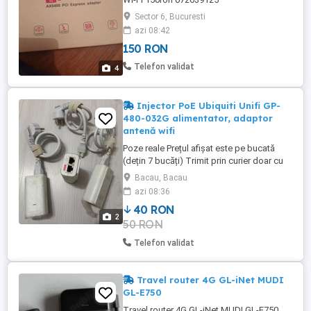
Sector 6, Bucuresti
azi 08:42
150 RON
Telefon validat
4
Injector PoE Ubiquiti Unifi GP-
480-032G alimentator, adaptor
antenă wifi
Poze reale Prețul afișat este pe bucată
(dețin 7 bucăți) Trimit prin curier doar cu
plata în avans
Bacau, Bacau
azi 08:36
40 RON
2
50 RON
Telefon validat
Travel router 4G GL-iNet MUDI
GL-E750
Travel router 4G GL-iNet MUDI GL-E750