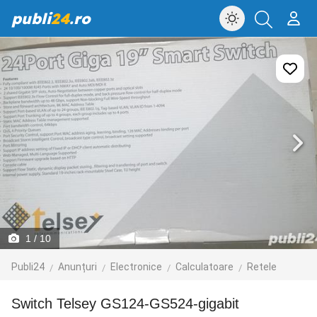
publi
24
.ro
1
/ 10
Publi24
Anunțuri
Electronice
Calculatoare
Retele
Switch Telsey GS124-GS524-gigabit