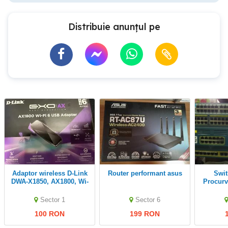
Distribuie anunțul pe
Adaptor wireless D-Link
Router performant asus
Swith Hp J9020A
DWA-X1850, AX1800, Wi-
Procurv
Fi 6, MU-MIMO
Catalys
48TC-L 
Sector 1
Sector 6
100 RON
199 RON