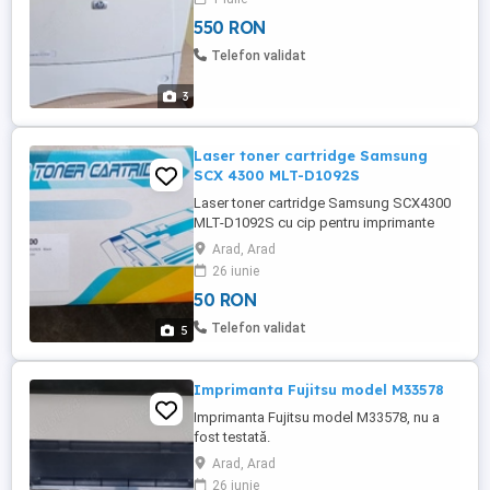
550 RON
Telefon validat
3
Laser toner cartridge Samsung
SCX 4300 MLT-D1092S
Laser toner cartridge Samsung SCX4300
MLT-D1092S cu cip pentru imprimante
Samsung.
Arad, Arad
26 iunie
50 RON
Telefon validat
5
Imprimanta Fujitsu model M33578
Imprimanta Fujitsu model M33578, nu a
fost testată.
Arad, Arad
26 iunie