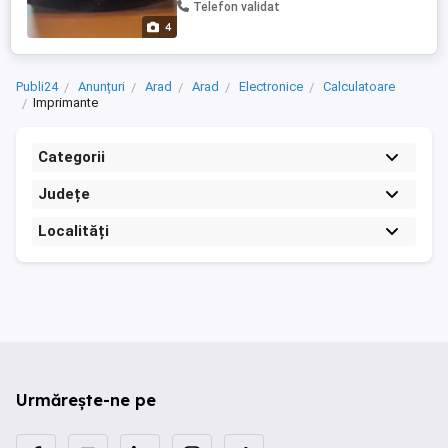
piese pe service. Deci nu ca produse
Telefon validat
funcționale perfect - Se livreaza cu ...
4
Publi24
Anunțuri
Arad
Arad
Electronice
Calculatoare
Imprimante
Categorii
Județe
Localități
Urmărește-ne pe