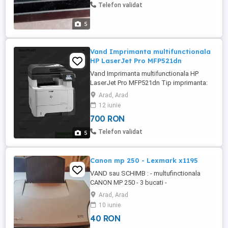
Telefon validat
5
Vand Imprimanta multifunctionala
HP LaserJet Pro MFP521dn
Vand Imprimanta multifunctionala HP
LaserJet Pro MFP521dn Tip imprimanta:
A4 monocrom Tip produs
Arad, Arad
:Multifunctionala Stare produs Produs
12 iunie
folosit ,dar functional Conectivitate
700 RON
Wireless Nu LAN 10 100 1000 Mbps
Cadou Cablu alimentare Specificatii
Telefon validat
5
tehnice imprimante Tehnologie Laserjet
Mod tiparire Color Viteza ...
Canon mp 250 - Lexmark x1195
VAND sau SCHIMB : - multufinctionala
CANON MP 250 - 3 bucati -
multifuncțională LEKMARK X1195 Fiecare
Arad, Arad
aparat este funcțional dar au mici defecte
10 iunie
de la model la altu cum ar fi: cartușe
40 RON
uscate, scanare imperfecta. Le vând ca