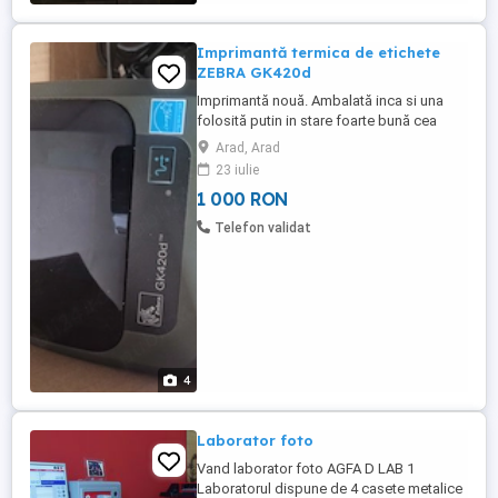
Imprimantă termica de etichete
ZEBRA GK420d
Imprimantă nouă. Ambalată inca si una
folosită putin in stare foarte bună cea
npua este la 1500lei cea putin folosită
Arad, Arad
1000lei am si topuri de etichete
23 iulie
1 000 RON
Telefon validat
4
Laborator foto
Vand laborator foto AGFA D LAB 1
Laboratorul dispune de 4 casete metalice