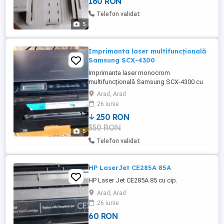
160 RON
Telefon validat
5
Imprimanta laser multifuncțională
Samsung SCX-4300
Imprimanta laser monocrom
multifuncțională Samsung SCX-4300 cu
cartuș toner, hârtia rămâne blocată.
Arad, Arad
26 iunie
250 RON
350 RON
5
Telefon validat
HP LaserJet CE285A 85A
HP Laser Jet CE285A 85 cu cip.
Arad, Arad
26 iunie
60 RON