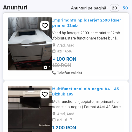
Anunțuri
20
50
Anunțuri pe pagină:
Imprimanta hp laserjet 2300 laser
printer 32mb
Vand hp laserjet 2300 laser printer 32mb
,folosita,stare funcționare foarte bună.
Ridicare din Arad.
Arad, Arad
azi 16:46
100 RON
150 RON
1
Telefon validat
Multifunctional alb-negru A4 - A3
Bizhub 185
Multifunctional ( copiator, imprimanta si
scaner alb-negru ) Format A4 si A3 Stare
foarte buna 92.075 pagini imprimate Mai
Arad, Arad
are toner pentru aproximativ 3500 - 4000
azi 16:17
de pagini La cerere pot asigura si toner
1 200 RON
nou contra cost ( 1 toner tine 10. de