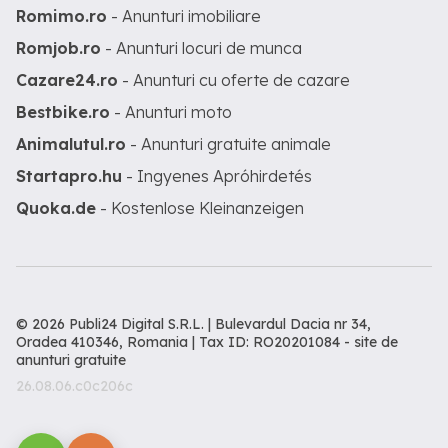
Romimo.ro
- Anunturi imobiliare
Romjob.ro
- Anunturi locuri de munca
Cazare24.ro
- Anunturi cu oferte de cazare
Bestbike.ro
- Anunturi moto
Animalutul.ro
- Anunturi gratuite animale
Startapro.hu
- Ingyenes Apróhirdetés
Quoka.de
- Kostenlose Kleinanzeigen
© 2026 Publi24 Digital S.R.L. | Bulevardul Dacia nr 34,
Oradea 410346, Romania | Tax ID: RO20201084 -
site de
anunturi gratuite
26.08.06.c0c206c