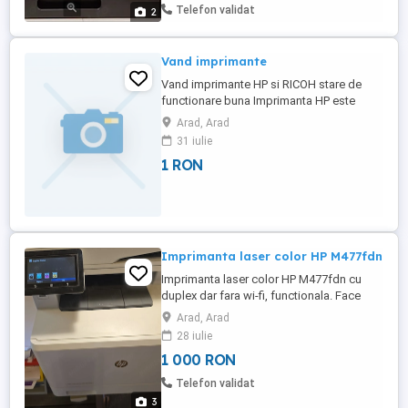
pagini, acoperire 5% ) Pret negociabil in
Telefon validat
2
limita bunului ...
Vand imprimante
Vand imprimante HP si RICOH stare de
functionare buna Imprimanta HP este
dotata si cu scanner Detalii la telefon
Arad, Arad
31 iulie
1 RON
Imprimanta laser color HP M477fdn
Imprimanta laser color HP M477fdn cu
duplex dar fara wi-fi, functionala. Face
putin dungi longitudinale, a vedea
Arad, Arad
imaginea 3 (ar trebui curatata). Am trecut
28 iulie
la modelul urmator. Pretul este fix, rog a nu
1 000 RON
deranja inutil. Multumesc! pot livra in zona
Arad. Fara schimb, fara retur, fara
Telefon validat
reclamatii, sunt ...
3