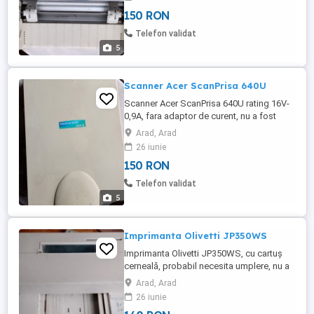
150 RON
Telefon validat
5
Scanner Acer ScanPrisa 640U
Scanner Acer ScanPrisa 640U rating 16V-
0,9A, fara adaptor de curent, nu a fost
testat.
Arad, Arad
26 iunie
150 RON
Telefon validat
5
Imprimanta Olivetti JP350WS
Imprimanta Olivetti JP350WS, cu cartuș
cerneală, probabil necesita umplere, nu a
fost testata
Arad, Arad
26 iunie