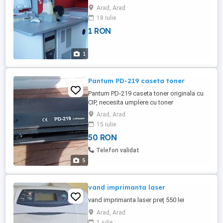
pentru hartia foto, scanner pentru filme
Arad, Arad
incorporat, calculator in care are introdus
18 iulie
direct softul, care permite selectarea
1 RON
marimii pentru printare cat si unele ajustari
ale fotografiei ( calibrare culori, decupat
fotografie, bordura ...
1
Pantum PD-219 caseta toner
Pantum PD-219 caseta toner originala cu
CIP, necesita umplere cu toner
Arad, Arad
15 iulie
50 RON
Telefon validat
5
vand imprimanta laser
vand imprimanta laser preț 550 lei
Arad, Arad
1 iulie