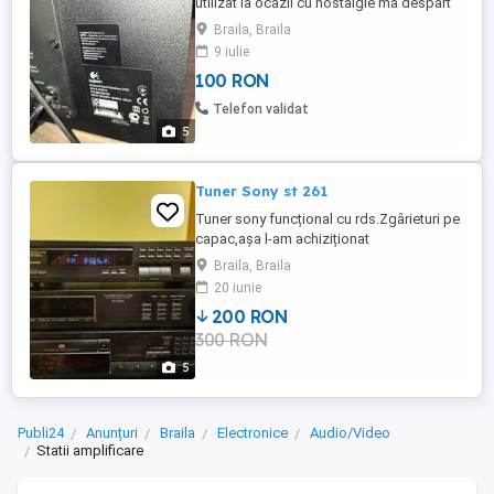
utilizat la ocazii cu nostalgie ma despart
de ele.
Braila, Braila
9 iulie
100 RON
Telefon validat
5
Tuner Sony st 261
Tuner sony funcțional cu rds.Zgârieturi pe
capac,așa l-am achiziționat
Braila, Braila
20 iunie
200 RON
300 RON
5
Publi24
Anunțuri
Braila
Electronice
Audio/Video
Statii amplificare