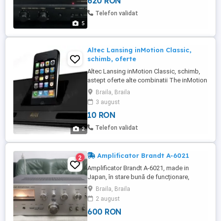
620 RON
Telefon validat
5
Altec Lansing inMotion Classic,
schimb, oferte
Altec Lansing inMotion Classic, schimb,
astept oferte alte combinatii The inMotion
Classic is an iPod- and iPhone-compatible
Braila, Braila
speaker with an attractive design, FM
3 august
radio, remote control, and a powerful
10 RON
sound that defies its compact size. The
Bad Station presets can only be managed
Telefon validat
2
with the remote control; ...
Amplificator Brandt A-6021
2
Amplificator Brandt A-6021, made in
Japan, în stare bună de funcționare,
îngrijit, cu o mica problema estetica,.
Braila, Braila
2 august
600 RON