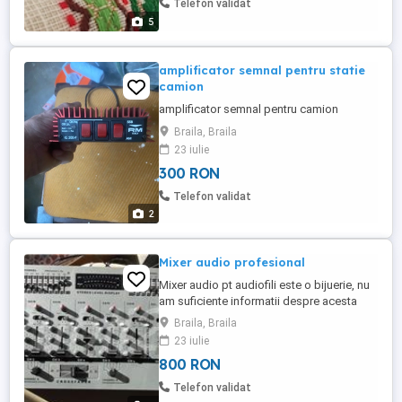
Telefon validat
5
amplificator semnal pentru statie
camion
amplificator semnal pentru camion
Braila, Braila
23 iulie
300 RON
Telefon validat
2
Mixer audio profesional
Mixer audio pt audiofili este o bijuerie, nu
am suficiente informatii despre acesta
stiu doar ca functioneaza, eu l-am primit
Braila, Braila
de la un prieten si am fost foarte multumit
23 iulie
de el. Are corector de ton pe fiecare canal.
800 RON
Telefon validat