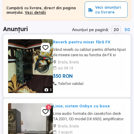
Vezi anunțuri
Cumpără cu livrare, direct din pagina
cu livrare
anunțului.
Vezi detalii
Anunțuri
20
50
Anunțuri pe pagină:
Reverb pentru mixer fără FX
Vând reverb cu cabluri pentru diferite tipuri
de mixere care nu au functia de FX si
accesorii(Cabluri pentru RECEIVER cu
Braila, Braila
microfoane făra fir 2 bucăți )si diferite
azi 08:18
cabluri.
350 RON
Telefon validat
3
Linie, sistem Onkyo cu boxe
5
Linie audio formata din casetofon deck
TA 2031, CD model DX 6920, amplificator
cu tuner model TX DS474 și boxe model
Braila, Braila
SC 295, în stare bună de funcționare.Se
3 august