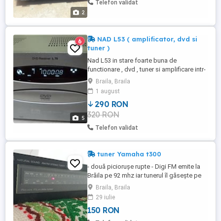
Telefon validat
2
NAD L53 ( amplificator, dvd si
6
tuner )
Nad L53 in stare foarte buna de
functionare , dvd , tuner si amplificare intr-
un singur aparat sunet placut, mufe aurii.
Braila, Braila
Citeste cd foarte bine, chiar si trase pe
1 august
calculator.
290 RON
320 RON
5
Telefon validat
tuner Yamaha t300
- două piciorușe rupte - Digi FM emite la
Brăila pe 92 mhz iar tunerul îl găsește pe
91,6 mhz - 3 leduri pentru signal level + 1
Braila, Braila
led fm stereo + 1 led indicator scală + 1
29 iulie
bec iluminat scală care se aprind -
150 RON
funcționează corect aspect bun dar nu
perfect