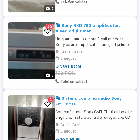
Telefon validat
5
Sony RXD 700 amplificator,
10
tuner, cd și timer
Un aparat audio de bună calitate de la
Sony ce are amplificator, tuner, cd și timer.
În stare bună de funcționare, un pic tunerul
Braila, Braila
mai pretențios la semnal, culoare
2 august
champagnie (auriu)
290 RON
320 RON
5
Telefon validat
Sistem, combină audio Sony
1
CMT-EH10
Combină audio Sony CMT-EH10 cu boxele
originale, în stare bună de funcționare, CD
mp3, casetofon și tuner. Are întrare
Braila, Braila
auxiliar.
2 august
160 RON