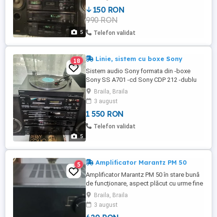
pot vinde și pe componente boxe 400 lei
150 RON
CD 150 lei Amplituner 250 lei Casetofon
990 RON
deck 300 lei Tot sistemul 990 lei
5
Telefon validat
Linie, sistem cu boxe Sony
18
Sistem audio Sony formata din -boxe
Sony SS A701 -cd Sony CDP 212 -dublu
casetofon deck Sony TC-WR445 -
Braila, Braila
amplificator Sony TA-F316R -tuner Sony
3 august
ST-S 170 -pick-up Sony PS-LX150 în stare
1 550 RON
bună de funcționare.
Telefon validat
5
Amplificator Marantz PM 50
5
Amplificator Marantz PM 50 în stare bună
de funcționare, aspect plăcut cu urme fine
utilizare, made in Japan
Braila, Braila
3 august