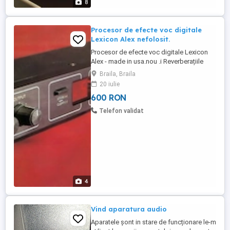
8
Procesor de efecte voc digitale
Lexicon Alex nefolosit.
Procesor de efecte voc digitale Lexicon
Alex - made in usa.nou .i Reverberațiile
Lexicon au fost în fruntea clasamentului
Braila, Braila
încă de când au fost introduse, iar
20 iulie
majoritatea producătorilor concurenți - cel
600 RON
puțin cei onești - vă vor spune că sunetul
Lexicon este ceea ce își propun. Până
Telefon validat
acum, cel mai ieftin ...
4
Vind aparatura audio
Aparatele șont in stare de funcționare le-m