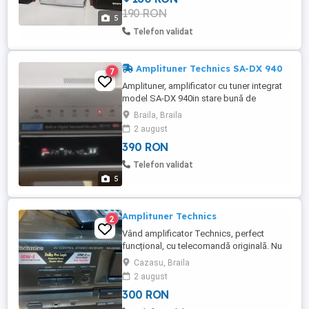
190 RON
5
Telefon validat
Amplituner Technics SA-DX 940
7
Amplituner, amplificator cu tuner integrat
model SA-DX 940in stare bună de
funcționare, sunet clar și plăcut, aparat de
Braila, Braila
înaltă calitate. Urme de folosință, acesta
2 august
fiind motivul prețului mic.
390 RON
Telefon validat
5
Amplituner Technics
2
Vând amplificator Technics, perfect
funcțional, cu telecomandă originală. Nu
trimit prin curier.
Cazasu, Braila
2 august
300 RON