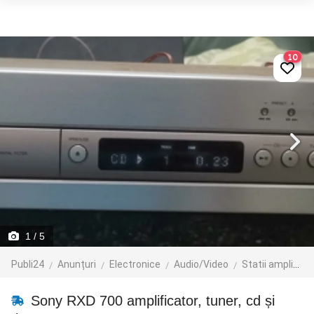
10
1
/ 5
Publi24
Anunțuri
Electronice
Audio/Video
Statii amplificare
Sony RXD 700 amplificator, tuner, cd și