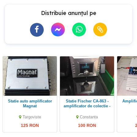
Distribuie anunțul pe
Statie auto amplificator
Statie Fischer CA-863 -
Amplif
Magnat
amplificator de colectie -
350W - intrare pick-up,
sistem Philips
Targoviste
Constanta
125 RON
100 RON