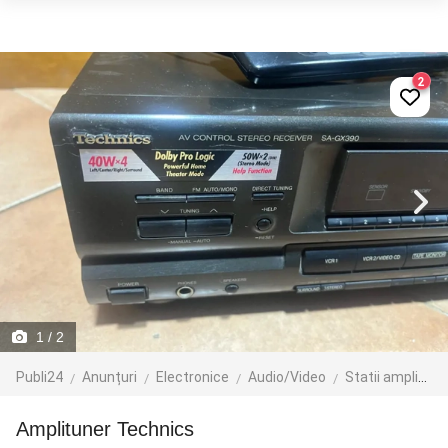
2
1
/ 2
Publi24
Anunțuri
Electronice
Audio/Video
Statii amplificare
Amplituner Technics