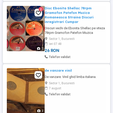
Disc Ebonita Shellac 78rpm
2
Gramofon Patefon Muzica
Romaneasca Straina Discuri
inregistrari Cumpar
Discuri vechi de Ebonita Shellac pe viteza
78rpm Gramofon Patefon Muzica
Romaneasca Straina Discuri inregistrari
Sector 1, Bucuresti
muzica clasica culta opera usoara firma
ieri 07:48
columbia, his masters voice Sunt interesat
5
26 RON
sa si Cumpar / Achizitionez loturi de
discuri 33 45 si 78 rpm indiferent de
Telefon validat
cantitate/ stare etc.
de vanzare vinil
De vanzare. Vinil ghid limba italiana.
Sector 1, Bucuresti
7 august
Telefon validat
2