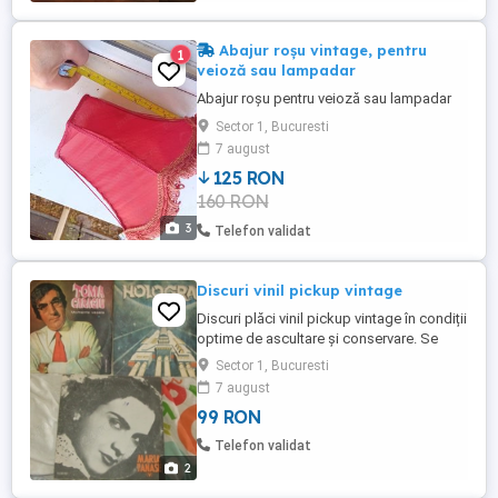
Abajur roșu vintage, pentru
1
veioză sau lampadar
Abajur roșu pentru veioză sau lampadar
Sector 1, Bucuresti
7 august
125 RON
160 RON
3
Telefon validat
Discuri vinil pickup vintage
Discuri plăci vinil pickup vintage în condiții
optime de ascultare și conservare. Se
vinde cu reducere la mai multe
Sector 1, Bucuresti
achiziționate. Predare personală S1 sau
7 august
expediez oriunde în țară doar prin poșta
99 RON
română cu 23 lei. Vizitați și celelalte
anunțuri din lista mea.
Telefon validat
2