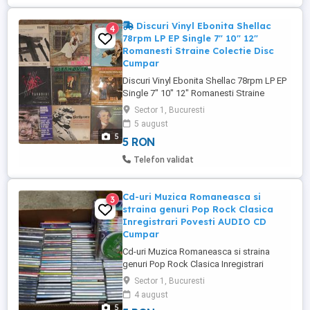
Discuri Vinyl Ebonita Shellac
4
78rpm LP EP Single 7" 10" 12"
Romanesti Straine Colectie Disc
Cumpar
Discuri Vinyl Ebonita Shellac 78rpm LP EP
Single 7" 10" 12" Romanesti Straine
Colectie Disc Cumpar
Sector 1, Bucuresti
loturi/colectie/colectii inclusiv loturi
5 august
casete audio cd-uri, benzi magnetofon si
5
5 RON
alte muzici stocate pe medii diferite!
Telefon validat
Cd-uri Muzica Romaneasca si
3
straina genuri Pop Rock Clasica
Inregistrari Povesti AUDIO CD
Cumpar
Cd-uri Muzica Romaneasca si straina
genuri Pop Rock Clasica Inregistrari
Povesti AUDIO CD Doresc sa si
Sector 1, Bucuresti
achizitionez Cumpar indiferent de
4 august
cantitate muzica stare cd-uri cu muzica
5