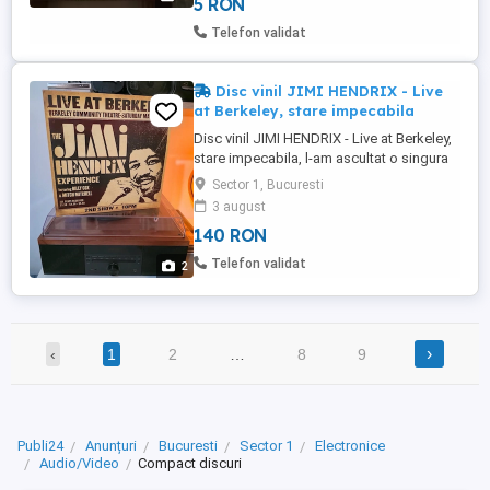
5 RON
jocuri filme!
Telefon validat
Disc vinil JIMI HENDRIX - Live
at Berkeley, stare impecabila
Disc vinil JIMI HENDRIX - Live at Berkeley,
stare impecabila, l-am ascultat o singura
data, deoarece l-am primit cadou si nu
Sector 1, Bucuresti
sunt fan Jimi Hendrix, asa ca il vand
3 august
pentru ca vreau sa ajunga in mainile unui
140 RON
fan care sa se bucure de el. Se aude
perfect, cele doua discuri sunt ca noi, nu
Telefon validat
2
au nicio zgarietura, ...
›
‹
1
2
…
8
9
Publi24
Anunțuri
Bucuresti
Sector 1
Electronice
Audio/Video
Compact discuri