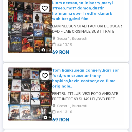
ROMANA IN REST IN TARA,NUMAI ...
Liam neeson,halle barry,meryl
streep,matt damon,dustin
hofmann,robert redford,mark
wahlberg,dvd film
LIAM NEESON SI ALTI ACTORI DE OSCAR
DVD FILME ORIGINALE,SUBTITRATE
ROMANA RARITATI SI .....UNICATE PRET
Sector 1, Bucuresti
INTRE 69 SI 99 LEI /DVD RELATII ZILNIC
azi 13:10
INTRE 9 SI 21 LA TEL
10
69 RON
SMS,SITE,WHATAPP,ETC . PENTRU
CLIENTII CARE AU MAI CUMPARAT DE LA
MINE SE ACCEPTA IN CONTINUARE PLATA
RAMBURS,EXPEDIEREA CU POSTA ...
Tom hanks,sean connery,harrison
ford,tom cruise,anthony
hopkins,kevin costner,dvd filme
originale..
PENTRU TITLURI VEZI FOTO ANEXATE
PRET INTRE 69 SI 149 LEI /DVD PRET
FILM CAST AWAY=99 LEI ,IN VARAIANTA
Sector 1, Bucuresti
ORIGINALA ,SIGILAT ,PE 1 DVD PRET FILM
azi 13:10
CAST AWAY PE 2 DVD(CU
6
69 RON
BONUSURI,SCENE
TAIATE,COMENTARII,ETC)=149 LEI PRET
FILM THE GREEN MILE(CULOARUL