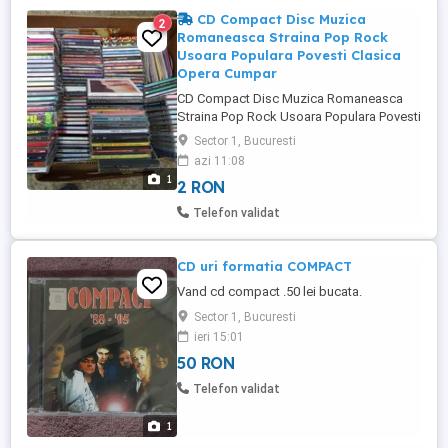
MORTII),ORIGINAL,SUBTITRAT
CD Compact Disc Muzica
2
ROMANA=99 LEI(2 DISPONIBILE) STRADA
Romaneasca Straina Pop Rock
...
Usoara Populara Povesti Clasica
Opera Cumpar
CD Compact Disc Muzica Romaneasca
Straina Pop Rock Usoara Populara Povesti
Clasica Opera. Doresc sa si Cumpar/
Sector 1, Bucuresti
Achizitionez loturi de cd-uri!
azi 11:08
1
2 RON
Telefon validat
CD uri formatia COMPACT
Vand cd compact .50 lei bucata.
Sector 1, Bucuresti
ieri 15:01
50 RON
Telefon validat
1