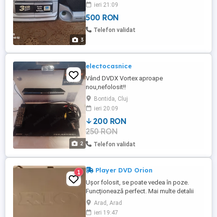
ieri 21:09
500 RON
Telefon validat
3
electocasnice
Vând DVDX Vortex aproape
nou,nefolosit!!
Bontida, Cluj
ieri 20:09
200 RON
250 RON
2
Telefon validat
Player DVD Orion
1
Ușor folosit, se poate vedea în poze.
Funcționează perfect. Mai multe detalii
vezi în poze.
Arad, Arad
ieri 19:47