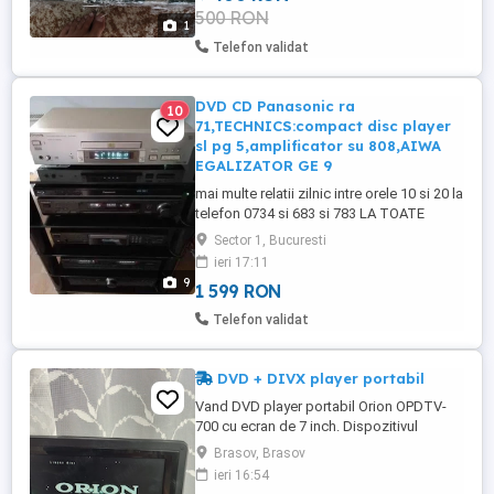
500 RON
1
Telefon validat
DVD CD Panasonic ra
10
71,TECHNICS:compact disc player
sl pg 5,amplificator su 808,AIWA
EGALIZATOR GE 9
mai multe relatii zilnic intre orele 10 si 20 la
telefon 0734 si 683 si 783 LA TOATE
APARATELE PRIMITI CABLUL DE
Sector 1, Bucuresti
ALIMENTARE ORIGINAL SI PROSPECT DE
ieri 17:11
UTILIZARE URMEAZA O SERIE DE
9
1 599 RON
PRODUSE TECHNICS SI PANASONIC
MADE IN JAPAN ORIGINALE,UNELE
Telefon validat
NOI,SIGILATE IN AMBALAJUL ORIGINAL
Citiți vă rog tot enuntul ...
DVD + DIVX player portabil
Vand DVD player portabil Orion OPDTV-
700 cu ecran de 7 inch. Dispozitivul
include un tuner TV și vine cu 300 de jocuri
Brasov, Brasov
preinstalate. Ecranul este rotativ la 180 de
ieri 16:54
grade, oferind portabilitate completă.