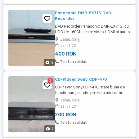
Panasonic DMR-EX71S DVD
Recorder
DVD Recorder Panasonic DMR-EX71S, cu
HDD de 160Gb, iesire video HDMI si audio
optica, USB, FireWire, telecomanda
Zalau, Salaj
originala, in perfecta stare de functionare.
azi 01:23
Prefer ridicare personala. Trimit prin curier
400 RON
sau posta romana numai cu plata produs
in avans, (transfer bancar). Nu trimit cu
Telefon validat
5
ramburs. Taxele ...
CD-Player Sony CDP-470
3
CD-Player Sony CDP-470, stare buna de
functionare, estetic prezinta mici urme
(zgarieturi fine) pe capac. Prefer ridicare
Zalau, Salaj
personala. Trimit prin curier sau posta
azi 01:23
romana numai cu plata produs in avans,
200 RON
(transfer bancar). Taxele transport sunt
platite de catre cumparator.
Telefon validat
7