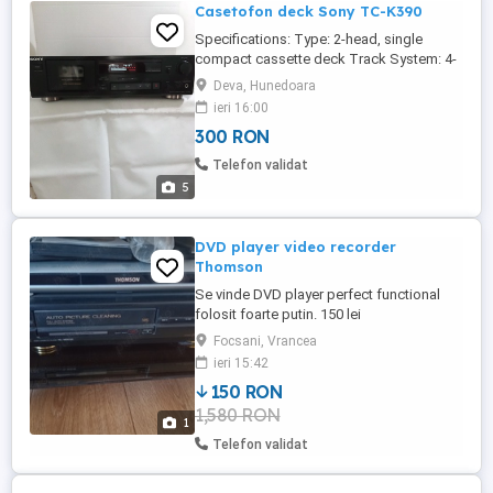
Casetofon deck Sony TC-K390
Specifications: Type: 2-head, single
compact cassette deck Track System: 4-
track, 2-channel stereo Tape Speed: 4.8
Deva, Hunedoara
cm s Heads: 1 x record playback, 1 x
ieri 16:00
erase Motor: 1 x reel, 1 x capstan Tape
300 RON
Type: type I, CrO2, Metal Noise Reduction:
B, C Headroom Extension: HX Pro
Telefon validat
Frequency Response: 30Hz to 15kHz ...
5
DVD player video recorder
Thomson
Se vinde DVD player perfect functional
folosit foarte putin. 150 lei
Focsani, Vrancea
ieri 15:42
150 RON
1,580 RON
1
Telefon validat