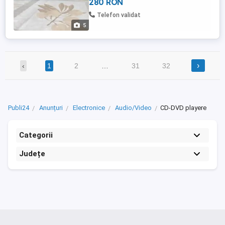
280 RON
Trimit prin curier sau posta romana numai
cu plata produs in avans, (transfer
Telefon validat
bancar). Nu trimit cu ramburs. Taxele
5
transport ...
›
‹
1
2
…
31
32
Publi24
Anunțuri
Electronice
Audio/Video
CD-DVD playere
Categorii
Județe