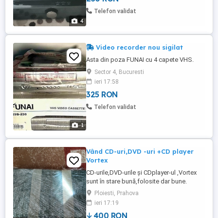
Telefon validat
4
Video recorder nou sigilat
Asta din poza FUNAI cu 4 capete VHS.
Sector 4, Bucuresti
ieri 17:58
325 RON
Telefon validat
1
Vând CD-uri,DVD -uri +CD player
Vortex
CD-urile,DVD-urile și CDplayer-ul ,Vortex
sunt în stare bună,folosite dar bune.
Desene animate clasice,filme de
Ploiesti, Prahova
animație,cd-uri educaționale cd player-ul
ieri 17:19
funcțional împreună cu telecomanda.
400 RON