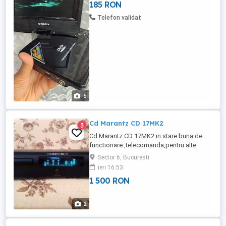
185 RON
Dispozitivul suportă redarea de pe USB,
carduri SD MMC MS și formate precum
Telefon validat
DVD și DIVX. [1, 2, ...
5
Cd Marantz CD 17MK2
3
Cd Marantz CD 17MK2 in stare buna de
functionare ,telecomanda,pentru alte
detalii sunatii,prefer predare personala
Sector 6, Bucuresti
ieri 16:53
1 500 RON
2