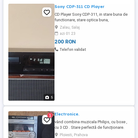
Sony CDP-311 CD Player
CD Player Sony CDP-311, in stare buna de
functionare, stare optica buna,
dimensiuni: 430 x 100 x 295mm, model
Zalau, Salaj
fabricat in 1994. Nu detin telecomanda.
azi 01:23
Prefer ridicare personala cu proba. Trimit
200 RON
prin curier sau prioripost numai cu plata
produs in avans, (transfer bancar). Nu
Telefon validat
trimit cu ramburs. Taxele transport ...
5
Electronice.
1
vând combina muzicala Philips, cu boxe ,
cu 3 CD . Stare perfectă de funcționare.
Preț 500 lei , negociabil.
Ploiesti, Prahova