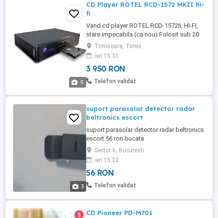
CD Player ROTEL RCD-1572 MKII hi-
fi
Vand cd player ROTEL RCD-1572II, HI-FI,
stare impecabila (ca nou) Folosit sub 20
de ore. Model foarte apreciat de revistele
Timisoara, Timis
de specialitate. Achiziționat din magazin
ieri 15:31
România, primul deținător. Transformator
3 950 RON
toroidal DAC Premium Texas Instruments
32 bits 384 khz Iesiri balansate XLR, RCA
Telefon validat
5
si coaxial Dimesiuni ...
suport parasolar detector radar
beltronics escort
suport parasolar detector radar beltronics
escort 56 ron bucata
Sector 6, Bucuresti
ieri 15:22
56 RON
Telefon validat
3
CD Pioneer PD-M701
5