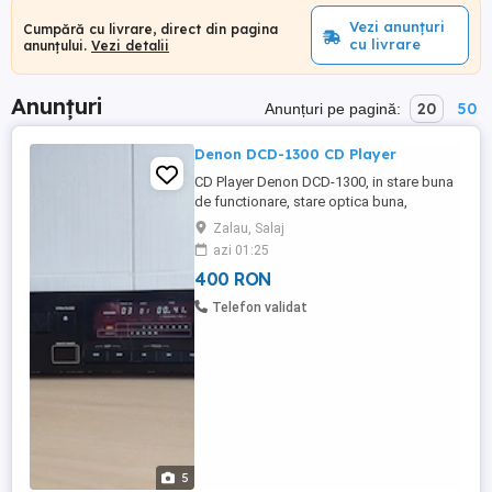
Vezi anunțuri
Cumpără cu livrare, direct din pagina
cu livrare
anunțului.
Vezi detalii
Anunțuri
20
50
Anunțuri pe pagină:
Denon DCD-1300 CD Player
CD Player Denon DCD-1300, in stare buna
de functionare, stare optica buna,
dimensiuni: 434 x 89 x 350mm, greutate:
Zalau, Salaj
5,4 kg, model fabricat intre anii: 1985 -
azi 01:25
1987. Nu detin telecomanda. Prefer
400 RON
ridicare personala. Trimit prin curier sau
prioripost numai cu plata produs in avans,
Telefon validat
(transfer bancar). Nu trimit ...
5