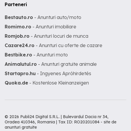
Parteneri
Bestauto.ro
- Anunturi auto/moto
Romimo.ro
- Anunturi imobiliare
Romjob.ro
- Anunturi locuri de munca
Cazare24.ro
- Anunturi cu oferte de cazare
Bestbike.ro
- Anunturi moto
Animalutul.ro
- Anunturi gratuite animale
Startapro.hu
- Ingyenes Apróhirdetés
Quoka.de
- Kostenlose Kleinanzeigen
© 2026 Publi24 Digital S.R.L. | Bulevardul Dacia nr 34,
Oradea 410346, Romania | Tax ID: RO20201084 -
site de
anunturi gratuite