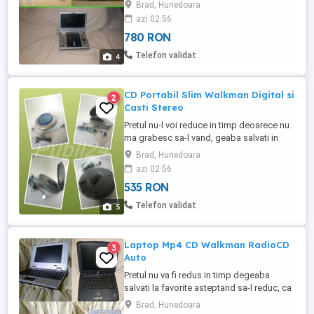
practic il urc treptat Doar 780 lei
Brad, Hunedoara
negociabil ambele la pachet oricum au
azi 02:56
valoare mult mai mare Nu le dau separat
780 RON
Nu le trimit cu ramburs Nu ma grabesc sa
le vand deoarece sunt bine puse la
Telefon validat
4
conservare Rog nu mai deranjati ...
CD Portabil Slim Walkman Digital si
2
Casti Stereo
Pretul nu-l voi reduce in timp deoarece nu
ma grabesc sa-l vand, geaba salvati in
favorite crezand ca-l scad, normal il cresc
Brad, Hunedoara
constant Doar 535 lei negociabil oricum
azi 02:56
valoreaza mai mult de atat Nu-l trimit cu
535 RON
ramburs Care vor sa-mi vanda ori isi dau
cu parerea sau compara cu alte oferte
Telefon validat
5
ignor si blochez Rog ...
Laptop Mp4 CD Walkman RadioCD
3
Auto
Pretul nu va fi redus in timp degeaba
salvati la favorite asteptand sa-l reduc, ca
practic il urc treptat Doar 9980 lei
Brad, Hunedoara
negociabil toate la pachet, oricum au