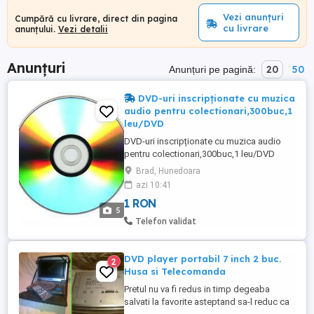
Vezi anunțuri
Cumpără cu livrare, direct din pagina
cu livrare
anunțului.
Vezi detalii
Anunțuri
20
50
Anunțuri pe pagină:
DVD-uri inscripționate cu muzica
audio pentru colectionari,300buc,1
leu/DVD
DVD-uri inscripționate cu muzica audio
pentru colectionari,300buc,1 leu/DVD
Brad, Hunedoara
azi 10:41
1 RON
5
Telefon validat
DVD player portabil 7 inch 2 buc.
2
Husa si Telecomanda
Pretul nu va fi redus in timp degeaba
salvati la favorite asteptand sa-l reduc ca