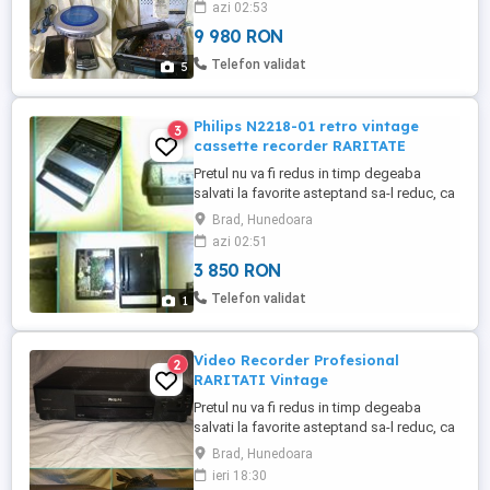
azi 02:53
valoare mult mai mare de atat pentru ca
9 980 RON
NU se mai fabrica asa ceva Nu le dau
separat Nu le trimit cu ramburs Nu ma
Telefon validat
5
grabesc sa le vand Rog nu mai ...
Philips N2218-01 retro vintage
3
cassette recorder RARITATE
Pretul nu va fi redus in timp degeaba
salvati la favorite asteptand sa-l reduc, ca
practic il urc treptat Doar 3850 lei
Brad, Hunedoara
negociabil, oricum are valoare mult mai
azi 02:51
mare de atat pentru ca NU SE MAI
3 850 RON
FABRICA asa ceva Nu-l trimit cu ramburs
Nu ma grabesc sa-l vand deoarece este
Telefon validat
1
bine pus la conservare Ignor si ...
Video Recorder Profesional
2
RARITATI Vintage
Pretul nu va fi redus in timp degeaba
salvati la favorite asteptand sa-l reduc, ca
practic il urc treptat Doar 3955 lei
Brad, Hunedoara
negociabil ambele la pachet, oricum au
ieri 18:30
valoare mult mai mare de atat pentru ca