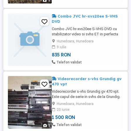
5
Combo JVC hr-xvs20ee S-VHS
DVD
Combo JVC hr-xvs20ee S-VHS DVD cu
stabilizator video si svhs ET in perfecta
stare de functionare.Telecomanda
Hunedoara, Hunedoara
originala inclusa.
9 iulie
835 RON
Telefon validat
Videorecorder s-vhs Grundig gv
470 vpt
Videorecorder s-vhs Grundig gv 470 vpt.
Este capul de serie in svhs de la Grundig.
Este dotat cu casti. Are nivel audio
Hunedoara, Hunedoara
manual.Se vinde împreună cu
20 iunie
telecomanda originala.
1 500 RON
Telefon validat
2