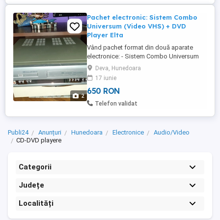
Pachet electronic: Sistem Combo
Universum (Video VHS) + DVD
Player Elta
Vând pachet format din două aparate
electronice: - Sistem Combo Universum
Heimkino-SystemStare: Partea de video
Deva, Hunedoara
recorder (VHS 6 capete Hi-Fi Stereo) este
17 iunie
perfect funcțională, testată personal.
650 RON
Partea de DVD , are o problema ce poare fi
2
remediata. Accesorii: Se vinde fără
Telefon validat
telecomandă. - DVD Player Elta ...
Publi24
Anunțuri
Hunedoara
Electronice
Audio/Video
CD-DVD playere
Categorii
Județe
Localități