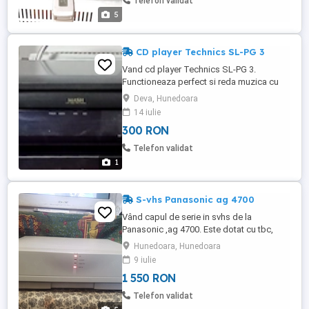
Telefon validat
ca producător ...
5
CD player Technics SL-PG 3
Vand cd player Technics SL-PG 3.
Functioneaza perfect si reda muzica cu
claritate. Ideal pentru pasionatii de
Deva, Hunedoara
muzica. Disc format: CD,CD-RW Digital
14 iulie
converter: MASH Frequency response:
300 RON
2Hz to 20kHz Dynamic range: 94dB Signal
to Noise Ratio: 100dB Total harmonic
Telefon validat
distortion: 0.005% Line output: 2V Digital ...
1
S-vhs Panasonic ag 4700
Vând capul de serie in svhs de la
Panasonic ,ag 4700. Este dotat cu tbc,
inteligenta artificiala, nivel audio
Hunedoara, Hunedoara
manual.Aparatul este in perfecta stare de
9 iulie
functionare si servisat
1 550 RON
complet.Telecomanda originala este
inclusa
Telefon validat