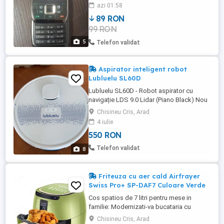
USB. Acumulatorul este nou (8-9 luni) Ofer
azi 01:58
si un cablu adaptor de reincarcare (varf
89 RON
subtire - USB). Pretul e foarte putin
99 RON
negociabil
5
Telefon validat
Aspirator inteligent robot
Lubluelu SL60D
Lubluelu SL60D - Robot aspirator cu
navigație LDS 9.0 Lidar (Piano Black) Nou
in ambalajul original Robot aspirator cu
Chisineu Cris, Arad
functie de mop. Aspiratorul este nou cu
4 iulie
navigație laser cu 5 hărți, robot aspirator
550 RON
55 dB cu control APP, ideal pentru păr de
animale, covoare, podele dure - poate
Telefon validat
8
aspira si mopa in ...
Friteuza cu aer cald Airfrayer
Swiss Pro+ SP-DAF7 Culoare Verde
Cos spatios de 7 litri pentru mese in
familie: Modernizati-va bucataria cu
friteuza noastra cu aer de 7 litri, cu un
Chisineu Cris, Arad