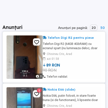
Anunțuri
20
50
Anunțuri pe pagină:
Telefon Digi R2 pentru piese
Telefon Digi R2 (64GB 4GbRAM) cu
ecranul spart (nu lumineaza deloc, doar
vibreaza la pornire) dar cu restul carcasei
Chisineu Cris, Arad
in stare foarte buna, il dau pentru piese de
azi 01:58
schimb la un pret usor negociabil
89 RON
90 RON
3
Telefon validat
Nokia E66 (slide)
5
Nokia E66, putin folosit, in stare foarte
buna (si de functionare), îi lipseste doar
plasticul acoperitor de la mufa micro-
Chisineu Cris, Arad