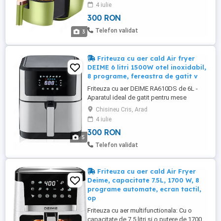
design patrat al cosului, mai lat si mai
4 iulie
adanc. Perfecta pentru pregatirea meselor
300 RON
mari in familie dintr-o singura miscare,
economiseste spatiu valoros pe blat si
Telefon validat
3
spatiu de depozitare, ...
Friteuza cu aer cald Air fryer
DEIME 6 litri 1500W otel inoxidabil,
8 programe, fereastra de gatit v
Friteuza cu aer DEIME RA610DS de 6L -
Aparatul ideal de gatit pentru mese
delicioase si sanatoase Friteuza cu aer
Chisineu Cris, Arad
DEIME RA610DS de 6L este alegerea
4 iulie
perfecta pentru oricine se bucura de
300 RON
mancarea prajita fara a folosi mult ulei.
5
Datorita tehnologiei sale moderne si
Telefon validat
caracteristicilor practice, gatitul este ...
Friteuza cu aer cald Air Fryer
Deime, capacitate 7.5L, 1700 W, 8
programe automate, ecran tactil,
op
Friteuza cu aer multifunctionala: Cu o
capacitate de 7,5 litri si o putere de 1700