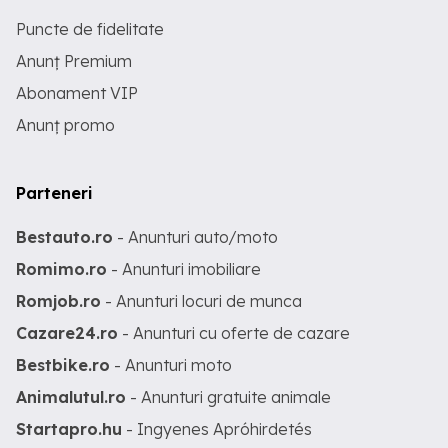
Puncte de fidelitate
Anunț Premium
Abonament VIP
Anunț promo
Parteneri
Bestauto.ro
- Anunturi auto/moto
Romimo.ro
- Anunturi imobiliare
Romjob.ro
- Anunturi locuri de munca
Cazare24.ro
- Anunturi cu oferte de cazare
Bestbike.ro
- Anunturi moto
Animalutul.ro
- Anunturi gratuite animale
Startapro.hu
- Ingyenes Apróhirdetés