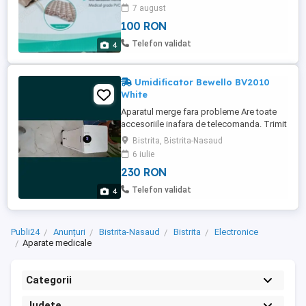
7 august
100 RON
Telefon validat
4
Umidificator Bewello BV2010
White
Aparatul merge fara probleme Are toate
accesoriile inafara de telecomanda. Trimit
si in tara! Nu doresc schimburi. Multumesc
Bistrita, Bistrita-Nasaud
6 iulie
230 RON
Telefon validat
4
Publi24
Anunțuri
Bistrita-Nasaud
Bistrita
Electronice
Aparate medicale
Categorii
Județe