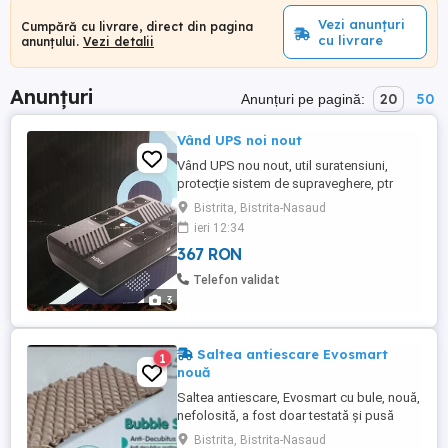
Vezi anunțuri
Cumpără cu livrare, direct din pagina
cu livrare
anunțului.
Vezi detalii
Anunțuri
20
50
Anunțuri pe pagină:
Vând UPS noi nout
Vând UPS nou nout, util suratensiuni,
protecție sistem de supraveghere, ptr
acasă, locuință, stochează energie ptr
Bistrita, Bistrita-Nasaud
max 45 min, suratemperaturi. Nou nout cu
ieri 12:34
garanție 2 ani și factura. Pret 367 lei. Se
367 RON
oferă bon, factura garanție 2 ani. Este nou.
Poze reale.
Telefon validat
3
Saltea antiescare Evosmart
1
nouă
Saltea antiescare, Evosmart cu bule, nouă,
nefolosită, a fost doar testată și pusă
inapoi in cutie.
Bistrita, Bistrita-Nasaud