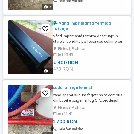
Telefon validat
4
vand imprimanta termica
tatuaje
Vând imprimantă termica de tatuaje in
stare si condiție perfecta sau schimb cu
bicicleta
Ploiesti, Prahova
ieri 15:45
400 RON
470 RON
5
sudura frigotehnist
vand aparat sudura frigotehnist compus
din butelie oxigen si tug GPL!produsul
este putin folosit,pret usor negociabil!
Ploiesti, Prahova
ieri 11:41
1 700 RON
Telefon validat