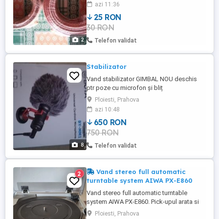
25 lei.
azi 11:36
25 RON
30 RON
2
Telefon validat
Stabilizator
Vand stabilizator GIMBAL NOU deschis
ptr poze cu microfon și bliț
Ploiesti, Prahova
azi 10:48
650 RON
750 RON
8
Telefon validat
Vand stereo full automatic
2
turntable system AIWA PX-E860
Vand stereo full automatic turntable
system AIWA PX-E860. Pick-upul arata si
functioneaza foarte bine, fara vicii
Ploiesti, Prahova