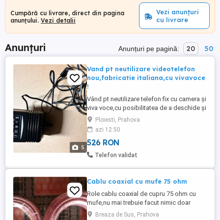
Vezi anunțuri
Cumpără cu livrare, direct din pagina
cu livrare
anunțului.
Vezi detalii
Anunțuri
20
50
Anunțuri pe pagină:
Vand pt neutilizare videotelefon
nou,fabricatie italiana,cu vivavoce
!
Vând pt neutilizare telefon fix cu camera și
viva voce,cu posibilitatea de a deschide și
debloca porți sau uși închise
Ploiesti, Prahova
electric,telefonul este nou,având toate
azi 12:50
componentele complete,fiind gata de
526 RON
montat,fiind necesar doar cablul
5
aferent.Poate fi folosit ca telefon fix sau
Telefon validat
cordless,fără a fi nevoie de ...
Cablu coaxial cu mufe 75 ohm
Role cablu coaxial de cupru 75 ohm cu
mufe,nu mai trebuie facut nimic doar
faceti conectarea la tv. - Rola 20 m - Pret
Breaza de Sus, Prahova