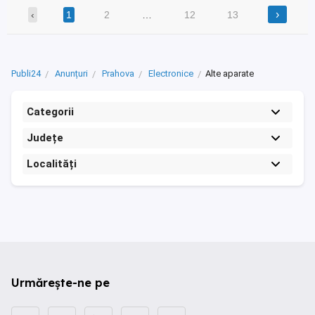
›
‹
1
2
…
12
13
Publi24
Anunțuri
Prahova
Electronice
Alte aparate
Categorii
Județe
Localități
Urmărește-ne pe