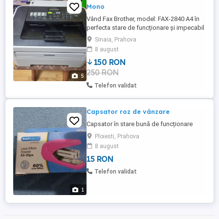
Mono
Vând Fax Brother, model: FAX-2840 A4 în
perfecta stare de funcționare și impecabil
din punct de vedere estetic dar fără
Sinaia, Prahova
cartușul Laser. El vine insotit de cablul de
8 august
alimentare. Ofer și cer seriozitate. Pret
150 RON
USOR negociabil. Transportul este
250 RON
suportat de catre cumpărător sau cu
5
predare personala pe raza ...
Telefon validat
Capsator roz de vânzare
Capsator în stare bună de funcționare
Ploiesti, Prahova
8 august
15 RON
Telefon validat
1