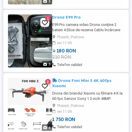
5
Drona E99 Pro
1
E99 Pro camera video Drona conține 2
baterii 4 Elice de rezerva Cablu încărcare
Protecție elice Decolare automata din
Ploiesti, Prahova
radiocomanda Aplicație pe telefon Drona
ieri 11:09
este una pentru începători foarte
180 RON
distractivă și este un început pentru a
210 RON
învăța Drona este nouă
5
Telefon validat
Drona Fimi Mîni 3 4K 60fps
2
Xiaomi
Drona din brandul Xiaomi cu filmare 4 K la
60 fps Senzor Sony 1 2-inch 48MP:
Videoclipuri Al Super Night Gimbal
Ploiesti, Prahova
mecanic cu 3 axe Sistem SoLink cu bandă
ieri 11:09
duală cu transmisie video de 9 km:
1 750 RON
Cântărind doar 250 de grame, nu trebuie
permis de zbor Bateria dispune de un port
Telefon validat
4
USB-C și acceptă încărcare rapidă ...