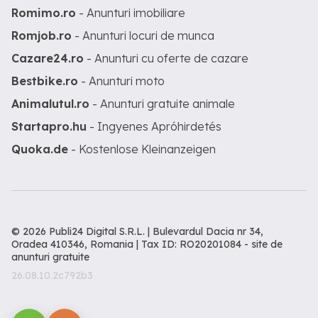
Romimo.ro
- Anunturi imobiliare
Romjob.ro
- Anunturi locuri de munca
Cazare24.ro
- Anunturi cu oferte de cazare
Bestbike.ro
- Anunturi moto
Animalutul.ro
- Anunturi gratuite animale
Startapro.hu
- Ingyenes Apróhirdetés
Quoka.de
- Kostenlose Kleinanzeigen
© 2026 Publi24 Digital S.R.L. | Bulevardul Dacia nr 34,
Oradea 410346, Romania | Tax ID: RO20201084 -
site de
anunturi gratuite
26.08.10.2c792b3