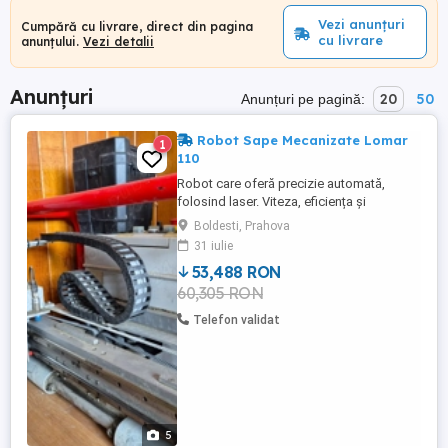
Vezi anunțuri
Cumpără cu livrare, direct din pagina
cu livrare
anunțului.
Vezi detalii
Anunțuri
20
50
Anunțuri pe pagină:
Robot Sape Mecanizate Lomar
1
110
Robot care oferă precizie automată,
folosind laser. Viteza, eficiența și
funcționarea intuitivă vor face procesul de
Boldesti, Prahova
nivelare mai ușor și mai rapid ca niciodată.
31 iulie
Pana la 150 m h. Caracteristici distinctive:
53,488 RON
Precizie automată: Robotul elimină
60,305 RON
automat denivelările pentru a crea șape
perfect nivelate. Rapid ...
Telefon validat
5