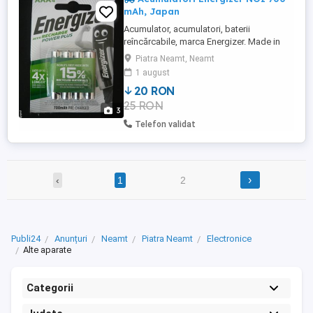
mAh, Japan
Acumulator, acumulatori, baterii
reîncărcabile, marca Energizer. Made in
Japan. NOI, nefolosiți, sigilați, în ambalajul
Piatra Neamt, Neamt
original. Preîncărcați, gata de utilizare.
1 august
NIMH Nichel-MetalHydride. Capacitate 700
20 RON
mAh. Tensiune 1,2 Volti. Tip AAA, micro,
25 RON
HR06. Poze reale. Preț 20 lei setul de 4
3
bucăți. Vând ...
Telefon validat
›
‹
1
2
Publi24
Anunțuri
Neamt
Piatra Neamt
Electronice
Alte aparate
Categorii