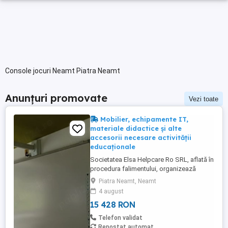
Console jocuri Neamt Piatra Neamt
Anunțuri promovate
Vezi toate
Mobilier, echipamente IT,
materiale didactice și alte
accesorii necesare activității
educaționale
Societatea Elsa Helpcare Ro SRL, aflată în
procedura falimentului, organizează
licitație publică cu strigare pentru
Piatra Neamt, Neamt
valorificarea bunurilor mobile specifice
4 august
activității de tip after school, la un preț
15 428 RON
redus cu 45% față de valoarea de
evaluare. Bunurile supuse licitației includ:
Telefon validat
mobilier (mese, scaune, ...
Repostat automat