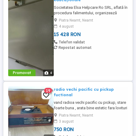
Societatea Elsa Helpcare Ro SRL, aflată în
procedura falimentului, organizează
licitație publică cu strigare pentru
Piatra Neamt, Neamt
valorificarea bunurilor mobile specifice
4 august
activității de tip after school, la un preț
15 428 RON
redus cu 45% față de valoarea de
evaluare. Bunurile supuse licitației includ:
Telefon validat
mobilier (mese, scaune, ...
Repostat automat
Promovat
4
radio vechi pacific cu pickup
19
fuctional
vand radioa vechi pacific cu pickup, stare
foarte buna , arata bine estetic fara lovituri
julituri, radio care prinde ff multe posturi
Piatra Neamt, Neamt
internationale care radio-urile moderne nu
3 august
le prind
750 RON