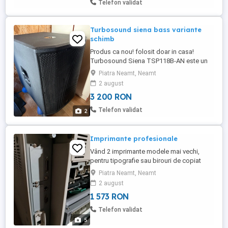
Telefon validat
Turbosound siena bass variante
schimb
Produs ca nou! folosit doar in casa!
Turbosound Siena TSP118B-AN este un
subwoofer bass reflex activ cu difuzor de
Piatra Neamt, Neamt
18 . Proiectat sa functioneze de sine fara
2 august
controller, Siena TSP118B-AN produce
3 200 RON
cantitati impresionante de frecvente joase
intr-o multitudine de aplicatii de sunet.
Telefon validat
2
Specificatii Turbosound ...
Imprimante profesionale
Vând 2 imprimante modele mai vechi,
pentru tipografie sau birouri de copiat
acte model HP LaserJet 8150 N,și 1
Piatra Neamt, Neamt
bucată Kyocera PS7000+,cu 2 cartușe de
2 august
rezerva, ambele listează A3, A4. Preț 100
1 573 RON
euro bucata.
Telefon validat
5