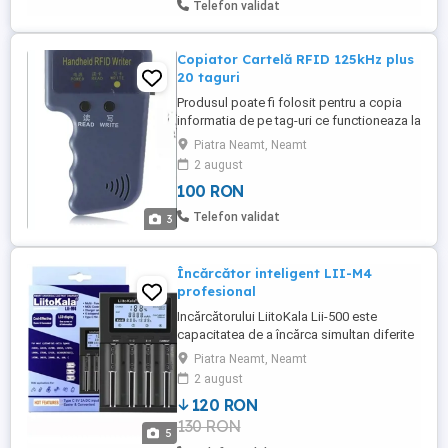
Telefon validat
Copiator Cartelă RFID 125kHz plus
20 taguri
Produsul poate fi folosit pentru a copia
informatia de pe tag-uri ce functioneaza la
o frecventa de 125 kHz. Taguri pentru
Piatra Neamt, Neamt
Interfon Instructiuni de utilizare: 1. Apasați
2 august
butonul READ si apropiati tag-ul de partea
100 RON
stanga sus a aparatului. 2. Aparatul va
scoate un sunet ce confirma faptul ca a
Telefon validat
3
citit ...
Încărcător inteligent LII-M4
profesional
Incărcătorului LiitoKala Lii-500 este
capacitatea de a încărca simultan diferite
tipuri de baterii. Fiecare dintre cele patru
Piatra Neamt, Neamt
sloturi funcționează independent.
2 august
Încărcătorul este potrivit pentru baterii 145
120 RON
AA AAA. Încărcătorul poate încărca baterii
130 RON
Li-ion și Ni-MH și dispune de oserie de
5
funcții ...