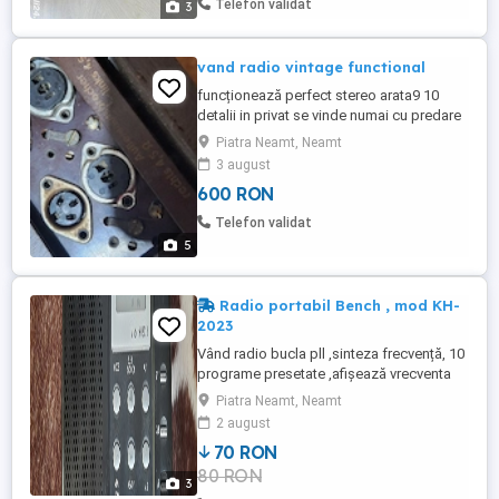
Telefon validat
3
vand radio vintage functional
funcționează perfect stereo arata9 10
detalii in privat se vinde numai cu predare
personala
Piatra Neamt, Neamt
3 august
600 RON
Telefon validat
5
Radio portabil Bench , mod KH-
2023
Vând radio bucla pll ,sinteza frecvență, 10
programe presetate ,afișează vrecventa
programului iar când este oprit
Piatra Neamt, Neamt
ceasul.,sleep Se alimenteaza cu 4 baterii
2 august
AA lateral are mufa alimentare auxiliara 6V
70 RON
lateral volum și schimbare bezi Made în
80 RON
Germania Preț fix
3