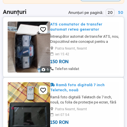
Anunțuri
20
50
Anunțuri pe pagină:
ATS comutator de transfer
automat retea generator
Întrerupător automat de transfer ATS, nou,
Dispozitivul este conceput pentru a
comuta automat între sursa de alimentare
Piatra Neamt, Neamt
normală și cea de urgență, asigurând
ieri 15:42
continuitatea energiei în cazul unei
150 RON
întreruperi. Produsul este însoțit de
instrucți
Telefon validat
5
Ramă foto digitală 7 inch
Teletech, nouă
Ramă foto digitală Teletech de 7 inch,
nouă, cu folia de protecție pe ecran, fără
defecte, perfectă pentru afișarea
Piatra Neamt, Neamt
fotografiilor preferate într-un mod modern
ieri 07:54
și elegant. Are slot pentru card,
150 RON
telecomandă și alimentator. Nu a fost