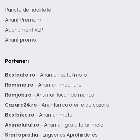
Puncte de fidelitate
Anunț Premium
Abonament VIP
Anunț promo
Parteneri
Bestauto.ro
- Anunturi auto/moto
Romimo.ro
- Anunturi imobiliare
Romjob.ro
- Anunturi locuri de munca
Cazare24.ro
- Anunturi cu oferte de cazare
Bestbike.ro
- Anunturi moto
Animalutul.ro
- Anunturi gratuite animale
Startapro.hu
- Ingyenes Apróhirdetés