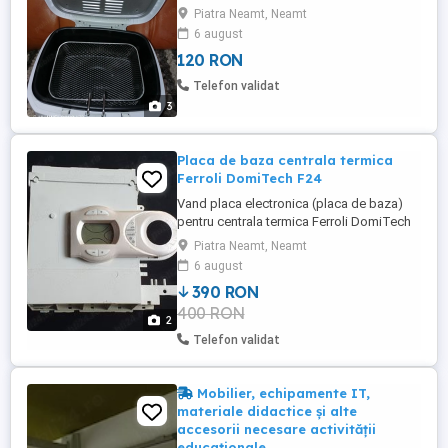
Piatra Neamt, Neamt
6 august
120 RON
Telefon validat
3
Placa de baza centrala termica
Ferroli DomiTech F24
Vand placa electronica (placa de baza)
pentru centrala termica Ferroli DomiTech
F24. Este in stare functionala. Este luata
Piatra Neamt, Neamt
de pe centrala pe care am inlocuit-o cu
6 august
una noua. Se vinde asa cum se vede,
390 RON
impreuna cu carcasa de plastic si display.
400 RON
2
Telefon validat
Mobilier, echipamente IT,
materiale didactice și alte
accesorii necesare activității
educaționale