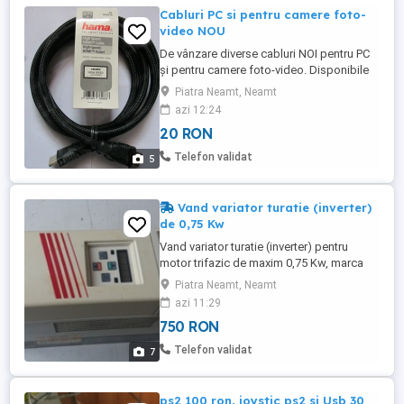
Cabluri PC si pentru camere foto-
video NOU
De vânzare diverse cabluri NOI pentru PC
și pentru camere foto-video. Disponibile
cabluri de alimentare PC, SATA, Molex,
Piatra Neamt, Neamt
adaptoare 6 pini, cabluri HDMI mufă cu
azi 12:24
pinii placați cu aur, 1,75 m , VGA, DVI,
20 RON
cabluri de date etc. Preturi intre 10 - 20 lei.
Sunati si intrebati. Contact tel zero șapte
Telefon validat
5
cinci trei ...
Vand variator turatie (inverter)
de 0,75 Kw
Vand variator turatie (inverter) pentru
motor trifazic de maxim 0,75 Kw, marca
KEB Germania Typ F4. Are urmatoarele
Piatra Neamt, Neamt
caracteristici: U intrare 240 V U iesire 3 X
azi 11:29
240 V ( motorul se leaga in Delta) Putere
750 RON
maxima 0,75 Kw Interfata de comanda si
programare prin PC cu cablul serial
Telefon validat
7
Manual utilizare in En ...
ps2 100 ron, joystic ps2 si Usb 30