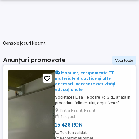
Console jocuri Neamt
Anunțuri promovate
Vezi toate
Mobilier, echipamente IT,
materiale didactice și alte
accesorii necesare activității
educaționale
Societatea Elsa Helpcare Ro SRL, aflată în
procedura falimentului, organizează
licitație publică cu strigare pentru
Piatra Neamt, Neamt
valorificarea bunurilor mobile specifice
4 august
activității de tip after school, la un preț
15 428 RON
redus cu 45% față de valoarea de
evaluare. Bunurile supuse licitației includ:
Telefon validat
mobilier (mese, scaune, ...
Repostat automat