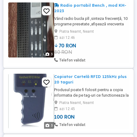
Radio portabil Bench , mod KH-
2023
Vând radio bucla pll ,sinteza frecvență, 10
programe presetate ,afișează vrecventa
programului iar când este oprit
Piatra Neamt, Neamt
ceasul.,sleep Se alimenteaza cu 4 baterii
azi 12:46
AA lateral are mufa alimentare auxiliara 6V
70 RON
lateral volum și schimbare bezi Made în
80 RON
Germania Preț fix
3
Telefon validat
Copiator Cartelă RFID 125kHz plus
20 taguri
Produsul poate fi folosit pentru a copia
informatia de pe tag-uri ce functioneaza la
o frecventa de 125 kHz. Taguri pentru
Piatra Neamt, Neamt
Interfon Instructiuni de utilizare: 1. Apasați
azi 12:45
butonul READ si apropiati tag-ul de partea
100 RON
stanga sus a aparatului. 2. Aparatul va
scoate un sunet ce confirma faptul ca a
Telefon validat
3
citit ...