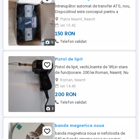
Întrerupător automat de transfer ATS, nou,
Dispozitivul este conceput pentru a
comuta automat între sursa de alimentare
Piatra Neamt, Neamt
normală și cea de urgență, asigurând
ieri 15:42
continuitatea energiei în cazul unei
150 RON
întreruperi. Produsul este însoțit de
instrucți
Telefon validat
5
Pistol de lipit
Pistol de lipit, vechi,înainte de '89,in stare
de funcționare. 200 lei.Roman, Neamț. Nu
trimit în țară
Roman, Neamt
ieri 14:40
200 RON
Telefon validat
3
banda magnetica noua
banda magnetica noua si nefolosita de
540 m banda cmema noua nu se mai