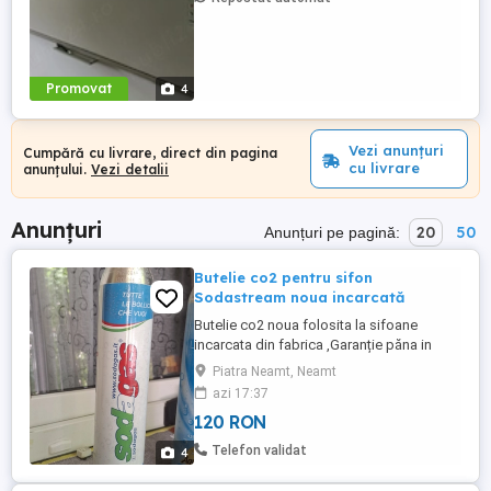
Promovat
4
Vezi anunțuri
Cumpără cu livrare, direct din pagina
cu livrare
anunțului.
Vezi detalii
Anunțuri
20
50
Anunțuri pe pagină:
Butelie co2 pentru sifon
Sodastream noua incarcată
Butelie co2 noua folosita la sifoane
incarcata din fabrica ,Garanție păna in
2031 ,dupa golire se poate reincarca,cu
Piatra Neamt, Neamt
co 2 alimentar Atentie este modelul cu filet
azi 17:37
original SodaStream Preț fix
120 RON
Telefon validat
4