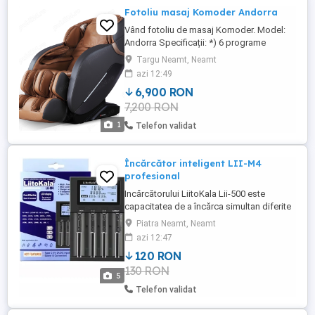
Fotoliu masaj Komoder Andorra
Vând fotoliu de masaj Komoder. Model:
Andorra Specificații: *) 6 programe
automate: -COMFORT MASSAGE -RELAX
Targu Neamt, Neamt
MASSAGE -FULL BODY MASSAGE -NECK
azi 12:49
AND SHOULDER MASSAGE -BACK AND
6,900 RON
WAIST MASSAGE -STRECH MASSAGE *)
7,200 RON
5 tipuri de masaj: -Bătăi usoare -
Frământare -Lovire -Bătăi și framantare -
1
Telefon validat
Shiatsu *) Reflexoterapie. *) ...
Încărcător inteligent LII-M4
profesional
Incărcătorului LiitoKala Lii-500 este
capacitatea de a încărca simultan diferite
tipuri de baterii. Fiecare dintre cele patru
Piatra Neamt, Neamt
sloturi funcționează independent.
azi 12:47
Încărcătorul este potrivit pentru baterii 145
120 RON
AA AAA. Încărcătorul poate încărca baterii
130 RON
Li-ion și Ni-MH și dispune de oserie de
5
funcții ...
Telefon validat