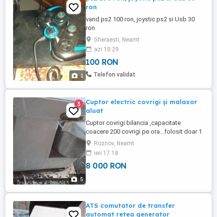
ron
vand ps2 100 ron, joystic ps2 si Usb 30
ron
Gheraesti, Neamt
azi 10:29
100 RON
Telefon validat
1
Cuptor electric covrigi și malaxor
3
aluat
Cuptor covrigi bilancia ,capacitate
coacere 200 covrigi pe ora...folosit doar 1
ani și jumatate,..malaxor aluat capacitate
Roznov, Neamt
20 litri.....
ieri 17:18
8 000 RON
5
ATS comutator de transfer
automat retea generator