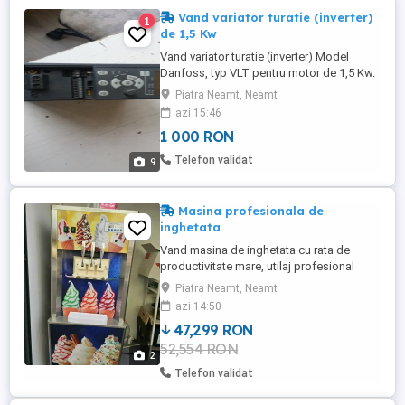
Vand variator turatie (inverter)
1
de 1,5 Kw
Vand variator turatie (inverter) Model
Danfoss, typ VLT pentru motor de 1,5 Kw.
U intrare 3 x 380 V U iesire, maxim 3 x380 V
Piatra Neamt, Neamt
Motor 380 V legat in Stea de maxim 1,5
azi 15:46
Kw Interfata de comanda si programare
1 000 RON
parametri detasabila, care poate fi
montata pe tablou prin intermediul
Telefon validat
9
cablului si suportului aferent ...
Masina profesionala de
inghetata
Vand masina de inghetata cu rata de
productivitate mare, utilaj profesional
stradal, compact, eficient si rezistent. 3
Piatra Neamt, Neamt
sortimente plus 2 toppinguri, functia de
azi 14:50
topping poate fi pornita sau oprita in
47,299 RON
functie de cerintele clientului. Doua
52,554 RON
compresoare unul pentru refrigerare in
2
timpul zilei si unul pentru ...
Telefon validat