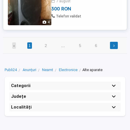
7 august
informații pe WhatsApp ul meu trimiți și
300 RON
prin țară
Telefon validat
4
›
‹
1
2
…
5
6
Publi24
Anunțuri
Neamt
Electronice
Alte aparate
Categorii
Județe
Localități