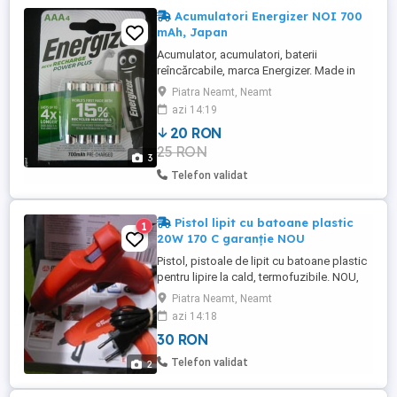
Acumulatori Energizer NOI 700
mAh, Japan
Acumulator, acumulatori, baterii
reîncărcabile, marca Energizer. Made in
Japan. NOI, nefolosiți, sigilați, în ambalajul
Piatra Neamt, Neamt
original. Preîncărcați, gata de utilizare.
azi 14:19
NIMH Nichel-MetalHydride. Capacitate 700
20 RON
mAh. Tensiune 1,2 Volti. Tip AAA, micro,
25 RON
HR06. Poze reale. Preț 20 lei setul de 4
3
bucăți. Vând ...
Telefon validat
Pistol lipit cu batoane plastic
1
20W 170 C garanție NOU
Pistol, pistoale de lipit cu batoane plastic
pentru lipire la cald, termofuzibile. NOU,
sigilat, nefolosit, în ambalajul original. 3
Piatra Neamt, Neamt
ani garanție cu bon fiscal, factură și
azi 14:18
certificat de garanție. Topește batoanele
30 RON
de plastic obținîndu-se un adeziv cald
pentru îmbinări lipite permanente, izolări,
Telefon validat
2
etc... Temperatură ...