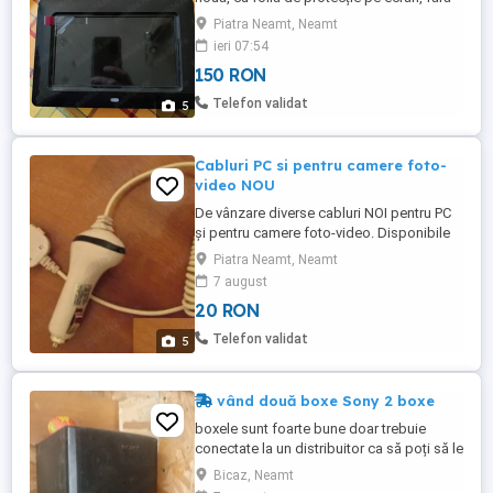
defecte, perfectă pentru afișarea
Piatra Neamt, Neamt
fotografiilor preferate într-un mod modern
ieri 07:54
și elegant. Are slot pentru card,
150 RON
telecomandă și alimentator. Nu a fost
folosită niciodată, nici măcar pusă în
Telefon validat
5
funcțiune. Trimit și prin curi ...
Cabluri PC si pentru camere foto-
video NOU
De vânzare diverse cabluri NOI pentru PC
și pentru camere foto-video. Disponibile
cabluri de alimentare PC, SATA, Molex,
Piatra Neamt, Neamt
adaptoare 6 pini, cabluri HDMI mufă cu
7 august
pinii placați cu aur, 1,75 m , VGA, DVI,
20 RON
cabluri de date etc. Preturi intre 10 - 20 lei.
Sunati si intrebati. Contact tel zero șapte
Telefon validat
5
cinci trei ...
vând două boxe Sony 2 boxe
boxele sunt foarte bune doar trebuie
conectate la un distribuitor ca să poți să le
iei le poți da tare dar în rest sunt foarte
Bicaz, Neamt
bune merg sunt cele mai tari mai mult