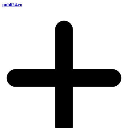
publi
24
.ro