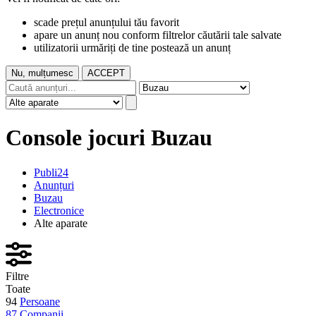
scade prețul anunțului tău favorit
apare un anunț nou conform filtrelor căutării tale salvate
utilizatorii urmăriți de tine postează un anunț
Nu, mulțumesc
ACCEPT
Console jocuri Buzau
Publi24
Anunțuri
Buzau
Electronice
Alte aparate
Filtre
Toate
94
Persoane
87
Companii