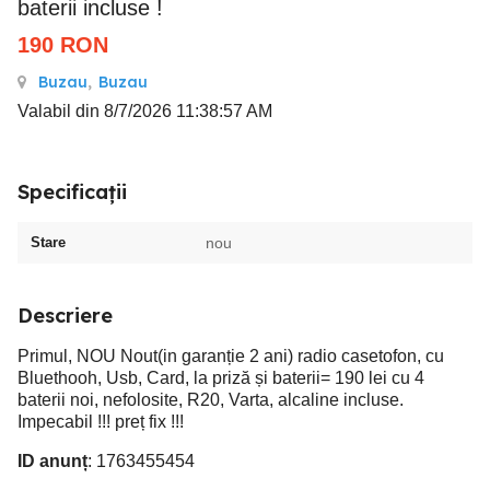
baterii incluse !
190
RON
Buzau
,
Buzau
Valabil din 8/7/2026 11:38:57 AM
Specificații
Stare
nou
Descriere
Primul, NOU Nout(in garanție 2 ani) radio casetofon, cu
Bluethooh, Usb, Card, la priză și baterii= 190 lei cu 4
baterii noi, nefolosite, R20, Varta, alcaline incluse.
Impecabil !!! preț fix !!!
ID anunț
: 1763455454