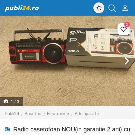
publi
24
.ro
2
1
/ 3
Publi24
Anunțuri
Electronice
Alte aparate
Radio casetofoan NOU(in garanție 2 ani) cu