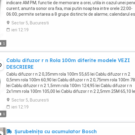
indicare AM PM; functie de memorare a orei, utila in cazul unei pen
curent; anunta sonor ora fixa, mai putin noaptea intre orele 22:00-
06:00; permite setarea a 8 grupe distincte de alarme; calendarul e
afisat ...
Sector 5, Bucuresti
ieri 12:19
1
Cablu difuzor r n Rola 100m diferite modele VEZI
DESCRIERE
Cablu difuzor r n 2 0,35mm rola 100m 55,65 lei Cablu difuzor r n 2
0,5mm rola 100m 60,90 lei Cablu difuzor r n 2 0,75mm rola 100m 78
lei Cablu difuzor r n 2 1,5mm rola 100m 124,95 lei Cablu difuzor r n
2x1mm rola 100m 105,00 lei Cablu difuzor r n 2 2,5mm 25M 65,10 le
Cablu difuzor r n 2 2,5mm ...
Sector 5, Bucuresti
ieri 12:19
1
Șurubelnița cu acumulator Bosch