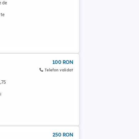
e de
ste
100 RON
Telefon validat
,75
i
250 RON