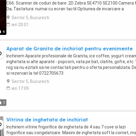
C66: Scanner de coduri de bare: 2D Zebra SE4710 SE2100 Camera f
Da; Tastatura: numai cu ecran tactil Optiunea de incarcare a
suportului: Nu; Optiunea de citire ...
Sector 5, Bucuresti
ieri 20:01
4
Aparat de Granita de inchiriat pentru evenimente
Inchiriem Aparate profesionale de Granita, ice coffee, yogurt crea
inghetata si alte aparate - popcorn, vata pe bat, clatite, gofre, etc.
rog sa nu ezitati sa ne contactati pentru o oferta personalizata. De
si rezervari la tel 0722705673
Sector 5, Bucuresti
ieri 17:09
7
Vitrina de inghetata de inchiriat
Inchiriem vitrine frigorifice de inghetata de 4 sau 7 cuve si lazi
frigorifice sau congelatoare. Masini de inghetata soft la cornet, m