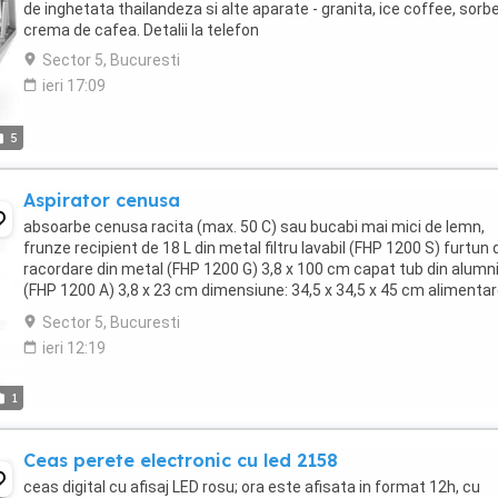
de inghetata thailandeza si alte aparate - granita, ice coffee, sorbe
crema de cafea. Detalii la telefon
Sector 5, Bucuresti
ieri 17:09
5
Aspirator cenusa
absoarbe cenusa racita (max. 50 C) sau bucabi mai mici de lemn,
frunze recipient de 18 L din metal filtru lavabil (FHP 1200 S) furtun 
racordare din metal (FHP 1200 G) 3,8 x 100 cm capat tub din alumn
(FHP 1200 A) 3,8 x 23 cm dimensiune: 34,5 x 34,5 x 45 cm alimentar
230 ...
Sector 5, Bucuresti
ieri 12:19
1
Ceas perete electronic cu led 2158
ceas digital cu afisaj LED rosu; ora este afisata in format 12h, cu