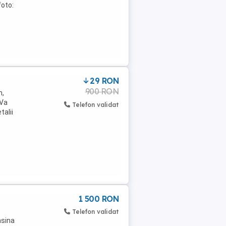
oto:
29 RON
900 RON
m,
 Va
Telefon validat
talii
1 500 RON
Telefon validat
asina