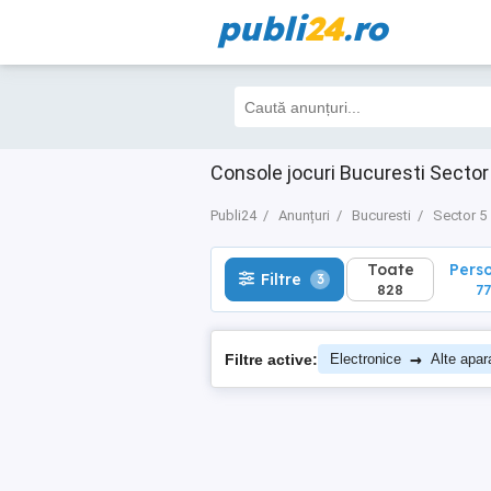
publi
24
.ro
Toate
Perso
Filtre
3
828
773
Console jocuri Bucuresti Sector
Publi24
Anunțuri
Bucuresti
Sector 5
Toate
Pers
Filtre
3
828
77
→
Filtre active:
Electronice
Alte apar