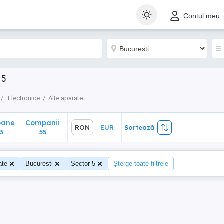
ane
Companii
RON
EUR
Sortează
Contul meu
55
 5
Electronice
Alte aparate
oane
Companii
RON
EUR
Sortează
3
55
ate
Bucuresti
Sector 5
Șterge toate filtrele