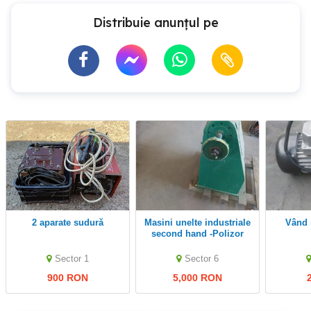
Distribuie anunțul pe
2 aparate sudură
Masini unelte industriale
vând
second hand -Polizor
unuversal
Sector 1
Sector 6
900 RON
5,000 RON