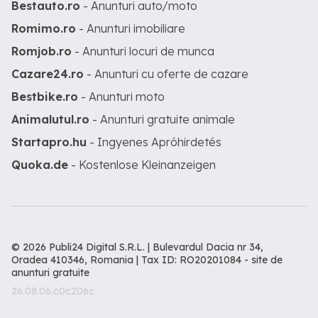
Bestauto.ro
- Anunturi auto/moto
Romimo.ro
- Anunturi imobiliare
Romjob.ro
- Anunturi locuri de munca
Cazare24.ro
- Anunturi cu oferte de cazare
Bestbike.ro
- Anunturi moto
Animalutul.ro
- Anunturi gratuite animale
Startapro.hu
- Ingyenes Apróhirdetés
Quoka.de
- Kostenlose Kleinanzeigen
© 2026 Publi24 Digital S.R.L. | Bulevardul Dacia nr 34,
Oradea 410346, Romania | Tax ID: RO20201084 -
site de
anunturi gratuite
26.08.06.c0c206c