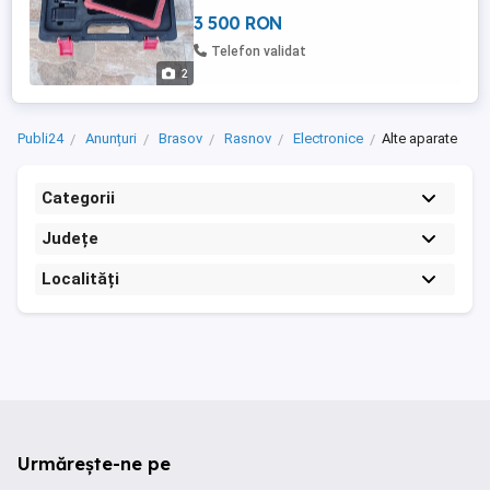
3 500 RON
Telefon validat
2
Publi24
Anunțuri
Brasov
Rasnov
Electronice
Alte aparate
Categorii
Județe
Localități
Urmărește-ne pe