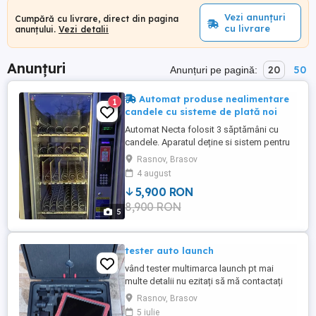
Vezi anunțuri
Cumpără cu livrare, direct din pagina
cu livrare
anunțului.
Vezi detalii
Anunțuri
20
50
Anunțuri pe pagină:
Automat produse nealimentare
1
candele cu sisteme de plată noi
Automat Necta folosit 3 săptămâni cu
candele. Aparatul deține si sistem pentru
verificarea produsului vândut. Aparatul
Rasnov, Brasov
arată și funcționează foarte bine. Are
4 august
sistem de plata cu bancnote și monede,
5,900 RON
ambele noi cu factură. Nu dă rest.
8,900 RON
5
tester auto launch
vând tester multimarca launch pt mai
multe detalii nu ezitați să mă contactați
Rasnov, Brasov
5 iulie