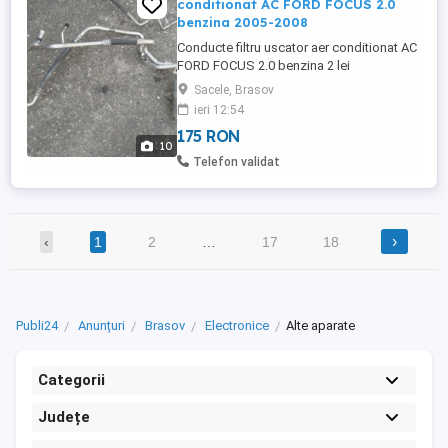
conditionat AC FORD FOCUS 2.0
benzina 2005-2008
Conducte filtru uscator aer conditionat AC
FORD FOCUS 2.0 benzina 2 lei
conducta/filtru uscator posibil sa fie
Sacele, Brasov
identice cu cele de pe 1.8 benzina poze
ieri 12:54
reale
175 RON
10
Telefon validat
›
‹
1
2
…
17
18
Publi24
Anunțuri
Brasov
Electronice
Alte aparate
Categorii
Județe