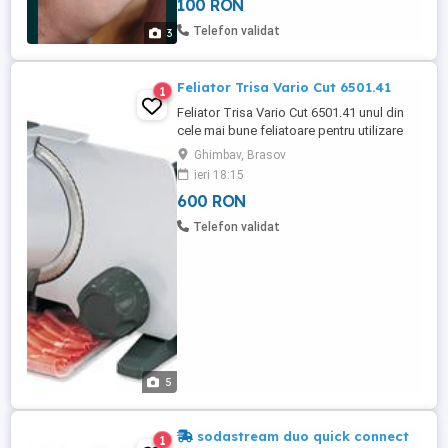
100 RON
Telefon validat
3
Feliator Trisa Vario Cut 6501.41
1
Feliator Trisa Vario Cut 6501.41 unul din
cele mai bune feliatoare pentru utilizare
casnica Stare - NOU Nu a fost scos din
Ghimbav, Brasov
ambalaj Garantie 24 luni Cutit universal,
ieri 18:15
ondulat, din otel inox Selectare grosime 0-
600 RON
23 mm Intrerupator operare
intermitenta/continua Siguranta copii
Telefon validat
Putere 130W
5
sodastream duo quick connect
1