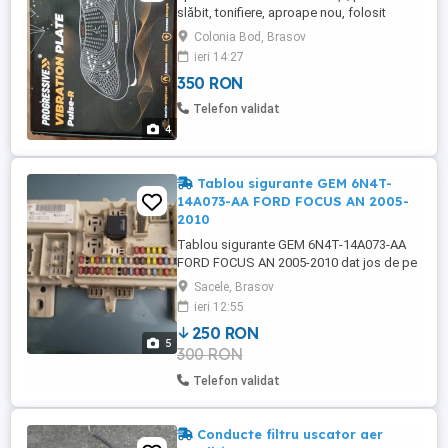
slăbit, tonifiere, aproape nou, folosit
foarte puțin Descoperiti Vibration Plate -
Colonia Bod, Brasov
Partenerul suprem pentru un antrenament
ieri 14:27
eficient si care economiseste timp. Doar
350 RON
10 minute pe zi sunt suficiente pentru a
activa si intari fiecare grupa musculara.
Telefon validat
Aceasta placa ...
4
Tablou sigurante GEM 6N4T-
14A073-AA FORD FOCUS AN 2005-
2010
Tablou sigurante GEM 6N4T-14A073-AA
FORD FOCUS AN 2005-2010 dat jos de pe
un cabri benzina perfect functionala pret
Sacele, Brasov
300 lei cum se vede in poze
ieri 12:55
250 RON
5
300 RON
Telefon validat
Conducte filtru uscator aer