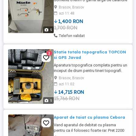
Miele, Pfaff, Cordes, Siemens, Bosh,
Brasov, Brasov
simple, cu umidificator, cu reglare viteza,
azi 11:48
cu abur, rabatabile sau pe picioare fixe,
1,400 RON
ideale pentru pensiuni, hoteluri,
1,700 RON
restaurante sau organizari evenimente
5
pentru ajutorul necesar in ...
Telefon validat
Statie totala topografica TOPCON
2
si GPS Javad
Aparatura topografica completa pentru un
inceput de drum pentru tineri topografi.
Sistemul contine o statie totala TOPCON
Brasov, Brasov
GTS 713 si un GPS Javad utilizate deja,
azi 11:02
ambele avand dotare completa, inclusiv
14,715 RON
baterie de rezerva pentru statia totala,
15,766 RON
baston pentru GPS, trepied, etc. Pretul
5
practic este solicitat ...
Aparat de taiat cu plasma Cebora
Vand aparatul de debitat cu plasma
pentru ca il folosesc foarte rar. Pret 2200
RON. Aparatul are nevoie se sursa de aer