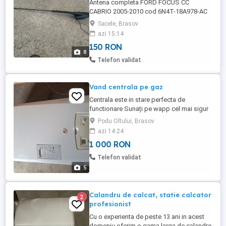
Antena completa FORD FOCUS CC
CABRIO 2005-2010 cod 6N4T-18A978-AC
stare buna poze reale se potriveste doar
Sacele, Brasov
la cabrio pret 150 lei
azi 15:14
150 RON
8
Telefon validat
Vand centrala pe gaz
Centrala este in stare perfecta de
functionare Sunați pe wapp cel mai sigur
Podu Oltului, Brasov
azi 14:24
1 000 RON
Telefon validat
5
Calandru de calcat, statie calcator
2
profesionist
Cu o experienta de peste 13 ani in acest
domeniu oferim o gama larga de calandre