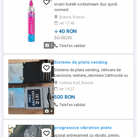
incarc butelii sodastream duo quick
connect
Brasov, Brasov
ieri 17:40
40 RON
50 RON
1
Telefon validat
Sisteme de plata vending
Sisteme de plata vending, cititoare de
bancnote, restiere,Jetoniere Cahhcode cu
si fără impachetator Bv100 cu interfață
Colonia Bod, Brasov
24v paralel Curenza Rm5 Adaptor vertical
ieri 14:27
Jetoniera Toate necesita revizie, dar sunt
500 RON
funcționale Preț în funcție de model și
cantitate
Telefon validat
4
progressive vibration plate
aparat antrenament cu vibrații, pentru