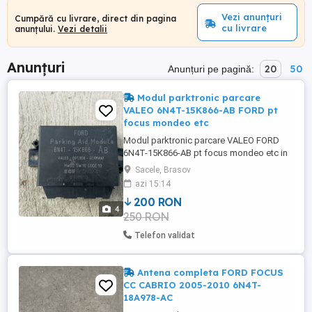
Vezi anunțuri
Cumpără cu livrare, direct din pagina
cu livrare
anunțului.
Vezi detalii
Anunțuri
20
50
Anunțuri pe pagină:
Modul parktronic parcare
VALEO 6N4T-15K866-AB FORD pt
focus mondeo etc
Modul parktronic parcare VALEO FORD
6N4T-15K866-AB pt focus mondeo etc in
stare de functionare pret 250 lei
Sacele, Brasov
azi 15:14
200 RON
4
250 RON
Telefon validat
Antena completa FORD FOCUS
CC CABRIO 2005-2010 6N4T-
18A978-AC