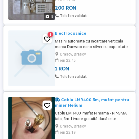
Ofer si prospectul original cu ajutorul
200 RON
caruia se poate monta usor. Este foarte
util pentru cabane si pensiuni care nu au
Telefon validat
5
sursa de energie peste ...
Electrocasnice
1
Masini automate cu incarcare verticala
marca Daewoo nano silver cu capacitate
mare care are diferite functiuni in stare
Brasov, Brasov
buna de functionare.Pret 1500 lei Masina
ieri 22:45
de spalat Artic A+++nou ,incarcare
1 RON
orizontala.Pret 2000lei Aragaz Arctic , 4
ochiuri aprindere electric , cuptor cu
Telefon validat
rotisor electric SAU cu ...
Cablu LMR400 3m, mufat pentru
miner Helium
Cablu LMR400, mufat N mama - RP-SMA
tata, 3m. Livrare gratuită dacă este
disponibilă (Publi24 oferă o livrare gratuită
Brasov, Brasov
pe lună). Pret FIX.
ieri 22:19