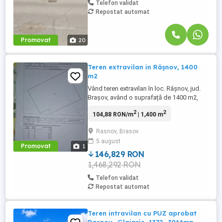
Telefon validat
Repostat automat
Promovat
20
Teren extravilan in Râșnov, 1400
m2
Vând teren extravilan în loc. Râșnov, jud.
Brașov, având o suprafață de 1400 m2,
teren pe loc plan, între constructii, lângă
2
2
104,88 RON/m
| 1,400 m
padure si un râu care trece chiar pe lângă
el, poziția este de vis, iar terenul suportă
Rasnov, Brasov
orice tip de construcție. Prețul pe m2 este
5 august
de 20 euro m2, total 28000 euro,
Promovat
1
negociabil. Mai ...
146,829 RON
1,468,292 RON
Telefon validat
Repostat automat
Teren intravilan cu PUZ aprobat