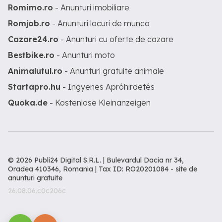
Romimo.ro
- Anunturi imobiliare
Romjob.ro
- Anunturi locuri de munca
Cazare24.ro
- Anunturi cu oferte de cazare
Bestbike.ro
- Anunturi moto
Animalutul.ro
- Anunturi gratuite animale
Startapro.hu
- Ingyenes Apróhirdetés
Quoka.de
- Kostenlose Kleinanzeigen
© 2026 Publi24 Digital S.R.L. | Bulevardul Dacia nr 34,
Oradea 410346, Romania | Tax ID: RO20201084 -
site de
anunturi gratuite
26.08.06.c0c206c