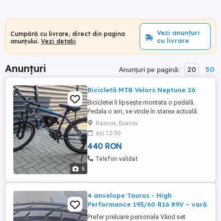
Vezi anunțuri
Cumpără cu livrare, direct din pagina
cu livrare
anunțului.
Vezi detalii
Anunțuri
20
50
Anunțuri pe pagină:
Bicicletă MTB Velors Neptune 26
Bicicletei îi lipsește montata o pedală.
Pedala o am, se vinde în starea actuală.
Rasnov, Brasov
azi 12:50
440 RON
Telefon validat
5
4 anvelope Taurus - High
Performance 195/60 R16 89V – vară
Prefer preluare personala Vând set