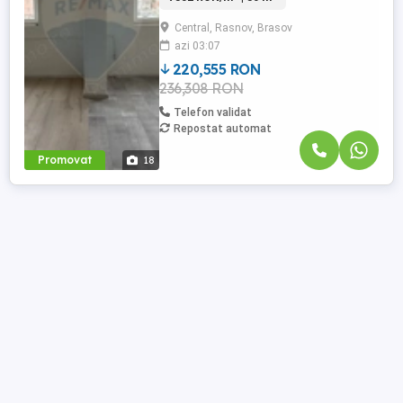
mp și este compartimentată
Central, Rasnov, Brasov
semidecomandat, fiind compusă din
azi 03:07
living, dormitor, bucătărie și baie.
Apartamentul se află în stadiu semifinisat,
220,555 RON
...
236,308 RON
Telefon validat
Repostat automat
Promovat
18