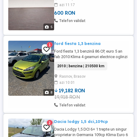
PS4 Slim 500GB - 1 controller DualShock
azi 11:17
4 original + cablu încărcare - Cablu HDMI +
600 RON
cablu alimentare - FIFA 23 disc - Slime
Rancher disc Preț: 600 lei preț fix
Telefon validat
5
ford fiesta 1,3 benzina
1
Ford fiesta 1,3 benzină 86 CP, euro 5 an
fab 2010 Klima 4 geamuri electrice oglinzi
electrice parbriz încălzit inchidere centrală
2010 | benzina | 210500 km
interior foarte curat fără rugină sau
zgârieturi distribuție schimbată roti de
Rasnov, Brasov
vară si iarna
azi 10:01
19,182 RON
8
19,918 RON
Telefon validat
Dacia lodgy 1,5 dci,109cp
2
Dacia Lodgy 1,5 DCI 6+ 1 trepte un singur
proprietar in Germania 109cp Klima Euro 6