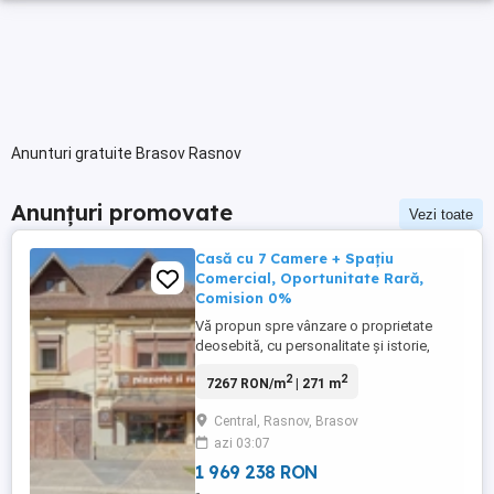
Anunturi gratuite Brasov Rasnov
Anunțuri promovate
Vezi toate
Casă cu 7 Camere + Spațiu
Comercial, Oportunitate Rară,
Comision 0%
Vă propun spre vânzare o proprietate
deosebită, cu personalitate și istorie,
situată pe strada Caragiale nr. 100; o casă
2
2
7267 RON/m
| 271 m
construită în anii 1890, situată pe o stradă
aflată în patrimoniu cultural, ce îmbină
Central, Rasnov, Brasov
farmecul arhitecturii clasice cu potențialul
azi 03:07
unei investiții moderne. Imobilul
impresionează ...
1 969 238 RON