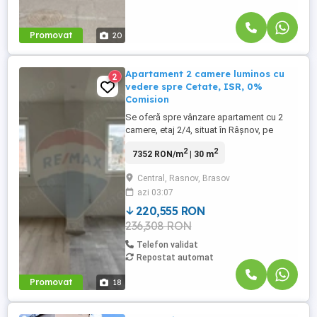
Promovat
20
Apartament 2 camere luminos cu
2
vedere spre Cetate, ISR, 0%
Comision
Se oferă spre vânzare apartament cu 2
camere, etaj 2/4, situat în Râșnov, pe
Strada I.S.R., Bloc 4, într-un imobil cu 4
2
2
7352 RON/m
| 30 m
etaje. Locuința are o suprafață utilă de 30
mp și este compartimentată
Central, Rasnov, Brasov
semidecomandat, fiind compusă din
azi 03:07
living, dormitor, bucătărie și baie.
Apartamentul se află în stadiu semifinisat,
220,555 RON
...
236,308 RON
Telefon validat
Repostat automat
Promovat
18