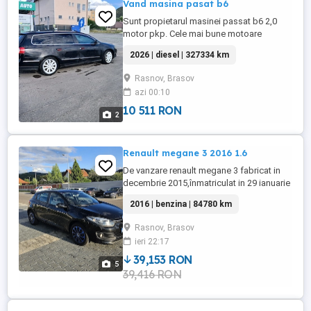
Vand masina pasat b6
Sunt propietarul masinei passat b6 2,0
motor pkp. Cele mai bune motoare
2026 | diesel | 327334 km
Rasnov, Brasov
azi 00:10
10 511 RON
2
Renault megane 3 2016 1.6
De vanzare renault megane 3 fabricat in
decembrie 2015,înmatriculat in 29 ianuarie
2016,un singur proprietar.Din punct de
2016 | benzina | 84780 km
vedere mecanic masina este foarte
bună,estetic ok prezentând anumite urme
Rasnov, Brasov
specifice vârstei. Ca si dotări : -clima
ieri 22:17
automata -comenzi volan -cruise control -
senzori ploaie -senzori ...
39,153 RON
5
39,416 RON