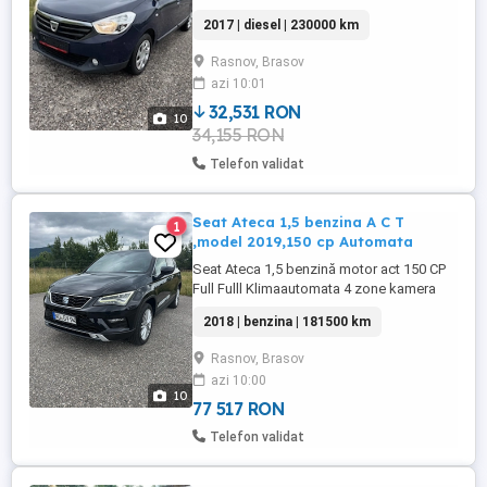
Tempomat Startstop Geamuri electrice
2017 | diesel | 230000 km
scaune încălzite oglinzi electrice incalzite
consum 4,5% cârlig de remorcare
Rasnov, Brasov
distribuție schimbată ,,
azi 10:01
volanmultifuncțional reglabil un singur
proprietar persoană fizică ...
32,531 RON
10
34,155 RON
Telefon validat
Seat Ateca 1,5 benzina A C T
1
,model 2019,150 cp Automata
Seat Ateca 1,5 benzină motor act 150 CP
Full Fulll Klimaautomata 4 zone kamera
360'' Leineassist Distronikplus (Radar)
2018 | benzina | 181500 km
Senzori Unghiul mort , Tine banda Citește
semnele Interiorul piele alcantara plafonul
Rasnov, Brasov
pe negru Volanul din piele multifuncțional
azi 10:00
cu padele Cârlig acționat electric Scaune
10
încălzite ...
77 517 RON
Telefon validat