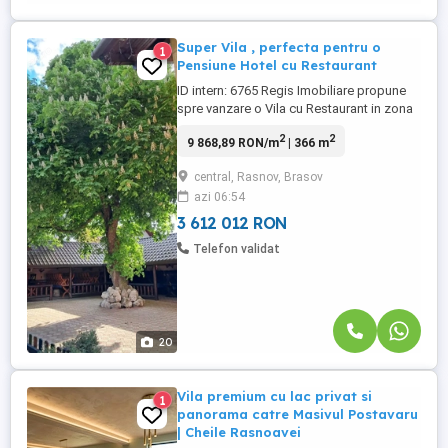
Super Vila , perfecta pentru o
1
Pensiune Hotel cu Restaurant
ID intern: 6765 Regis Imobiliare propune
spre vanzare o Vila cu Restaurant in zona
Centrala -Rasnov, reper Primarie. Cladirea
2
2
9 868,89 RON/m
| 366 m
cu o suprafata utila de 366 mp,S+P+M si e
construita pe un teren total de 875 mp.
central, Rasnov, Brasov
Restaurantul a fost renovat de curand si e
azi 06:54
complet mobilat si utilat. E dispus astfel;
*Parter ...
3 612 012 RON
Telefon validat
20
Vila premium cu lac privat si
1
panorama catre Masivul Postavaru
| Cheile Rasnoavei