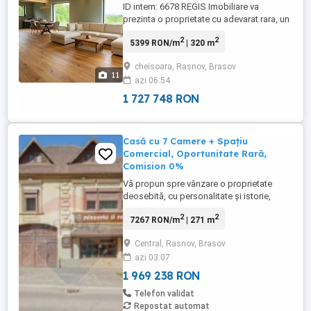
ID intern: 6678 REGIS Imobiliare va
prezinta o proprietate cu adevarat rara, un
refugiu contemporan amplasat intr-unul
2
2
5399 RON/m
| 320 m
dintre cele mai spectaculoase cadre
naturale din apropierea Brasovului, la
cheisoara, Rasnov, Brasov
poalele Masivului Postavaru, in zona
11
azi 06:54
exclusivista Cheile Rasnoavei. Nu vorbim
despre o simpla casa. Vorbim ...
1 727 748 RON
Casă cu 7 Camere + Spațiu
Comercial, Oportunitate Rară,
Comision 0%
Vă propun spre vânzare o proprietate
deosebită, cu personalitate și istorie,
situată pe strada Caragiale nr. 100; o casă
2
2
7267 RON/m
| 271 m
construită în anii 1890, situată pe o stradă
aflată în patrimoniu cultural, ce îmbină
Central, Rasnov, Brasov
farmecul arhitecturii clasice cu potențialul
azi 03:07
unei investiții moderne. Imobilul
impresionează ...
1 969 238 RON
Telefon validat
Repostat automat