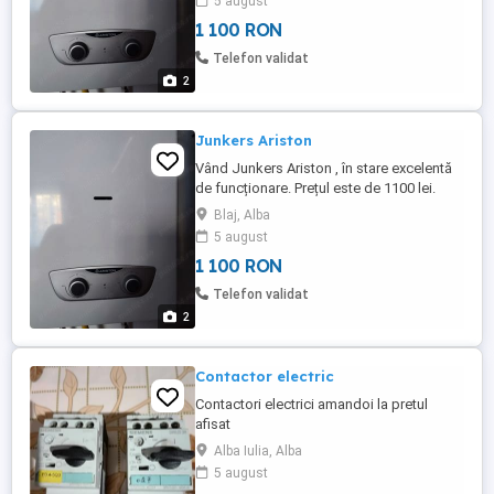
5 august
1 100 RON
Telefon validat
2
Junkers Ariston
Vând Junkers Ariston , în stare excelentă
de funcționare. Prețul este de 1100 lei.
Informații la telefinul .
Blaj, Alba
5 august
1 100 RON
Telefon validat
2
Contactor electric
Contactori electrici amandoi la pretul
afisat
Alba Iulia, Alba
5 august