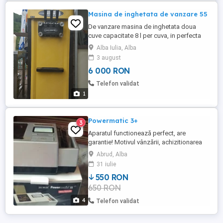
Masina de inghetata de vanzare 55
De vanzare masina de inghetata doua
cuve capacitate 8 l per cuva, in perfecta
stare de functionare, usor de manevrat
Alba Iulia, Alba
avand roti de deplasare blocabile, mod de
3 august
alimentare 220 V.
6 000 RON
Telefon validat
1
Powermatic 3+
3
Aparatul functionează perfect, are
garantie! Motivul vânzării, achizitionarea
unui alt aparat mult mai performant! Rog
Abrud, Alba
seriozitate!
31 iulie
550 RON
650 RON
4
Telefon validat