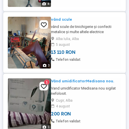
4
vând scule
vând scule de tinichigerie și confecti
metalice și multe altele electrice
Alba Iulia, Alba
5 august
13 110 RON
Telefon validat
3
Vând umidificatorMedisana nou.
1
Vand umidificator Medisana nou sigilat
nefolosit.
Cugir, Alba
4 august
200 RON
Telefon validat
1