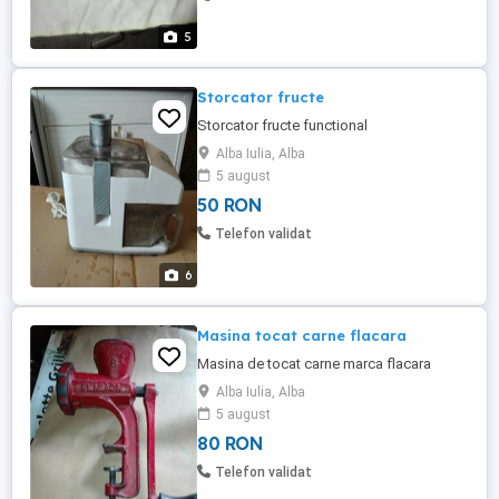
5
Storcator fructe
Storcator fructe functional
Alba Iulia, Alba
5 august
50 RON
Telefon validat
6
Masina tocat carne flacara
Masina de tocat carne marca flacara
Alba Iulia, Alba
5 august
80 RON
Telefon validat