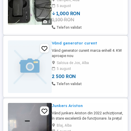
Campeni, Alba
foto DSLR Specificatii Tehnice
5 august
Acumulator pana la 5 ore autonomie!
1,000 RON
Buton de urgenta ce poate opri reporni
1,100 RON
instant tot sistemul, singura camera
1
pentru copiat cu Autofocus, cea mai mica
Telefon validat
camera ...
Vând generator curent
Vând generator curent marca enhell 4. KW
aproape nou
Salciua de Jos, Alba
5 august
2 500 RON
Telefon validat
Junkers Ariston
Vând junkers Ariston din 2022 achiziționat,
în stare excelentă de funcționare. la prețul
de 1100 lei. Informații suplimentare la
Blaj, Alba
telefonul