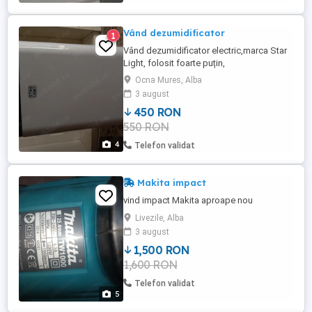
Vând dezumidificator
1
Vând dezumidificator electric,marca Star
Light, folosit foarte puțin,
Ocna Mures, Alba
3 august
450 RON
550 RON
4
Telefon validat
Makita impact
vind impact Makita aproape nou
Livezile, Alba
3 august
1,500 RON
1,600 RON
Telefon validat
5