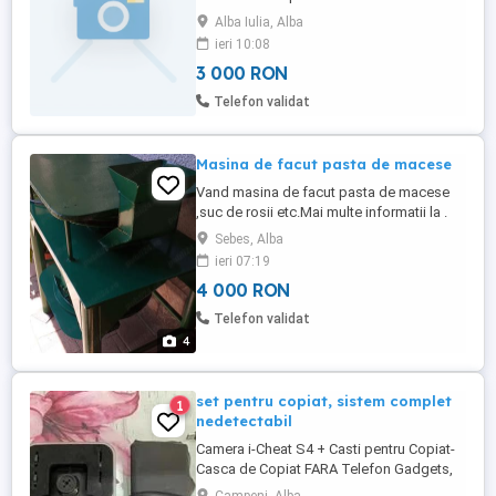
scrieți pe Whatsapp
Alba Iulia, Alba
ieri 10:08
3 000 RON
Telefon validat
Masina de facut pasta de macese
Vand masina de facut pasta de macese
,suc de rosii etc.Mai multe informatii la .
Sebes, Alba
ieri 07:19
4 000 RON
Telefon validat
4
set pentru copiat, sistem complet
1
nedetectabil
Camera i-Cheat S4 + Casti pentru Copiat-
Casca de Copiat FARA Telefon Gadgets,
Wearables & Camere foto-video Camere