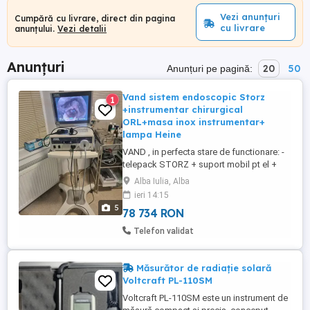
Vezi anunțuri
Cumpără cu livrare, direct din pagina
cu livrare
anunțului.
Vezi detalii
Anunțuri
20
50
Anunțuri pe pagină:
Vand sistem endoscopic Storz
1
+instrumentar chirurgical
ORL+masa inox instrumentar+
lampa Heine
VAND , in perfecta stare de functionare: -
telepack STORZ + suport mobil pt el +
nasofibroscop flexibil 3.6 mm ,lungime
Alba Iulia, Alba
300mm ,cu angulare 125 grade , putin
ieri 14:15
folosit. - endoscop rigid 70 grade, 4 mm,
5
78 734 RON
175mm lungime -suport pentru fixarea
endoscoapelor pe perete -masa de
Telefon validat
instrumentar , din inox, ...
Măsurător de radiație solară
Voltcraft PL-110SM
Voltcraft PL-110SM este un instrument de