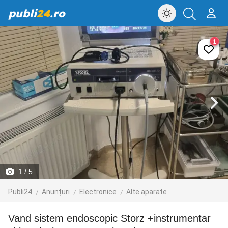
publi
24
.ro
1
1
/ 5
Publi24
Anunțuri
Electronice
Alte aparate
Vand sistem endoscopic Storz +instrumentar