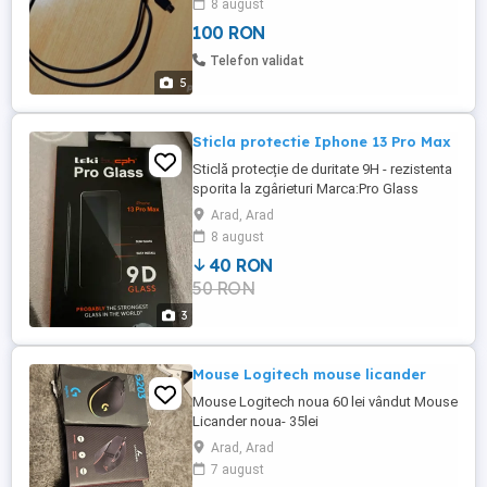
8 august
100 RON
Telefon validat
5
Sticla protectie Iphone 13 Pro Max
Sticlă protecție de duritate 9H - rezistenta
sporita la zgârieturi Marca:Pro Glass
Pentru IPhone 13 Pro Max, sticla protecție
Arad, Arad
față , este sigilat!
8 august
40 RON
50 RON
3
Mouse Logitech mouse licander
Mouse Logitech noua 60 lei vândut Mouse
Licander noua- 35lei
Arad, Arad
7 august