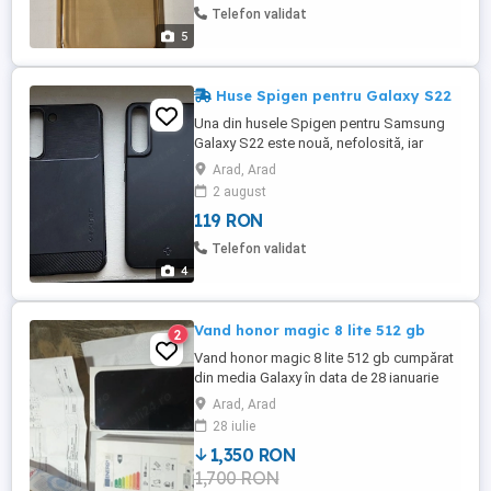
zgârieturilor și șocurilor, grație tehnologiei
Telefon validat
patentate.
5
Huse Spigen pentru Galaxy S22
Una din husele Spigen pentru Samsung
Galaxy S22 este nouă, nefolosită, iar
cealaltă prezintă urme neglijabile de
Arad, Arad
folosire. Prețul este pentru amândouă.
2 august
119 RON
Telefon validat
4
Vand honor magic 8 lite 512 gb
2
Vand honor magic 8 lite 512 gb cumpărat
din media Galaxy în data de 28 ianuarie
2026 am factura și garanția 2 ani pret 1350
Arad, Arad
fix Tel
28 iulie
1,350 RON
1,700 RON