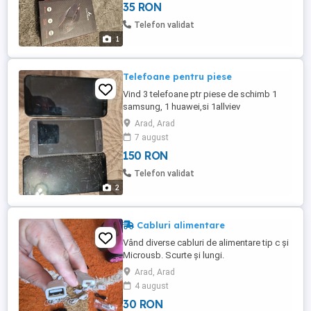
35 RON
Telefon validat
1
Telefoane pentru piese
Vind 3 telefoane ptr piese de schimb 1
samsung, 1 huawei,si 1allviev
Arad, Arad
7 august
150 RON
Telefon validat
2
Cabluri alimentare
Vând diverse cabluri de alimentare tip c și
Microusb. Scurte și lungi.
Arad, Arad
4 august
30 RON