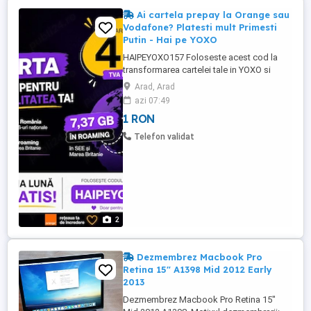
Ai cartela prepay la Orange sau
Vodafone? Platesti mult Primesti
Putin - Hai pe YOXO
HAIPEYOXO157 Foloseste acest cod la
transformarea cartelei tale in YOXO si
primesti o luna gratis! YOXO este un
Arad, Arad
serviciu 100% digital, fara perioada
azi 07:49
contractuala oferit de Orange Romania.
1 RON
Economiseste cu super beneficii la pretul
corect! Valabil pentru cartela noua sau
Telefon validat
pentru numarul tau existent indiferent ...
2
Dezmembrez Macbook Pro
Retina 15" A1398 Mid 2012 Early
2013
Dezmembrez Macbook Pro Retina 15"