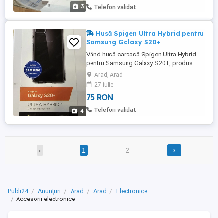
3
Telefon validat
Husă Spigen Ultra Hybrid pentru
Samsung Galaxy S20+
Vând husă carcasă Spigen Ultra Hybrid
pentru Samsung Galaxy S20+, produs
original, nou, în ambalaj sigilat. Modelul
Arad, Arad
Ultra Hybrid combină spatele transparent
27 iulie
cu marginile rezistente la șocuri, oferind
75 RON
protecție foarte bună fără să ascundă
designul telefonului. Compatibilă perfect
Telefon validat
4
cu Samsung Galaxy S20+ ...
›
‹
1
2
Publi24
Anunțuri
Arad
Arad
Electronice
Accesorii electronice