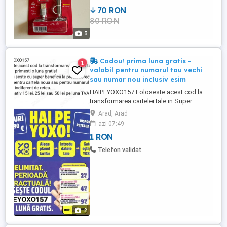
70 RON
80 RON
3
Cadou! prima luna gratis -
1
valabil pentru numarul tau vechi
sau numar nou inclusiv esim
HAIPEYOXO157 Foloseste acest cod la
transformarea cartelei tale in Super
promotia Orange Romania: YOXO si
Arad, Arad
primesti o luna gratis! YOXO este un
azi 07:49
serviciu 100% digital fara perioada
1 RON
contractuala Economiseste cu super
beneficii la pretul corect! Valabil pentru
Telefon validat
cartela noua sau pentru numarul tau
existent ...
2