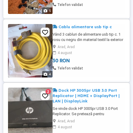
Telefon validat
5
Cablu alimentare usb tip c
Vând 3 cabluri de alimentare usb tip c. 1
rosu cu negru din material textil la exterior
1 alb 1 galben cu 2 capete de usb și usb
Arad, Arad
tip c pe o parte
4 august
30 RON
Telefon validat
4
Dock HP 3005pr USB 3.0 Port
2
Replicator | HDMI + DisplayPort |
LAN | DisplayLink
Se vinde dock HP 3005pr USB 3.0 Port
Replicator. Se pretează pentru
transformarea rapidă a unui laptop sau
Arad, Arad
mini PC într-un setup de birou complet.
4 august
Permite conectarea simultană a 2