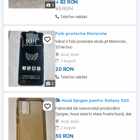
82 RON
monitoare, tastaturii, mouse-ului, rețelei și
3
83 RON
altor periferice printr-un singur cablu USB
3.0. Funcționează cu toate echipamentele
Telefon validat
...
Folii protectie Motorola
Vând 3 folii protecție sticla pt Motorola ,
20 lei buc .
Arad, Arad
3 august
20 RON
Telefon validat
2
Husă Spigen pentru Galaxy S20
Fabricată de cunoscutul producător
Spigen, husa este în stare foarte bună, dar
prezintă urme de utilizare: siliconul s-a
Arad, Arad
îngălbenit. Husa este destinată
2 august
telefoanelor Samsung Galaxy S20, pe
30 RON
care le protejează total împotriva