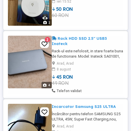
ieri 15:52
50 RON
60 RON
2
Rack HDD SSD 2.5" USB3
2
Inateck
Rack-ul este nefolosit, in stare foarte buna
de functionare. Model: Inateck SA01001,
Ultra slim 2.5" Enclosure Interfata: USB3
Arad, Arad
HDD SSD compatibile: SATA III II I, max.9.5
8 august
mm Material: aluminium
45 RON
49 RON
4
Telefon validat
Incarcator Samsung S25 ULTRA
Încărcător pentru telefon SAMSUNG S25
ULTRA, 45W, Super Fast Charging,nou,
nefolosit.
Arad, Arad