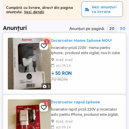
Vezi anunțuri
Cumpără cu livrare, direct din pagina
cu livrare
anunțului.
Vezi detalii
Anunțuri
20
50
Anunțuri pe pagină:
Incarcator Hama Iphone NOU!
1
Încarcator priză 220V - Hama pentru
Iphone ; produsul este sigilat; nou în cutie.
Arad, Arad
azi 09:24
50 RON
70 RON
3
Încarcator rapid Iphone
1
Încarcator rapid priză 220V și incarcator
auto pentru IPhone, produsul este sigilat;
nou în cutie!
Arad, Arad
azi 09:24