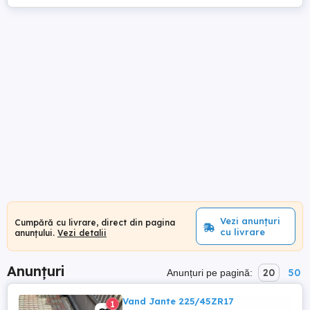
Vezi anunțuri
Cumpără cu livrare, direct din pagina
cu livrare
anunțului.
Vezi detalii
Anunțuri
20
50
Anunțuri pe pagină:
Vand Jante 225/45ZR17
1