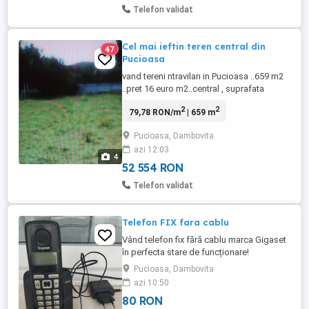
Telefon validat
Cel mai ieftin teren central din
47
Pucioasa
vand tereni ntravilan in Pucioasa ..659 m2
..pret 16 euro m2..central , suprafata
totala: 658,7 , zona din spatele liceului
2
2
79,78 RON/m
| 659 m
Pucioasa , se întra pe strada Politiei și se
face drepta 100 m , prețul este f fix
Pucioasa, Dambovita
azi 12:03
4
52 554 RON
Telefon validat
Telefon FIX fara cablu
Vând telefon fix fără cablu marca Gigaset
în perfecta stare de funcționare!
Pucioasa, Dambovita
azi 10:50
80 RON