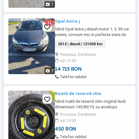
1
Opel Astra j
11
Vând Opel Astra j diesel motor 1, 3, 95 cai
putere, consum mic in perfecta stare de
funcționare cu toate taxele la zi, taxa mică
2012 | diesel | 121000 km
la primărie,mai multe detalii la telefon!!
Pucioasa, Dambovita
azi 10:50
14 715 RON
7
Telefon validat
Roată de rezervă slim
Vând roată de rezervă slim original Audi
dimensiuni 145/80/19, cu anvelopa
continental , nu a fost folosita...
Pucioasa, Dambovita
azi 10:50
450 RON
Telefon validat