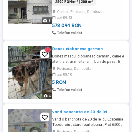
2
2
2890 RON/m
| 200 m
linistita formata din parter si etaj , parter
compus din 4 camere , 2 bai ,bucatarie , 2
Central, Pucioasa, Dambovita
holuri ; la etaj se gasesc 2 camere si un
azi 09:48
hol , 1 balcon ; de asemenea casa are si
8
pod . Este ...
578 094 RON
Telefon validat
Donez ciobanesc german
1
Donez mascul ciobanesc german , caine e
atent la straini , e tanar , , bun de paza , E
bun de paza la o ferma , Se doneaza nu
Pucioasa, Dambovita
se vinde ,
azi 08:10
5 RON
Telefon validat
3
vand bancnota de 20 de lei
Vand o bancnota de 20 de lei cu Ecaterina
Teodoroiu , stare foarte buna , Pret 6500 ,
7000 lei usor negociabil .
Pucioasa, Dambovita