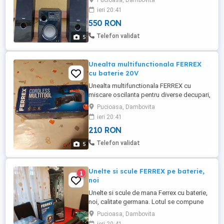
Pucioasa, Dambovita
ascultarea muzicii de pe stick, card SD
ieri 20:41
sau direct din telefon prin bluetooth.
550 RON
Putere totala 100 W.
Telefon validat
5
Unealta multifunctionala FERREX
cu baterie 20V
Unealta multifunctionala FERREX cu
miscare oscilanta pentru diverse decupari,
taieri sau reparatii. Este absolut noua, la
Pucioasa, Dambovita
cutie, cu toate accesoriile din dotare. Se
ieri 20:41
alimenteaza de la o baterie Active Enegy
210 RON
de 20 V care nu este inclusa.
Telefon validat
5
Unelte si scule FERREX pe baterie,
1
noi
Unelte si scule de mana Ferrex cu baterie,
noi, calitate germana. Lotul se compune
din: - suflanta aspirator frunze cu tocator -
Pucioasa, Dambovita
300 lei - fierastrau pendular (soricel) - 150