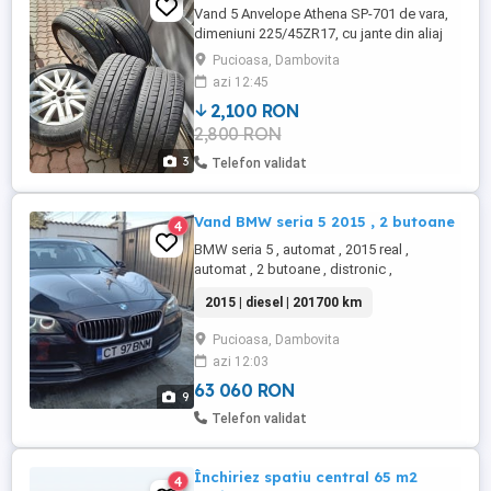
Vand 5 Anvelope Athena SP-701 de vara,
dimeniuni 225/45ZR17, cu jante din aliaj
originale Renault
Pucioasa, Dambovita
azi 12:45
2,100 RON
2,800 RON
3
Telefon validat
Vand BMW seria 5 2015 , 2 butoane
4
BMW seria 5 , automat , 2015 real ,
automat , 2 butoane , distronic ,
pedestrian alert, bixenon, înmatriculat ,
2015 | diesel | 201700 km
rulat în România doar 10000 km , stare
ireproșabilă, foarte ingrijita , interior ca si
Pucioasa, Dambovita
nou cu piele neagra ,pret fixxxxx
azi 12:03
63 060 RON
9
Telefon validat
Închiriez spatiu central 65 m2
4