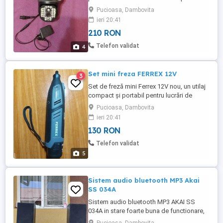
aplicatie pe telefon. Partea mobila
Pucioasa, Dambovita
detecteaza si urmareste miscarea,
ieri 20:41
permite vizualizarea noaptea, la detectare
210 RON
miscare se aprind ledurile, alarma,
comunicare bi-directionala. Se alimentaza
Telefon validat
4
la 12 V, alimentatorul este inclus. ...
Set mini freza FERREX 12V
3
Set de freză mini Ferrex 12V nou, un utilaj
compact și portabil pentru lucrări de
prelucrare a lemnului și metalului. Dispune
Pucioasa, Dambovita
de funcții de viteză variabilă in 6 trepte
ieri 20:41
pentru o utilizare eficientă și precisă.
130 RON
Absolut nou si complet.
Telefon validat
5
Sistem audio bluetooth MP3 Akai
SS 034A
Sistem audio bluetooth MP3 AKAI SS
034A in stare foarte buna de functionare,
sunet clar si bas puternic, permite