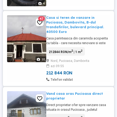
4
Casa si teren de vanzare in
47
Pucioasa, Dambovita, B-dul
trandafirilor, bulevard principal.
40500 Euro
Casa parinteasca din caramida acoperita
cu tabla - care necesita renovare si este
formata din 2 corpuri (Partea de sus
2
2
212844 RON/m
| 1 m
formata din hol, 2 camere si dresing si
respectiv partea mai recenta formata din o
10
Nord, Pucioasa, Dambovita
camera, hol, baie, bucatarie, pivnita ),
azi 09:55
toate mobilate. Suprafata utila= 85mp,
suprafata desfasurata ...
212 844 RON
Telefon validat
Vand casa oras Pucioasa direct
proprietar
Direct proprietar ofer spre vanzare casa
situata in orasul Pucioasa , judetul
Dambovita , amplasata in zona centrala ,