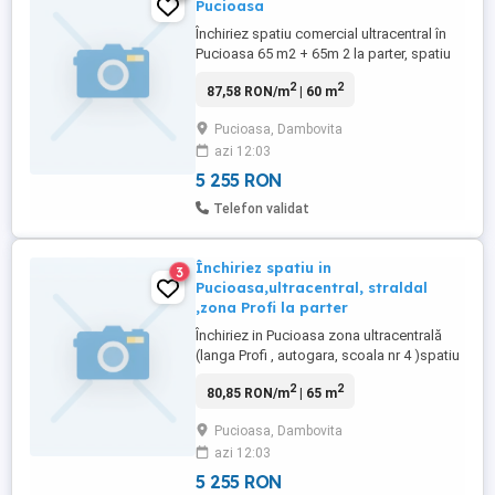
Pucioasa
Închiriez spatiu comercial ultracentral în
Pucioasa 65 m2 + 65m 2 la parter, spatiu
nou , zona centrala , pietonala , situat în
2
2
87,58 RON/m
| 60 m
zona Profi autogara și scola nr 4 , stradal
,prețul este 1000 euro pe luna ( pt 65 m2 ),
Pucioasa, Dambovita
accept doar contracte serioase pe termen
azi 12:03
lung (cabinete medicale , farmacii , b ...
5 255 RON
Telefon validat
Închiriez spatiu in
3
Pucioasa,ultracentral, straldal
,zona Profi la parter
Închiriez in Pucioasa zona ultracentrală
(langa Profi , autogara, scoala nr 4 )spatiu
65 +65 m2 sau 130 m2 total spațiile se
2
2
80,85 RON/m
| 65 m
amenajeaza la cerere, pret 1000 euro per
spatiu , accept doar lucruri f serioase , pe
Pucioasa, Dambovita
termen lung ( cabinete medicale , farmacii
azi 12:03
, bănci, etc)
5 255 RON