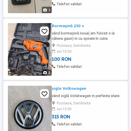
Telefon validat
1
Bormașină 230 v
vând bormașină noua( am folosit o la
câteva gauri) in cu spirale în cutia
originala, cu variator de viteze, stângă -
Pucioasa, Dambovita
dreapta.
azi 10:50
100 RON
Telefon validat
2
sigla Volkswagen
vând siglă Volskwagen in perfecta stare.
Pucioasa, Dambovita
azi 10:50
315 RON
Telefon validat