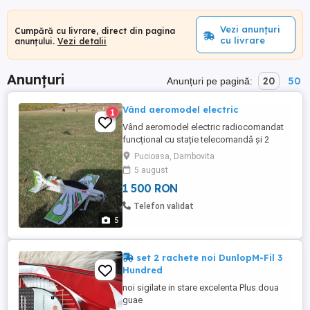
Vezi anunțuri
Cumpără cu livrare, direct din pagina
cu livrare
anunțului.
Vezi detalii
Anunțuri
20
50
Anunțuri pe pagină:
Vând aeromodel electric
1
Vând aeromodel electric radiocomandat
funcțional cu stație telecomandă și 2
acumulatori. Se poate vedea în oraș
Pucioasa, Dambovita
Pucioasa, județul Dâmbovița. Pret 1500 lei
5 august
1 500 RON
Telefon validat
5
set 2 rachete noi DunlopM-Fil 3
Hundred
noi sigilate in stare excelenta Plus doua
guae