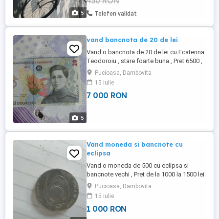
450 RON
5
Telefon validat
vand bancnota de 20 de lei
Vand o bancnota de 20 de lei cu Ecaterina
Teodoroiu , stare foarte buna , Pret 6500 ,
7000 lei usor negociabil .
Pucioasa, Dambovita
15 iulie
7 000 RON
5
Vand moneda si bancnote cu
eclipsa
Vand o moneda de 500 cu eclipsa si
bancnote vechi , Pret de la 1000 la 1500 lei
Pucioasa, Dambovita
15 iulie
1 000 RON