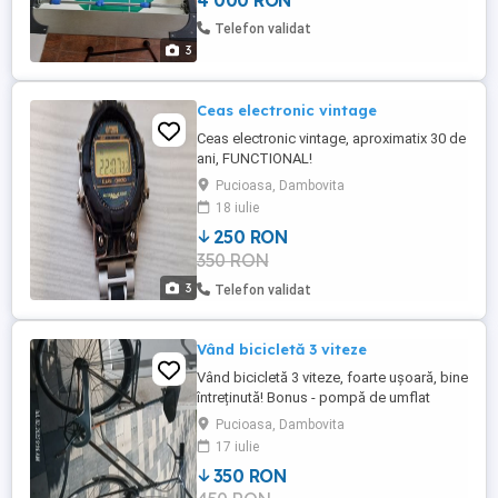
4 000 RON
Telefon validat
3
Ceas electronic vintage
Ceas electronic vintage, aproximatix 30 de
ani, FUNCTIONAL!
Pucioasa, Dambovita
18 iulie
250 RON
350 RON
3
Telefon validat
Vând bicicletă 3 viteze
Vând bicicletă 3 viteze, foarte ușoară, bine
întreținută! Bonus - pompă de umflat
roțile!
Pucioasa, Dambovita
17 iulie
350 RON