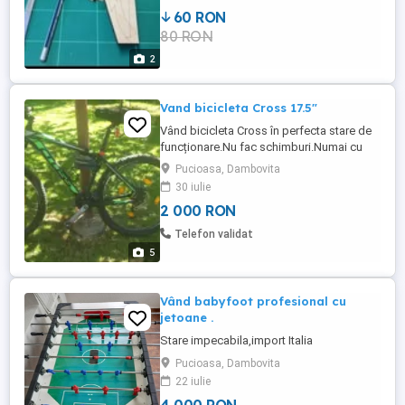
60 RON
80 RON
2
Vand bicicleta Cross 17.5"
Vând bicicleta Cross în perfecta stare de
funcționare.Nu fac schimburi.Numai cu
ridicare personala.
Pucioasa, Dambovita
30 iulie
2 000 RON
Telefon validat
5
Vând babyfoot profesional cu
jetoane .
Stare impecabila,import Italia
Pucioasa, Dambovita
22 iulie