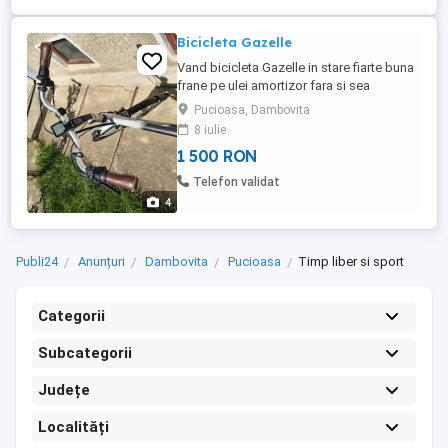
Bicicleta Gazelle
Vand bicicleta Gazelle in stare fiarte buna
frane pe ulei amortizor fara si sea
schimbator butuc dinam in butuc bicicleta
Pucioasa, Dambovita
este eléctrica decesita incarcaror original l
8 iulie
am stricat, cine este interesat o ooate
1 500 RON
cauta pe net cat costa
Telefon validat
4
Publi24
Anunțuri
Dambovita
Pucioasa
Timp liber si sport
Categorii
Subcategorii
Județe
Localități