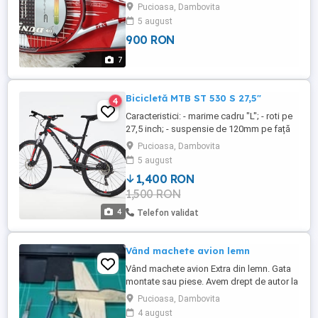
Pucioasa, Dambovita
5 august
900 RON
7
Bicicletă MTB ST 530 S 27,5"
4
Caracteristici: - marime cadru "L"; - roti pe
27,5 inch; - suspensie de 120mm pe față
și pe spate; - 1 foaie și 9 pinioane; - frâne
Pucioasa, Dambovita
hidraulice; - cumparata de la Decathlon; -
5 august
arata foarte bine si functioneaza perfect!
1,400 RON
1,500 RON
4
Telefon validat
Vând machete avion lemn
Vând machete avion Extra din lemn. Gata
montate sau piese. Avem drept de autor la
OSIM. Trimit prin curier. Preț 60 lei bucata
Pucioasa, Dambovita
4 august