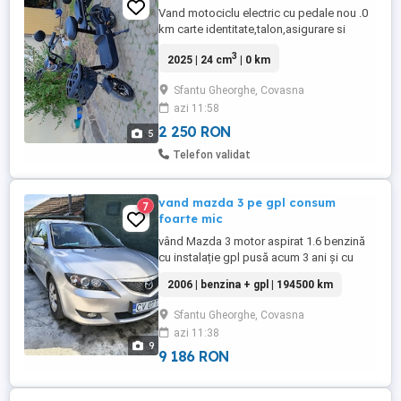
Vand motociclu electric cu pedale nou .0
km carte identitate,talon,asigurare si
garantie inclus din motive obiective.
3
2025 | 24 cm
| 0 km
Inmatriculata,se poate circula pe drumurile
publice. Se conduce fara permis.
Sfantu Gheorghe, Covasna
azi 11:58
2 250 RON
5
Telefon validat
vand mazda 3 pe gpl consum
7
foarte mic
vând Mazda 3 motor aspirat 1.6 benzină
cu instalație gpl pusă acum 3 ani și cu
194.000 km și abia 20.000 km făcuți pe
2006 | benzina + gpl | 194500 km
gaz, cu cauciucuri noi Hankook all
season, in perfecta stare mecanica, - AC, -
Sfantu Gheorghe, Covasna
carpley, android auto -senzori spate, -
azi 11:38
camera spate -faruri lupa -oglizi electrice
9
cu dezaburire - revizii ...
9 186 RON