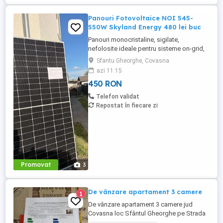
Panouri Fotovoltaice NOI 545-
550W Skyland Energy 480 lei buc
Panouri monocristaline, sigilate,
nefolosite ideale pentru sisteme on-grid,
off-grid sau hibride (case, ferme, hale,
Sfantu Gheorghe, Covasna
pompe de căldură). Putere: 545-550W |
azi 11:15
Eficiență 21% | Tehnologie half-cell
450 RON
Garanție producător: 10 ani produs 25 ani
performanță Compatibile cu Huawei,
Telefon validat
Growatt, Deye, GoodWe, ...
Repostat în fiecare zi
Promovat
3
De vânzare apartament 3 camere
1
De vânzare apartament 3 camere jud
Covasna loc Sfântul Gheorghe pe Strada
Lalelei intr o zona liniștită in apropiere