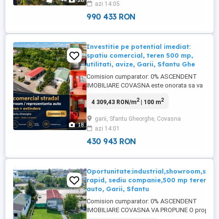
20
azi 14:05
certificat energetic A+, unde confortul,
tehnologia si eficienta energetica ...
990 433 RON
Investitie pe potential imediat:
spatiu comercial, teren 500 mp,
utilitati, avize, Garii, Sfantu Ghe
Comision cumparator: 0% ASCENDENT
IMOBILIARE COVASNA este onorata sa va
propuna spre vanare o proprietate
2
2
4 309,43 RON/m
| 100 m
apreciabila, pregatita sa devina noul reper
al afacerii dumneavoastra! O locatie
garii, Sfantu Gheorghe, Covasna
excelenta poate face diferenta dintre o
18
azi 14:01
afacere obisnuita si una de succes. In
cartierul Garii din Sfantu Gheorghe ...
430 943 RON
Oportunitate:industrial,showroom,serv
rapid, sediu companie,500 mp teren,va
auto, Garii, Sfantu
Comision cumparator: 0% ASCENDENT
IMOBILIARE COVASNA VA PROPUNE O propriet
rara, pregatita sa devina noul reper al afacerii