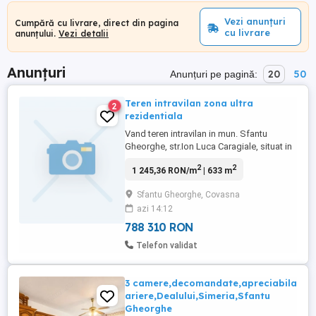
Vezi anunțuri
Cumpără cu livrare, direct din pagina
cu livrare
anunțului.
Vezi detalii
Anunțuri
20
50
Anunțuri pe pagină:
Teren intravilan zona ultra
2
rezidentiala
Vand teren intravilan in mun. Sfantu
Gheorghe, str.Ion Luca Caragiale, situat in
zona rezidentiala a orasului cu o
2
2
1 245,36 RON/m
| 633 m
panorama si o priveliste de vis.Terenul are
o suprafata de 633 mp usor inclinata si cu
Sfantu Gheorghe, Covasna
un front stradal de 17.7 m. Acest teren
azi 14:12
este ideal pentru cei cu gusturi
rafinate.Pretul afisat este ...
788 310 RON
Telefon validat
3 camere,decomandate,apreciabila
ariere,Dealului,Simeria,Sfantu
Gheorghe