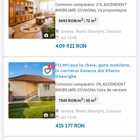
Comision cumparator: 0 % ASCENDENT
IMOBILIARE COVASNA, Va propunespre
vanzare un apartament cu 3 camere, situat
2
2
5693 RON/m
| 72 m
pe strada Dealului, intr-o zona linistita,
ideala pentru familii sau pentru cei care isi
simeria, Sfantu Gheorghe, Covasna
doresc confort si relaxare. Va invitam sa
19
azi 14:08
experimentati o vizionare initiala, din
locatia unde ...
409 921 RON
FILM!Casa la cheie, gata mobilata,
1
in cartierul Simeria din Sfantu
Gheorghe
Comision cumparator: 0% ASCENDENT
IMOBILIARE COVASNA Casa de vanzare
Simeria ndash; Sfantu Gheorghe Situata
2
2
7549 RON/m
| 55 m
intr-o zona rezidentiala linistita de case, in
cartierul Simeria, aceasta proprietate
simeria, Sfantu Gheorghe, Covasna
ofera un cadru practic si echilibrat pentru
18
azi 14:08
locuire. Va invitam sa experimentati o
vizionare initiala, din ...
415 177 RON