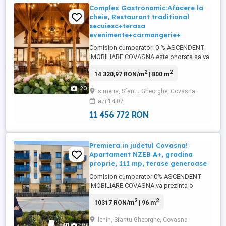
Complex Gastronomic:Afacere la
cheie, Restaurant traditional
secuiesc+terasa
evenimente+carmangerie+
Comision cumparator: 0 % ASCENDENT
IMOBILIARE COVASNA este onorata sa va
prezinte spre vanzare Complex
2
2
14 320,97 RON/m
| 800 m
Gastronomic Premium situat intr-un cadru
idilic, inconjurat de castani seculari, care
20
simeria, Sfantu Gheorghe, Covasna
creeaza o atmosfera unica de poveste, in
azi 14:07
aria centrala a orasului Sfantu Gheorghe.
O prima sectiune este materializata ...
11 456 772 RON
Premiera in judetul Covasna!
Apartament NZEB A+, gradina
proprie, 111 mp, terase generoase
Comision cumparator 0% ASCENDENT
IMOBILIARE COVASNA va prezinta o
oportunitate exclusiva de a locui in primul
2
2
10317 RON/m
| 96 m
cartier rezidential din Sfantu Gheorghe,
judetul Covasna, construit la standard
lenin, Sfantu Gheorghe, Covasna
NZEB (Nearly Zero Energy Building), cu