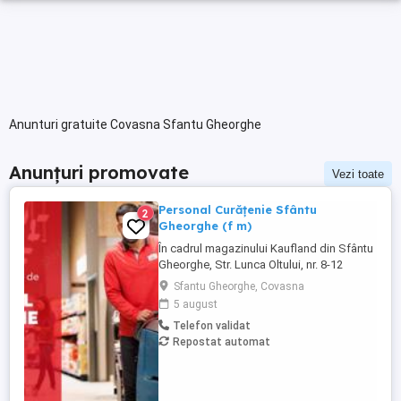
Anunturi gratuite Covasna Sfantu Gheorghe
Anunțuri promovate
Vezi toate
Personal Curățenie Sfântu
2
Gheorghe (f m)
În cadrul magazinului Kaufland din Sfântu
Gheorghe, Str. Lunca Oltului, nr. 8-12
Pentru detalii sau pentru a aplica, sună la
Sfantu Gheorghe, Covasna
021 91 32 sau depune-ți CV-ul online pe
5 august
cariere.kaufland.ro Beneficiile tale Salariu
Telefon validat
de 4700 lei brut (pentru un program de
Repostat automat
lucru de 8 ore pe zi) și bonuri de masă
Contract ...