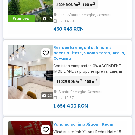
2
2
4309 RON/m
| 100 m
dumneavoastra! O locatie excelenta poate face
diferenta dintre o afacere obisnuita si una de
garii, Sfantu Gheorghe, Covasna
succes. In cartierul Garii din Sfantu Gheorghe v
Promovat
17
azi 14:00
prezentam o proprietate versatila, ...
430 943 RON
Rezidenta eleganta, liniste si
accesibilitate, 946mp teren, Arcus,
Covasna
Comision cumparator: 0% ASCENDENT
IMOBILIARE va propune spre vanzare, in
EXCLUSIVITATE, o proprietate de
2
2
11029 RON/m
| 150 m
exceptie, finalizata in anul 2025, situata in
cartierul Kossuth, intre Sfantu Gheorghe si
Sfantu Gheorghe, Covasna
Arcus, intr-o zona apreciata pentru liniste,
20
azi 13:57
intimitate si accesibilitate. Va invitam sa
descoperiti aceasta ...
1 654 400 RON
Vând nu schimb Xiaomi Redmi
Vând nu schimb Xiaomi Redmi Note 15