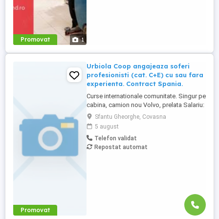
Promovat
1
Urbiola Coop angajeaza soferi
profesionisti (cat. C+E) cu sau fara
experienta. Contract Spania.
Curse internationale comunitate. Singur pe
cabina, camion nou Volvo, prelata Salariu:
2700 luna net 12.000 km (garantat) Prima
Sfantu Gheorghe, Covasna
0,06 camion km extra peste 12000 km; +
5 august
100 prima la angajare pt. ADR; + 300 prima
Telefon validat
pentru 6 luni lucrate; + 300 prima pentru 9
Repostat automat
luni lucrate; + 300 prima pentru 12 luni
lucrate. Cazare, ...
Promovat