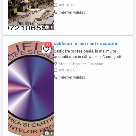
inscriere tel
azi 10:31
Telefon validat
1
calificari in mai multe ocupatii
22
Calificare profesională, în mai multe
ocupaţii doar în câteva zile, Cunoaşteţi
meserie dar nu aveţi diplomă de
Sfantu Gheorghe, Covasna
calificare? Vreţi să aveţi şanse mai mari în
azi 10:31
găsirea unui loc de muncă? Doriţi să vă
Telefon validat
calificaţi sau să vă recalificaţi în diverse
domenii de muncă? Acum se poate!!!
Indiferent ...
1