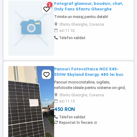
Fotograf glamour, boudoir, chat,
2
Only Fans Sfantu Gheorghe
Trimite un mesaj pentru detalii!
Sfantu Gheorghe, Covasna
azi 11:32
Telefon validat
Panouri Fotovoltaice NOI 545-
550W Skyland Energy 480 lei buc
Panouri monocristaline, sigilate,
nefolosite ideale pentru sisteme on-grid,
off-grid sau hibride (case, ferme, hale,
Sfantu Gheorghe, Covasna
pompe de căldură). Putere: 545-550W |
azi 11:15
Eficiență 21% | Tehnologie half-cell
450 RON
Garanție producător: 10 ani produs 25 ani
performanță Compatibile cu Huawei,
Telefon validat
Growatt, Deye, GoodWe, ...
Repostat în fiecare zi