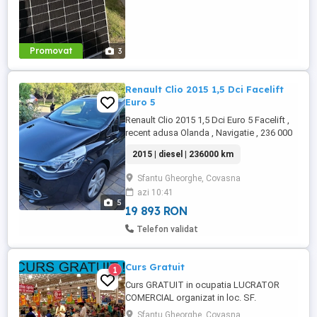
Promovat
3
Renault Clio 2015 1,5 Dci Facelift
Euro 5
Renault Clio 2015 1,5 Dci Euro 5 Facelift ,
recent adusa Olanda , Navigatie , 236 000
km , full electric , aer conditionat
2015 | diesel | 236000 km
functionabil , proiectoare ceata ,
computer bord , pilot automat , etc .
Sfantu Gheorghe, Covasna
azi 10:41
5
19 893 RON
Telefon validat
Curs Gratuit
1
Curs GRATUIT in ocupatia LUCRATOR
COMERCIAL organizat in loc. SF.
Gheorghe, jud. Covasna. Pentru detalii si
Sfantu Gheorghe, Covasna