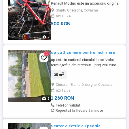
Renault Modus este un accesoriu original
conceput special pentru montarea pe
Sfantu Gheorghe, Covasna
partea din spate a acestui model, nefiind
azi 13:24
compatibil universal cu alte autovehicule,
500 RON
acesta permite transportul a 2 biciclete și
se atașază direct pe elementele de fixare
dedicate de pe ...
2
ap cu 2 camere pentru inchiriere
1
ap este in cartierul ciucului, bloc izolat
termic,ieftin de intretinut ...preț 250 euro
2
35 m
Ciucului, Sfantu Gheorghe, Covasna
azi 12:09
1 260 RON
5
Telefon validat
Repostat la fiecare 5 minute
Scuter electric cu pedale