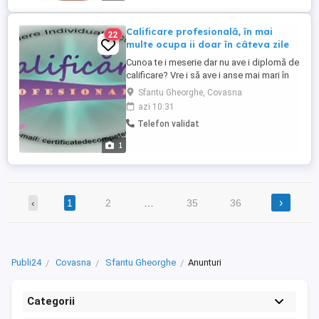
Calificare profesională, în mai
22
multe ocupa ii doar în câteva zile
Cunoa te i meserie dar nu ave i diplomă de
calificare? Vre i să ave i anse mai mari în
găsirea unui loc de muncă? Dori i să vă
Sfantu Gheorghe, Covasna
califica i sau să vă recalifica i în diverse
azi 10:31
domenii de muncă? Acum se poate!!!
Telefon validat
Indiferent de pregătire sau coala
absolvită, în baza cuno tin elor teoretice i
1
practice dobândite ...
›
‹
1
2
…
35
36
Publi24
Covasna
Sfantu Gheorghe
Anunturi
Categorii