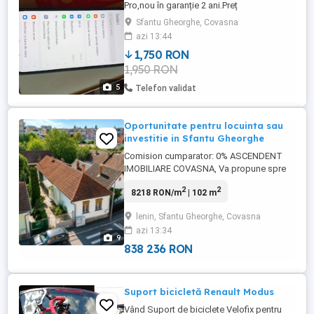
Pro,nou în garanție 2 ani.Preț
negociabil.Trimit și în țară costurile
Sfantu Gheorghe, Covasna
transportului de către cumpărător.Cameră
azi 13:44
200 mp., memorie internă 256 GB.
1,750 RON
1,950 RON
5
Telefon validat
Oportunitate pentru locuinta sau
investitie in Sfantu Gheorghe
Comision cumparator: 0% ASCENDENT
IMOBILIARE COVASNA, Va propune spre
vanzare o casa de locuit situata in Sfantu
2
2
8218 RON/m
| 102 m
Gheorghe, o proprietate cu potential,
ideala atat pentru amenajarea unei
lenin, Sfantu Gheorghe, Covasna
locuinte confortabile, cat si ca investitie
azi 13:34
pe termen lung. Imobilul este compus din
9
3 camere, bucatarie si baie, ...
838 236 RON
Suport bicicletă Renault Modus
Vând Suport de biciclete Velofix pentru