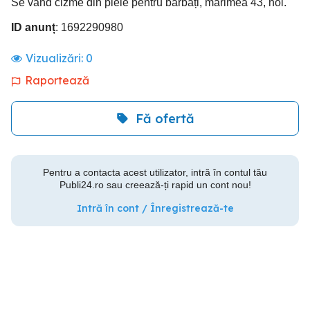
Se vând cizme din piele pentru bărbați, mărimea 43, noi.
ID anunț
: 1692290980
Vizualizări:
0
Raportează
Fă ofertă
Pentru a contacta acest utilizator, intră în contul tău
Publi24.ro sau creează-ți rapid un cont nou!
Intră în cont / Înregistrează-te