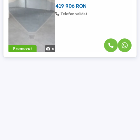
drumul spre ...
419 906 RON
Telefon validat
Promovat
6