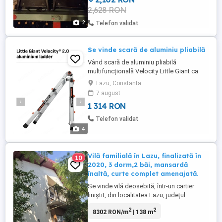
2,628 RON
2
Telefon validat
Se vinde scară de aluminiu pliabilă
Vând scară de aluminiu pliabilă
multifuncțională Velocity Little Giant ca
nouă,desigilată recent folosită doar de
Lazu, Constanta
câteva ori în curte,mai bine spus doar
7 august
testată puțin.
1 314 RON
Telefon validat
4
Vilă familială în Lazu, finalizată în
10
2020, 3 dorm,2 băi, mansardă
înaltă, curte complet amenajată.
Se vinde vilă deosebită, într-un cartier
liniștit, din localitatea Lazu, județul
Constanța! Proprietatea construită pentru
2
2
8302 RON/m
| 138 m
uz personal, se vinde, fiind ideală atât
pentru o familie, cât și ca locuință de