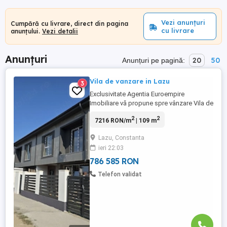
Vezi anunțuri
Cumpără cu livrare, direct din pagina
cu livrare
anunțului.
Vezi detalii
Anunțuri
20
50
Anunțuri pe pagină:
Vila de vanzare in Lazu
3
Exclusivitate Agentia Euroempire
Imobiliare vă propune spre vânzare Vila de
P+1 in localitatea Lazu ,Imobil de tip
2
2
7216 RON/m
| 109 m
duplex compus din doua unitati collective,
amplasat într-o zonă aflată în plină
Lazu, Constanta
dezvoltare, cu acces rapid și facil la
ieri 22:03
drumul național și autostradă ,avand o
suprafata de teren de 210 mp, ...
786 585 RON
Telefon validat