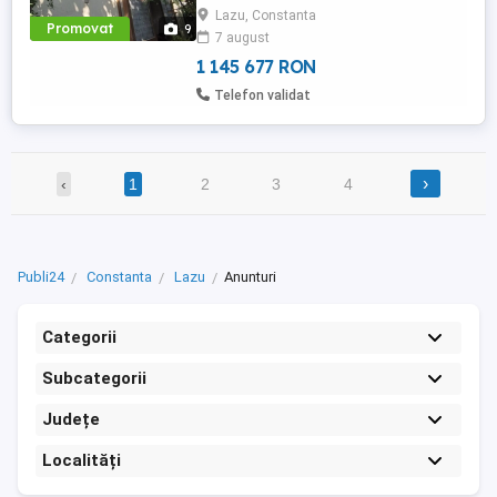
Lazu, Constanta
vacanță, în sezon estival. Este amplasată
Promovat
9
7 august
într-o zonă liniștită, cu acces facil la
"Autostrada ...
1 145 677 RON
Telefon validat
›
‹
1
2
3
4
Publi24
Constanta
Lazu
Anunturi
Categorii
Subcategorii
Județe
Localități