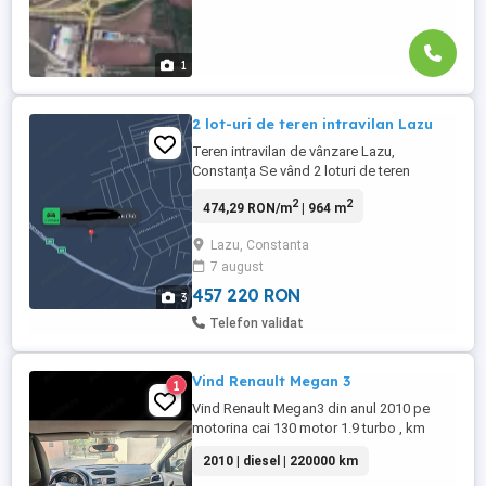
1
2 lot-uri de teren intravilan Lazu
Teren intravilan de vânzare Lazu,
Constanța Se vând 2 loturi de teren
intravilan, alăturate, situate într-o zonă
2
2
474,29 RON/m
| 964 m
bună din Lazu, Constanța. Suprafață: 482
mp lot Front stradal: 16 ml lot Utilități: în
Lazu, Constanta
zonă Acces: direct din drum Toate actele
7 august
sunt la zi Terenurile sunt ideale pentru
construcția ...
457 220 RON
3
Telefon validat
Vind Renault Megan 3
1
Vind Renault Megan3 din anul 2010 pe
motorina cai 130 motor 1.9 turbo , km
bord 220000 euro 4 schimbate recent ulei
2010 | diesel | 220000 km
filtre motorina și polen ,cauciucuri vara +