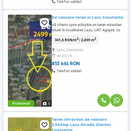
Telefon validat
De vanzare teren in Lazu Constanta
Vă oferim spre achizitie un teren intravilan
situat în localitatea Lazu, UAT Agigea, cu
suprafața de 2.499 mp, amplasat de-a
2
2
341,6 RON/m
| 2,499 m
lungul drumului Lazu – Constanța, pe
partea dreaptă a sensului de mers către
Lazu, Constanta
Constanța. Terenul este neîmprejmuit, cu
ieri 02:14
acces din drum secundar, având o
poziționare liniară ...
853 661 RON
Telefon validat
Promovat
5
Teren intravilan de vanzare
2.500mp Lazu Strada Olarilor
Constanta