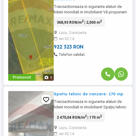
Tranzactioneaza in siguranta alaturi de
liderii mondiali in imobiliare! Vă propunem
spre vânzare un teren intravilan in
2
2
368,93 RON/m
| 2,500 m
suprafata de 2500 mp, cu front stradal de
25.5 m, situat in localitatea Lazu. Terenul
Lazu, Constanta
este in intravilanul localitatii Lazu si este
ieri 02:14
partial imprejmuit. Utilitatile sunt in
imediata ...
922 323 RON
Telefon validat
Promovat
5
Spatiu tehnic de vanzare- 170 mp
Tranzactioneaza in siguranta alaturi de
liderii mondiali in imobiliare! Spațiu tehnic
de vânzare – 170 mp, acces exterior. Se
2
2
2 470,04 RON/m
| 170 m
oferă spre vânzare spațiu tehnic situat la
subsolul unui bloc, cu iluminare naturala
Lazu, Constanta
,cu suprafață de 170 mp și înălțime de 3
ieri 02:14
m, amplasat pe Șoseaua Constanței, pe