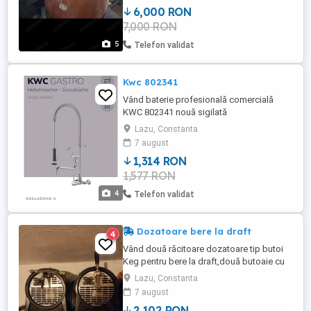
trusă completă plus alte accesorii adică
6,000 RON
încă o trusă incompletă plus rastel din
7,000 RON
tablă închis pe rotile pentru deplasări cu
incuietoare broască ...
5
Telefon validat
Kwc 802341
Vând baterie profesională comercială
KWC 802341 nouă sigilată
Lazu, Constanta
7 august
1,314 RON
1,577 RON
4
Telefon validat
Dozatoare bere la draft
4
Vând două răcitoare dozatoare tip butoi
Keg pentru bere la draft,două butoaie cu
toate accesoriile de montare plus rezerve
Lazu, Constanta
la preț foarte convenabil, 600 euro bucata
7 august
negociabil
2,102 RON