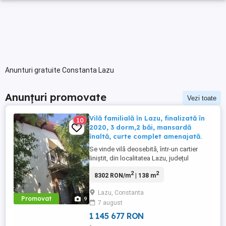
Anunturi gratuite Constanta Lazu
Anunțuri promovate
Vezi toate
Vilă familială în Lazu, finalizată în
10
2020, 3 dorm,2 băi, mansardă
înaltă, curte complet amenajată.
Se vinde vilă deosebită, într-un cartier
liniștit, din localitatea Lazu, județul
Constanța! Proprietatea construită pentru
2
2
8302 RON/m
| 138 m
uz personal, se vinde, fiind ideală atât
pentru o familie, cât și ca locuință de
Lazu, Constanta
vacanță, în sezon estival. Este amplasată
Promovat
9
7 august
într-o zonă liniștită, cu acces facil la
"Autostrada ...
1 145 677 RON