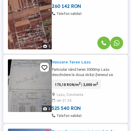
fiind situat ...
260 142 RON
Telefon validat
1
Vanzare Teren Lazu
Particular vând teren 3000mp Lazu
deschidere la doua străzi (terenul se
poate lotiza ,PUZ existent), Pe teren se
2
2
175,18 RON/m
| 3,000 m
mai afla o casa demolabila. tel
Lazu, Constanta
ieri 21:34
525 540 RON
2
Telefon validat