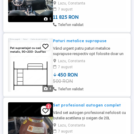
iarna ,aer conditionat
Lazu, Constanta
7 august
11 825 RON
5
Telefon validat
Paturi metalice suprapuse
Vând urgent patru paturi metalice
suprapuse respectiv opt folosite doar un
sezon,șase luni,paturile arată ca noi nu au
Lazu, Constanta
defecțiuni, zgârieturi sau lipsă
7 august
componente,le vând pentru că nu am loc
450 RON
de depozitare,
500 RON
4
Telefon validat
Set profesional autogen complet
2
Vând set autogen profesional nefolosit cu
butelie acetilena și oxigen de 20L
încărcate full,șlaufuri noi nouțe dotate cu
Lazu, Constanta
supape de siguranță one way valve și
7 august