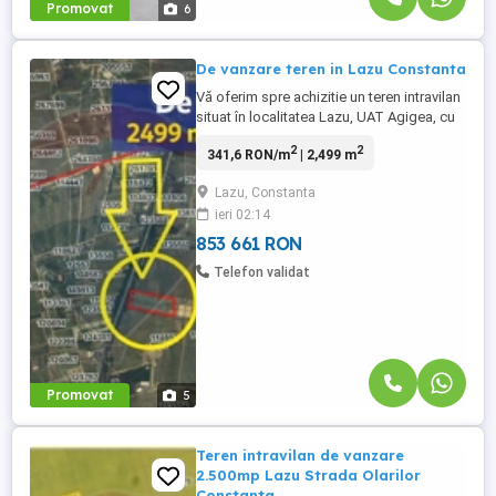
Promovat
6
De vanzare teren in Lazu Constanta
Vă oferim spre achizitie un teren intravilan
situat în localitatea Lazu, UAT Agigea, cu
suprafața de 2.499 mp, amplasat de-a
2
2
341,6 RON/m
| 2,499 m
lungul drumului Lazu – Constanța, pe
partea dreaptă a sensului de mers către
Lazu, Constanta
Constanța. Terenul este neîmprejmuit, cu
ieri 02:14
acces din drum secundar, având o
poziționare liniară ...
853 661 RON
Telefon validat
Promovat
5
Teren intravilan de vanzare
2.500mp Lazu Strada Olarilor
Constanta