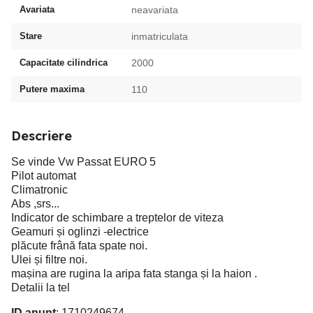
Avariata
neavariata
Stare
inmatriculata
Capacitate cilindrica
2000
Putere maxima
110
Descriere
Se vinde Vw Passat EURO 5
Pilot automat
Climatronic
Abs ,srs...
Indicator de schimbare a treptelor de viteza
Geamuri și oglinzi -electrice
plăcute frână fata spate noi.
Ulei și filtre noi.
mașina are rugina la aripa fata stanga și la haion .
Detalii la tel
ID anunț
: 1710249674