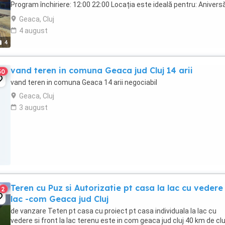
Program închiriere: 12:00 22:00 Locația este ideală pentru: Aniversă
Zile de naștere ...
Geaca, Cluj
4 august
4
vand teren in comuna Geaca jud Cluj 14 arii
30
vand teren in comuna Geaca 14 arii negociabil
Geaca, Cluj
3 august
Teren cu Puz si Autorizatie pt casa la lac cu vedere 
2
lac -com Geaca jud Cluj
de vanzare Teten pt casa cu proiect pt casa individuala la lac cu
vedere si front la lac terenu este in com geaca jud cluj 40 km de clu