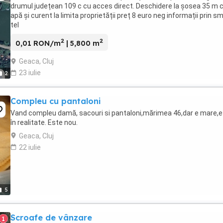
drumul județean 109 c cu acces direct. Deschidere la șosea 35 m 
apă și curent la limita proprietății preț 8 euro neg informații prin sm
tel
2
2
0,01 RON/m
| 5,800 m
Geaca, Cluj
23 iulie
2
Compleu cu pantaloni
Vand compleu damă, sacouri si pantaloni,mărimea 46,dar e mare,e
în realitate. Este nou.
Geaca, Cluj
22 iulie
5
Scroafe de vânzare
1