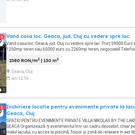
Vand casa loc. Geaca, jud. Cluj cu vedere spre lac.
9
Vand casa loc. Geaca, jud. Cluj cu vedere spre lac. Preț 59000 Euro 
1250mp teren sau 65000 euro cu 2260mp teren, negociabil Telefo
2
2
2380 RON/m
| 130 m
Geaca, Cluj
ieri 12:16
1
Inchiriere locatie pentru evenimente private la lacu
2
Geaca, Cluj
SPAȚIU PENTRU EVENIMENTE PRIVATE VILLA NIKOLAS BY THE LAKE
GEACA Organizează-ți evenimentul într-un cadru deosebit, chiar p
malul lacului, cu acces la piscină, foișor și zonă de relaxare în aer lib