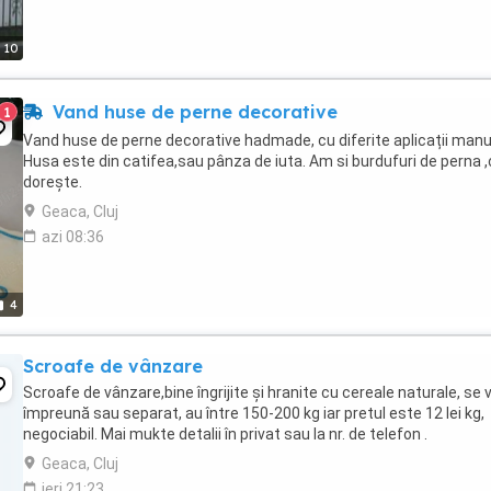
10
Vand huse de perne decorative
1
Vand huse de perne decorative hadmade, cu diferite aplicații manu
Husa este din catifea,sau pânza de iuta. Am si burdufuri de perna ,
dorește.
Geaca, Cluj
azi 08:36
4
Scroafe de vânzare
Scroafe de vânzare,bine îngrijite și hranite cu cereale naturale, se
împreună sau separat, au între 150-200 kg iar pretul este 12 lei kg,
negociabil. Mai mukte detalii în privat sau la nr. de telefon .
Geaca, Cluj
ieri 21:23