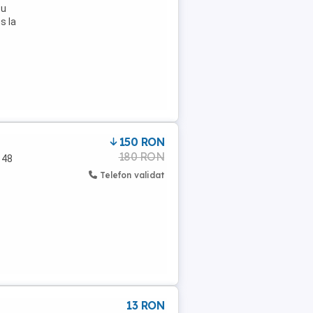
cu
s la
150 RON
180 RON
 48
Telefon validat
13 RON