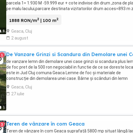
parcela 1= 1.930 M -59.999 eur + cote indivise din drum ,zona de pl
pe malu lacului,parcare destinata vizitatorilor drum acces=893 m 
de plaja ...
2
2
1888 RON/m
| 100 m
Geaca, Cluj
8
2 august
De Vanzare Grinzi si Scandura din Demolare unei C
1
de vanzare lemn din demolare unei case grinzi si scandura plus le
de foc pret de la 500 ron negociabil in functie de ce se doreste loca
este in Jud Cluj comuna Geaca Lemne de foc și materiale de
construcție din demolarea unei case. Bârne și scânduri din lemn
reciclat, ideale pentru proiecte ...
Geaca, Cluj
27 iulie
1
Teren de vânzare în com Geaca
3
Teren de vânzare în com Geaca suprafață 5800 mp situat lângă lac