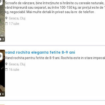
Scroafe de vânzare, bine întreținute si hrănite cu cereale naturale,
vând împreună sau separat, au între 100-150 kg, iar prețul este de 1
kg, negociabil. Mai multe detalii în privat sau la nr. de telefon .
Geaca, Cluj
17 iulie
3
vand rochita eleganta fetite 8-9 ani
Vand rochita pentru fetite de 8-9 ani. Rochita este in stare impecab
Geaca, Cluj
16 iulie
4