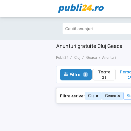
publi
24
.ro
Toate
Perso
Filtre
2
21
19
Anunturi gratuite Cluj Geaca
Publi24
Cluj
Geaca
Anunturi
Toate
Pers
Filtre
2
21
1
Filtre active:
Cluj
Geaca
Șt