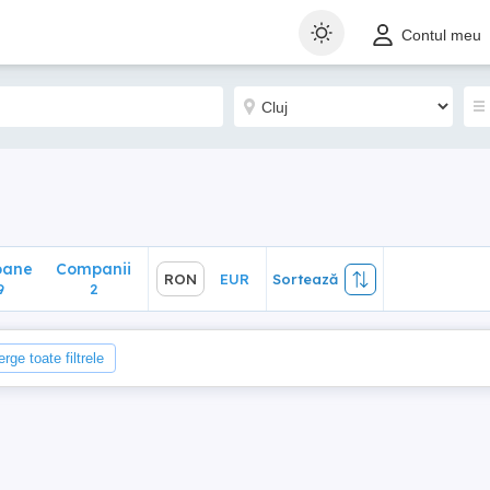
ane
Companii
RON
EUR
Sortează
Contul meu
2
oane
Companii
RON
EUR
Sortează
9
2
erge toate filtrele