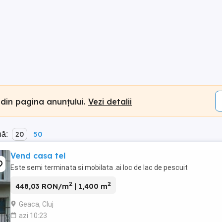
 din pagina anunțului.
Vezi detalii
nă:
20
50
Vend casa tel
Este semi terminata si mobilata .ai loc de lac de pescuit
2
2
448,03 RON/m
| 1,400 m
Geaca, Cluj
azi 10:23