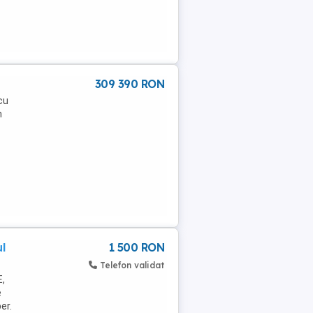
309 390 RON
cu
n
l
1 500 RON
Telefon validat
,
e
er.