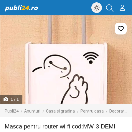
publi
24
.ro
1
/ 1
Publi24
Anunțuri
Casa si gradina
Pentru casa
Decoratiuni interioare
Masca pentru router wi-fi cod:MW-3 DEMI