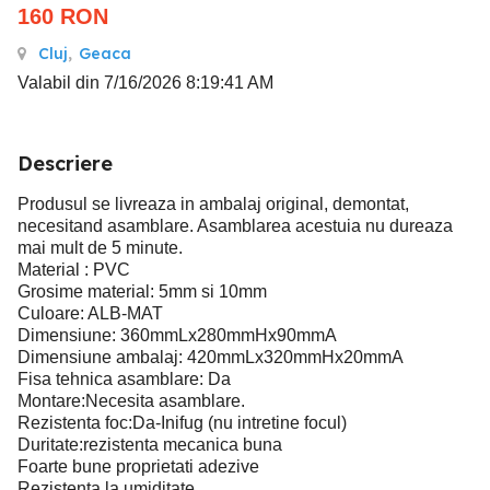
160
RON
Cluj
,
Geaca
Valabil din 7/16/2026 8:19:41 AM
Descriere
Produsul se livreaza in ambalaj original, demontat,
necesitand asamblare. Asamblarea acestuia nu dureaza
mai mult de 5 minute.
Material : PVC
Grosime material: 5mm si 10mm
Culoare: ALB-MAT
Dimensiune: 360mmLx280mmHx90mmA
Dimensiune ambalaj: 420mmLx320mmHx20mmA
Fisa tehnica asamblare: Da
Montare:Necesita asamblare.
Rezistenta foc:Da-Inifug (nu intretine focul)
Duritate:rezistenta mecanica buna
Foarte bune proprietati adezive
Rezistenta la umiditate