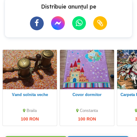
Distribuie anunțul pe
Vand solnita veche
Covor dormitor
Carpeta
Braila
Constanta
100 RON
100 RON