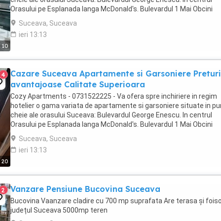
Orasului pe Esplanada langa McDonald's. Bulevardul 1 Mai Obcini
Zamca Burdujeni Ipotesti Pentru ...
Suceava, Suceava
ieri 13:13
10
Cazare Suceava Apartamente si Garsoniere Preturi
4
avantajoase Calitate Superioara
Cozy Apartments - 0731522225 - Va ofera spre inchiriere in regim
hotelier o gama variata de apartamente si garsoniere situate in p
cheie ale orasului Suceava: Bulevardul George Enescu. In centrul
Orasului pe Esplanada langa McDonald's. Bulevardul 1 Mai Obcini
Zamca Burdujeni Ipotesti Pentru ...
Suceava, Suceava
ieri 13:13
20
Vanzare Pensiune Bucovina Suceava
2
Bucovina Vaanzare cladire cu 700 mp suprafata Are terasa și foiso
județul Suceava 5000mp teren