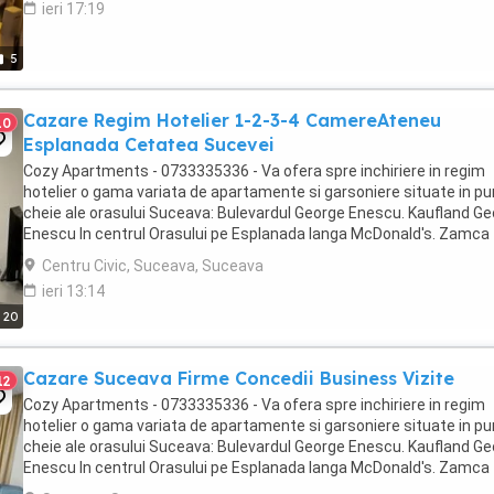
ieri 17:19
5
Cazare Regim Hotelier 1-2-3-4 CamereAteneu
10
Esplanada Cetatea Sucevei
Cozy Apartments - 0733335336 - Va ofera spre inchiriere in regim
hotelier o gama variata de apartamente si garsoniere situate in p
cheie ale orasului Suceava: Bulevardul George Enescu. Kaufland G
Enescu In centrul Orasului pe Esplanada langa McDonald's. Zamca
Bulevardul 1 Mai Obcini Bulevardul ...
Centru Civic, Suceava, Suceava
ieri 13:14
20
Cazare Suceava Firme Concedii Business Vizite
12
Cozy Apartments - 0733335336 - Va ofera spre inchiriere in regim
hotelier o gama variata de apartamente si garsoniere situate in p
cheie ale orasului Suceava: Bulevardul George Enescu. Kaufland G
Enescu In centrul Orasului pe Esplanada langa McDonald's. Zamca
Bulevardul 1 Mai Obcini Bulevardul ...