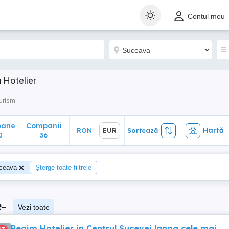
ane
Companii
Hartă
RON
EUR
Sortează
Contul meu
36
 Hotelier
urism
oane
Companii
Hartă
RON
EUR
Sortează
0
36
ceava
Șterge toate filtrele
e
–
Vezi toate
Regim Hotelier in Centrul Sucevei langa cele mai