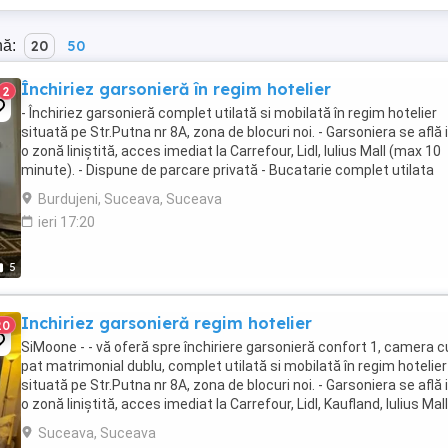
nă:
20
50
Închiriez garsonieră în regim hotelier
2
- Închiriez garsonieră complet utilată si mobilată în regim hotelier
situată pe Str.Putna nr 8A, zona de blocuri noi. - Garsoniera se află i
o zonă liniștită, acces imediat la Carrefour, Lidl, Iulius Mall (max 10
minute). - Dispune de parcare privată - Bucatarie complet utilata
(veselă, aragaz electric, ...
Burdujeni, Suceava, Suceava
ieri 17:20
5
Inchiriez garsonieră regim hotelier
20
SiMoone - - vă oferă spre închiriere garsonieră confort 1, camera c
pat matrimonial dublu, complet utilată si mobilată în regim hotelier
situată pe Str.Putna nr 8A, zona de blocuri noi. - Garsoniera se află i
o zonă liniștită, acces imediat la Carrefour, Lidl, Kaufland, Iulius Mall
bazar ...
Suceava, Suceava