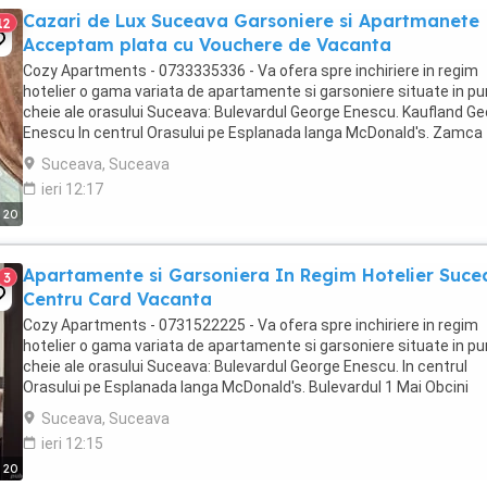
Cazari de Lux Suceava Garsoniere si Apartmanete
12
Acceptam plata cu Vouchere de Vacanta
Cozy Apartments - 0733335336 - Va ofera spre inchiriere in regim
hotelier o gama variata de apartamente si garsoniere situate in p
cheie ale orasului Suceava: Bulevardul George Enescu. Kaufland G
Enescu In centrul Orasului pe Esplanada langa McDonald's. Zamca
Bulevardul 1 Mai Obcini Bulevardul ...
Suceava, Suceava
ieri 12:17
20
Apartamente si Garsoniera In Regim Hotelier Suc
3
Centru Card Vacanta
Cozy Apartments - 0731522225 - Va ofera spre inchiriere in regim
hotelier o gama variata de apartamente si garsoniere situate in p
cheie ale orasului Suceava: Bulevardul George Enescu. In centrul
Orasului pe Esplanada langa McDonald's. Bulevardul 1 Mai Obcini
Zamca Burdujeni Ipotesti Pentru ...
Suceava, Suceava
ieri 12:15
20