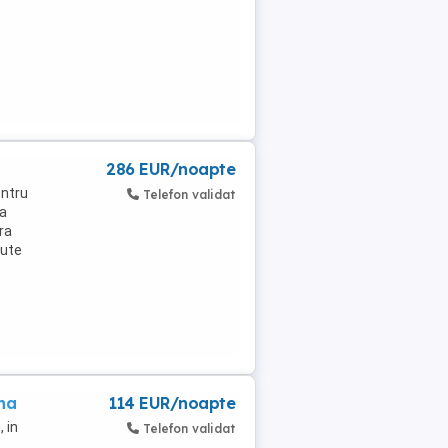
286 EUR/noapte
entru
Telefon validat
na
ra
sute
na
114 EUR/noapte
 in
Telefon validat