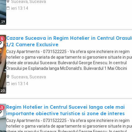
Suceava, Suceava
ieri 13:14
19
Cazare Suceava in Regim Hotelier in Centrul Orasul
5
1/2 Camere Exclusive
Cozy Apartments - 0731522225 - Va ofera spre inchiriere in regim
hotelier o gama variata de apartamente si garsoniere situate in p
cheie ale orasului Suceava: Bulevardul George Enescu. In centrul
Orasului pe Esplanada langa McDonald's. Bulevardul 1 Mai Obcini
Zamca Burdujeni Ipotesti Pentru ...
Suceava, Suceava
ieri 13:14
20
Regim Hotelier in Centrul Sucevei langa cele mai
13
importante obiective turistice si zone de interes
Cozy Apartments - 0731522225 - Va ofera spre inchiriere in regim
hotelier o gama variata de apartamente si garsoniere situate in p
cheie ale orasului Suceava: Bulevardul George Enescu. In centrul