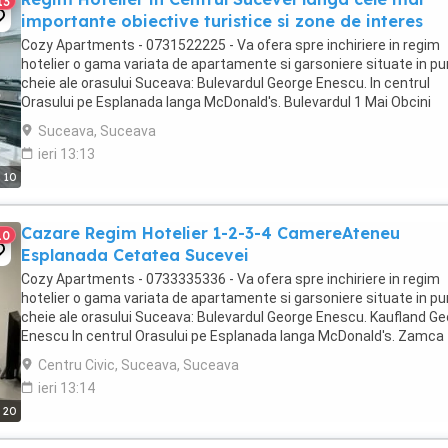
13
importante obiective turistice si zone de interes
Cozy Apartments - 0731522225 - Va ofera spre inchiriere in regim
hotelier o gama variata de apartamente si garsoniere situate in p
cheie ale orasului Suceava: Bulevardul George Enescu. In centrul
Orasului pe Esplanada langa McDonald's. Bulevardul 1 Mai Obcini
Zamca Burdujeni Ipotesti Pentru ...
Suceava, Suceava
ieri 13:13
10
Cazare Regim Hotelier 1-2-3-4 CamereAteneu
10
Esplanada Cetatea Sucevei
Cozy Apartments - 0733335336 - Va ofera spre inchiriere in regim
hotelier o gama variata de apartamente si garsoniere situate in p
cheie ale orasului Suceava: Bulevardul George Enescu. Kaufland G
Enescu In centrul Orasului pe Esplanada langa McDonald's. Zamca
Bulevardul 1 Mai Obcini Bulevardul ...
Centru Civic, Suceava, Suceava
ieri 13:14
20