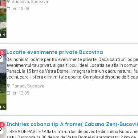
Suceava, Suceava
ieri 13:08
9
Locatie evenimente private Bucovina
3
De inchiriat locatie pentru evenimente private. Daca cauti un loc p
evenimentul tau privat, ai gasit locul ideal. Locatia se afla in comu
Panaci, la 15 km de Vatra Dornei, integrata intr-un cadru natural, fa
vecini, care ii ofera o intimitate aparte. Complexul dispune de 5 ca
mobilate si ...
Panaci, Suceava
ieri 13:05
5
Inchiriez cabana tip A frame( Cabana Zen)-Bucovi
10
LIBERA DE PAȘTE ! Aflata intr-un loc de poveste din inima Bucovinei,
satul Darmoxa, la 30 de km de Vatra Dornei si aproximativ 2 km de