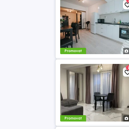
Promovat
Promovat