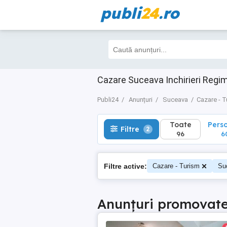
publi
24
.ro
Toate
Perso
Filtre
2
96
60
Cazare Suceava Inchirieri Regim
Publi24
Anunțuri
Suceava
Cazare - T
Toate
Pers
Filtre
2
96
6
Filtre active:
Cazare - Turism
Su
Anunțuri promovat