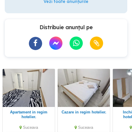
Vezi toate anunțurile
Distribuie anunțul pe
Apartament in regim
Cazare in regim hotelier.
inchiriez in regim
hotelier.
hote
Suceava
Suceava