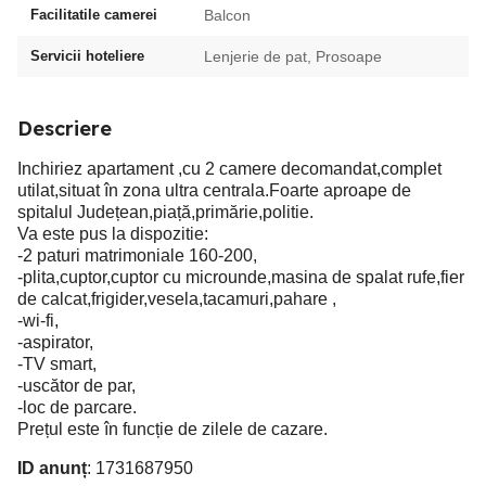
Facilitatile camerei
Balcon
Servicii hoteliere
Lenjerie de pat, Prosoape
Descriere
Inchiriez apartament ,cu 2 camere decomandat,complet
utilat,situat în zona ultra centrala.Foarte aproape de
spitalul Județean,piață,primărie,politie.
Va este pus la dispozitie:
-2 paturi matrimoniale 160-200,
-plita,cuptor,cuptor cu microunde,masina de spalat rufe,fier
de calcat,frigider,vesela,tacamuri,pahare ,
-wi-fi,
-aspirator,
-TV smart,
-uscător de par,
-loc de parcare.
Prețul este în funcție de zilele de cazare.
ID anunț
: 1731687950