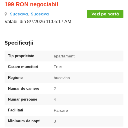
199
RON
negociabil
Suceava
,
Suceava
Vezi pe hartă
Valabil din 8/7/2026 11:05:17 AM
Specificații
Tip proprietate
apartament
Cazare muncitori
True
Regiune
bucovina
Numar de camere
2
Numar persoane
4
Facilitati
Parcare
Minimum de nopti
3