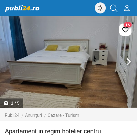
publi
24
.ro
16
1
/ 5
Publi24
Anunțuri
Cazare - Turism
Apartament in regim hotelier centru.