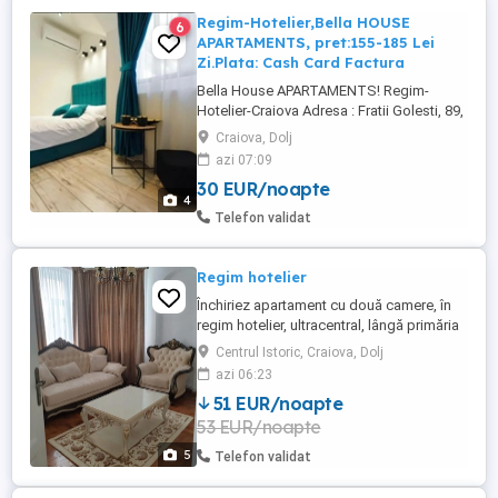
Regim-Hotelier,Bella HOUSE
6
APARTAMENTS, pret:155-185 Lei
Zi.Plata: Cash Card Factura
Bella House APARTAMENTS! Regim-
Hotelier-Craiova Adresa : Fratii Golesti, 89,
Craiova Plata: Cash Card (oferim factură
Craiova, Dolj
bon fiscal). Pret : 155 - 185 Lei Zi (se
azi 07:09
negociază în funcție de durata cazării). La
30 EUR/noapte
Bella House Apartaments, ne dorim să vă
4
oferim o experiență de #cazare de neuitat,
Telefon validat
punându-vă ...
Regim hotelier
Închiriez apartament cu două camere, în
regim hotelier, ultracentral, lângă primăria
Craiova. 270 lei pe zi, cel puțin două zile .
Centrul Istoric, Craiova, Dolj
azi 06:23
51 EUR/noapte
53 EUR/noapte
5
Telefon validat