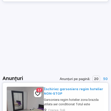
Anunțuri
20
50
Anunțuri pe pagină:
Închiriez garsoniera regim hotelier
17
NON-STOP
Garsoniera regim hotelier zona brazda
utilata aer conditionat Totul este
impecabil Rog seriozitate Garsoniera este
Craiova, Dolj