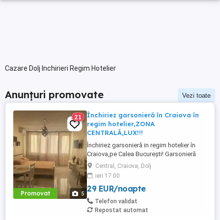
Cazare Dolj Inchirieri Regim Hotelier
Anunțuri promovate
Vezi toate
Închiriez garsonieră în Craiova în
21
regim hotelier,ZONA
CENTRALĂ,LUX!!!
Închiriez garsonieră in regim hotelier în
Craiova,pe Calea București! Garsonieră
este renovată recent și este complet
Central, Craiova, Dolj
mobilată și echipată cu AC,WI-Fi,smart TV
ieri 17:00
cu programe tv,pat de 1,60 200cm cu
29 EUR/noapte
saltea cu spumă de memorie,bucătărie
Promovat
5
echipată cu plita electrică,hotă,frigider cu
Telefon validat
congelator,cafetiera,prăjitor ...
Repostat automat