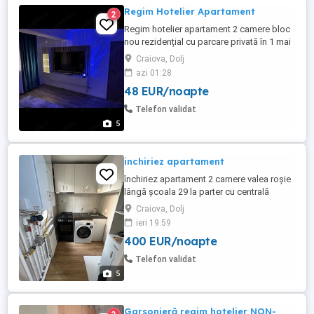
Regim Hotelier Apartament
2
Regim hotelier apartament 2 camere bloc
nou rezidențial cu parcare privată în 1 mai
lângă targul de paste pt mai multe detalii
Craiova, Dolj
contactați-mă.
azi 01:28
48 EUR/noapte
Telefon validat
5
inchiriez apartament
închiriez apartament 2 camere valea roșie
lângă școala 29 la parter cu centrală
proprie
Craiova, Dolj
ieri 19:59
400 EUR/noapte
Telefon validat
5
Garsonieră regim hotelier NON-