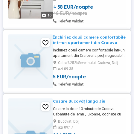
anul 2025. Un apartament pentru oamenii
38 EUR/noapte
pretentiosi si care doresc curatenie si
48 EUR/noapte
calitate! Dotari: - Aer conditionat - Frigider
10
- Cuptor cu microunde - ...
Telefon validat
Închiriez două camere confortabile
într-un apartament din Craiova
Închiriez două camere confortabile într-un
apartament din Craiova la preț negociabil.
Pozele le voi trimite pe Whats App, după
Calea%252bSeverinului, Craiova, Dolj
ce voi fi sunat și pentru cine este interesat.
azi 09:38
Relații la numărul de telefon . .
5 EUR/noapte
Telefon validat
Cazare Bucovăț langa Jiu
Cazare la doar 10 minute de Craiova
Cabanute de lemn , luxoase, cochete cu
capacitate de 16-20 de persoane Inclus in
Bucovat, Dolj
tarif Acces la Foișor(închis si incalzit)
azi 09:17
Acces la Bucătărie si Gratar Proțap