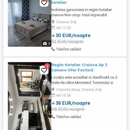
hotelier
Inchiriez garsoniera in regim hotelier
craiova Non stop- totul impecabil
Craiova, Dolj
ieri 11:20
30 EUR/noapte
32 EUR/noapte
3
Telefon validat
Regim Hotelier Craiova Ap 3
1
Camere Ofer Factură
Locația este acreditat si clasificată cu 3
stele de către Ministerul Turismului si
Antreprenoriatului din România si respectă
Craiovita Noua, Craiova, Dolj
standardele de calitate și confort Pentru
ieri 10:38
rezervările de mai multe nopți,ofer
38 EUR/noapte
schimbul prosopelor curate si al lenjeriei
48 EUR/noapte
de pat în timpul sejurului Închiriez
apartament cu trei ...
Telefon validat