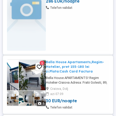
286 EUR/noapte
Grădină de vară Luni - Vineri 1200 lei 10
persoane Vineri -Duminica 1500 lei 10
Telefon validat
persoane
Bella House Apartaments,Regim-
1
Hotelier, pret 155-180 lei
zi.Plata:Cash Card Factura
Bella House APARTAMENTS! Regim
Hotelier-Craiova Adresa: Fratii Golesti, 89,
Craiova Plata: Cash Card (oferim factură
Craiova, Dolj
bon fiscal). Pret: 155 -185 Lei Zi (se
azi 07:09
negociază în funcție de durata cazării). La
30 EUR/noapte
Bella House Apartaments, ne dorim să vă
5
oferim o experiență de #cazare de neuitat,
Telefon validat
punându-vă ...