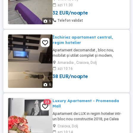
recent renovata Exclus excorte !
azi 11:30
32 EUR/noapte
Telefon validat
5
Închiriez apartament central,
regim hotelier
Apartament decomandat , bloc nou,
mobilat și utilat complet și modern,
centrala, wifi, situat central lângă Penny
Amaradia , Craiova, Dolj
Amaradia. Pret 200 ron noapte
azi 10:16
38 EUR/noapte
5
Luxury Apartament - Promenada
23
Mall
Apartament de LUX in regim hotelier intr-
un bloc nou constructie 2018, pe Calea
Severinului, vizavi de Promenada Mall.
Craiova, Dolj
Apartamentul a fost renovat complet in
azi 10:14