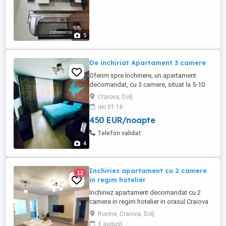
5
De inchiriat Apartament 3 camere
Oferim spre închiriere, un apartament
decomandat, cu 3 camere, situat la 5-10
min de ElectroputereMall, Kaufland, Lidl,
Craiova, Dolj
parcul Puskin. Distanță față de Centrul
ieri 01:16
vechi al orașului este de 2 km (aprox. 6
450 EUR/noapte
min cu autoturismul, 25 min mers pe jos).
Sufragerie, două dormitoare, o baie,
Telefon validat
camera de zi cu masă ...
4
Inchiriez apartament cu 2 camere
12
in regim hotelier
Inchiriez apartament decomandat cu 2
camere in regim hotelier in orasul Craiova
la 6 min (aproximatix 2 km) de mers cu
Rovine, Craiova, Dolj
masina de centrul vechi al orasului.
5 august