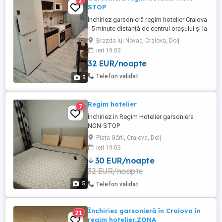
2
STOP
Închiriez garsonieră regim hotelier Craiova
- 5 minute distanță de centrul orașului și la
3 minute distanță de gară -Renovată și
Brazda lui Novac, Craiova, Dolj
mobilată recent Loc de parcare disponibil
ieri 19:03
Poze reale! Totul impecabil! Exclus
32 EUR/noapte
escorte!
Telefon validat
3
Regim hotelier
7
Închiriez in Regim Hotelier garsoniera
NON-STOP
Piața Gării, Craiova, Dolj
ieri 19:03
30 EUR/noapte
32 EUR/noapte
5
Telefon validat
Închiriez garsonieră în Craiova în
21
regim hotelier,ZONA