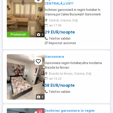
CENTRALĂ,LUX!!!
Închiriez garsonieră in regim hotelier în
Craiova,pe Calea București! Garsonieră
este renovată recent și este complet
Central, Craiova, Dolj
mobilată și echipată cu AC,WI-Fi,smart TV
ieri 17:00
cu programe tv,pat de 1,60 200cm cu
29 EUR/noapte
saltea cu spumă de memorie,bucătărie
Promovat
5
echipată cu plita electrică,hotă,frigider cu
Telefon validat
congelator,cafetiera,prăjitor ...
Repostat automat
Garsoniera
Garsoniera regim hotelier,ultra moderna
Brazda lui Novac
Brazda lui Novac, Craiova, Dolj
ieri 16:22
38 EUR/noapte
Telefon validat
5
Inchiriez garsoniera in regim
13