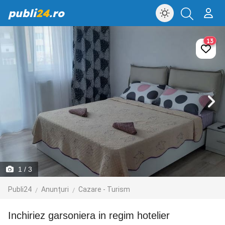
publi
24
.ro
13
1
/ 3
Publi24
Anunțuri
Cazare - Turism
Inchiriez garsoniera in regim hotelier