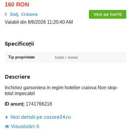
160
RON
Dolj
,
Craiova
Vezi pe hartă
Valabil din 8/6/2026 11:20:40 AM
Specificații
Tip proprietate
hotel / motel
Descriere
Inchiriez garsoniera in regim hotelier craiova Non stop-
totul impecabil
ID anunț
: 1741766218
Vezi detalii pe cazare24.ro
Vizualizări:
0