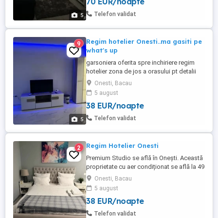
70 EUR/noapte
hotelier in cartierul rezidential Bacovia,
apartamentul este nou, din 2018, cu loc de
Telefon validat
5
parcare pentru ...
Regim hotelier Onesti..ma gasiti pe
9
what's up
garsoniera oferita spre inchiriere regim
hotelier zona de jos a orasului pt detalii
ma gasiti pe what's up
Onesti, Bacau
5 august
38 EUR/noapte
Telefon validat
5
Regim Hotelier Onesti
2
Premium Studio se află în Onești. Această
proprietate cu aer condiționat se află la 49
km de Bacău Train Station. Se oferă la
Onesti, Bacau
locație WiFi gratuit și parcare privată.
5 august
Acest apartament pune la dispoziție 1
38 EUR/noapte
dormitor, un televizor cu ecran plat și o
bucătărie. Aeroportul Internațional Bacău
Telefon validat