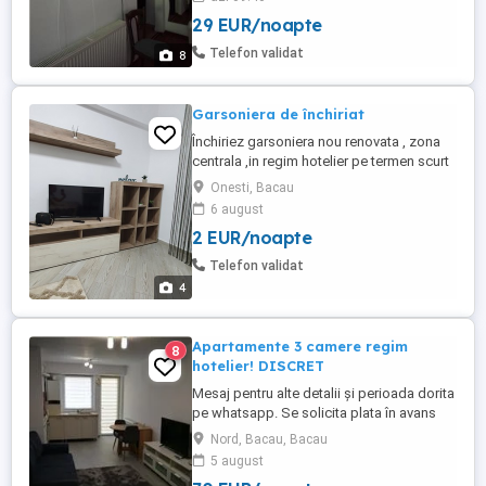
persoane,exclus escortelor , Tel.
29 EUR/noapte
Telefon validat
8
Garsoniera de închiriat
Închiriez garsoniera nou renovata , zona
centrala ,in regim hotelier pe termen scurt
,mai multe detalii la telefon
Onesti, Bacau
6 august
2 EUR/noapte
Telefon validat
4
Apartamente 3 camere regim
8
hotelier! DISCRET
Mesaj pentru alte detalii și perioada dorita
pe whatsapp. Se solicita plata în avans
pentru o zi de cazare pentru rezervare.
Nord, Bacau, Bacau
Pentru minim 3 zile pretul este 350 zi
5 august
Inchiriez apartamene 3 camere in regim