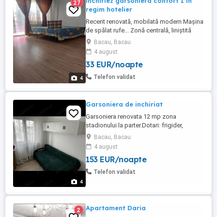
închiriez garsoniera confort I în
27
regim hotelier
Recent renovată, mobilată modern Mașina
de spălat rufe... Zonă centrală, liniștită
....zona tic-tac Lângă McDonald's
Bacau, Bacau
Accesibilitate la diferite branduri de
4 august
magazine, inclusiv alimentare
33 EUR/noapte
Telefon validat
4
Garsoniera de inchiriat
Garsoniera renovata 12 mp zona
stadionului la parter.Dotari: frigider,
masina de spalat, boiler, canapea
Bacau, Bacau
extensibila, baie cu dus.Proprieter fara
4 august
agentii.Inchirierea se face pt 1 persoana
153 EUR/noapte
(barbat),elev, student.Optional se poate
inchiria si ca spatiu depozitare.La intrare
Telefon validat
se plateste 800 lei garantie+800chirie ...
4
Apartament Daria
2