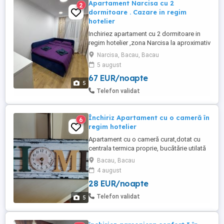
Apartament Narcisa cu 2
2
dormitoare . Cazare in regim
hotelier
Inchiriez apartament cu 2 dormitoare in
regim hotelier ,zona Narcisa la aproximativ
1,7 km de Aeroportul Bacau. Se pot caza
Narcisa, Bacau, Bacau
maxim 6 persoane ,acest apartament este
5 august
mobilat si utilat cu produse noi astfel 2
67 EUR/noapte
Dormitoare cu paturi duble (1,6x2 si 1,4x2
5
) cu lenjerie curata si prosoape 1 Living
Telefon validat
spatios ...
Închiriz Apartament cu o cameră în
6
regim hotelier
Apartament cu o cameră curat,dotat cu
centrala termica proprie, bucătărie utilată
,baie cu cada (nouă) În zona de Sud a
Bacau, Bacau
orașului Bacău (Orizont) aproximativ 10
4 august
min McDonald's. În această locație nu se
28 EUR/noapte
pot face petreceri fiind o zonă foarte
liniștită. Exclus escorte Zero șapte cinci
Telefon validat
5
trei unu zero șase ...