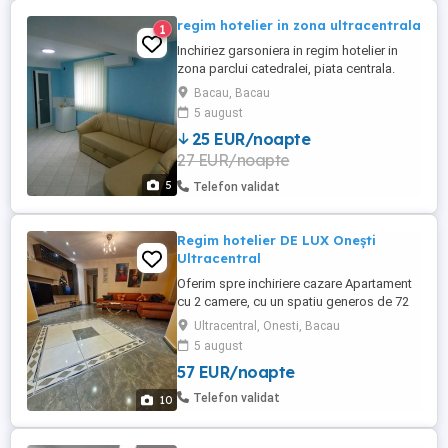
regim hotelier in zona ultracentrala
1
Inchiriez garsoniera in regim hotelier in
zona parclui catedralei, piata centrala.
Locatia are centralab termica aer
Bacau, Bacau
conditionat și televizor.
5 august
25 EUR/noapte
27 EUR/noapte
5
Telefon validat
Regim hotelier DE LUX Onești
Ultracentral
Oferim spre inchiriere cazare Apartament
cu 2 camere, cu un spatiu generos de 72
m2, utilat modern si complet mobilat.
Ultracentral, Onesti, Bacau
Locația este intr- o zona ultracentrala și
5 august
ușor accesibila a orasului. Dotari: -
57 EUR/noapte
Bucatarie complet utilata( plita, cuptor,
hota, tacamuri,vesela, cani, pahare, tigai,
Telefon validat
10
oale, cafea, ceai,zahar,detergent ...