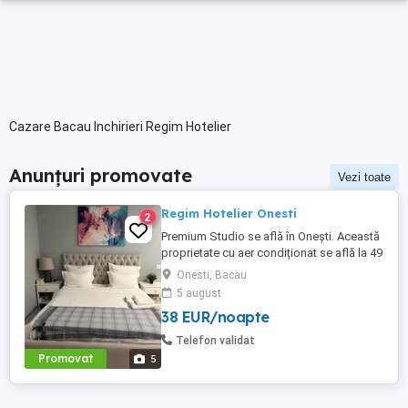
Cazare Bacau Inchirieri Regim Hotelier
Anunțuri promovate
Vezi toate
Regim Hotelier Onesti
2
Premium Studio se află în Onești. Această
proprietate cu aer condiționat se află la 49
km de Bacău Train Station. Se oferă la
Onesti, Bacau
locație WiFi gratuit și parcare privată.
5 august
Acest apartament pune la dispoziție 1
38 EUR/noapte
dormitor, un televizor cu ecran plat și o
bucătărie. Aeroportul Internațional Bacău
Telefon validat
se află la 44 ...
Promovat
5