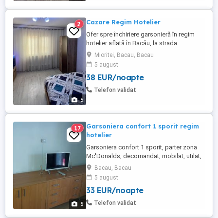
Cazare Regim Hotelier
2
Ofer spre închiriere garsonieră în regim
hotelier aflată în Bacău, la strada
principală, dotată cu smart tv, mașină de
Mioritei, Bacau, Bacau
spălat și tot ce e nevoie
5 august
38 EUR/noapte
Telefon validat
5
Garsoniera confort 1 sporit regim
17
hotelier
Garsoniera confort 1 sporit, parter zona
Mc'Donalds, decomandat, mobilat, utilat,
centrala. Renovata recent. Check-in la ora
Bacau, Bacau
12:30 Check-out la ora 11 Telefon Telefon
5 august
mobil
33 EUR/noapte
Telefon validat
5