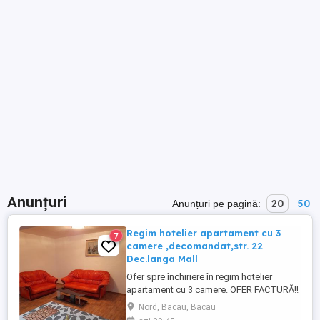
Anunțuri
20
50
Anunțuri pe pagină:
Regim hotelier apartament cu 3
7
camere ,decomandat,str. 22
Dec.langa Mall
Ofer spre închiriere în regim hotelier
apartament cu 3 camere. OFER FACTURĂ!!
- Apartamentul este situat în partea de
Nord, Bacau, Bacau
nord a orașului pe str 22 decembrie lângă