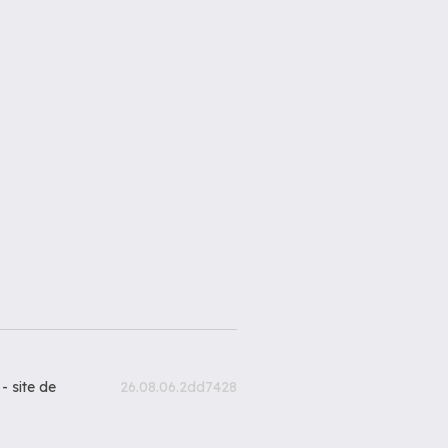
 -
site de
26.08.06.2dd7428