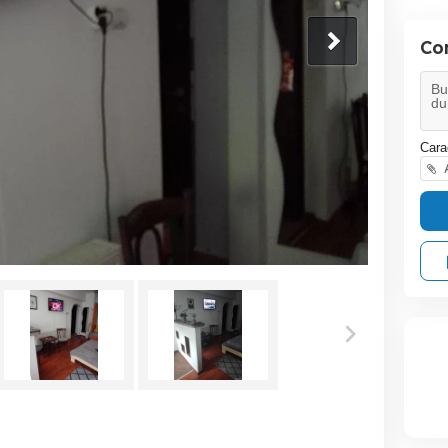
Co
Cara
A