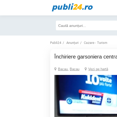
publi
24
.ro
Publi24
Anunțuri
Cazare - Turism
Închiriere garsoniera centra
Bacau
,
Bacau
Vezi pe hartă