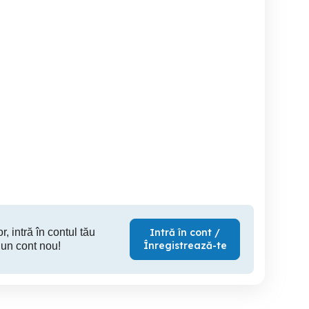
închiriez garsoniera
Regim Ho
meră în regim hotelier
confort I în regim hotelier
Bacau
Bacau
149 RON
175 RON
15
r, intră în contul tău
Intră în cont /
Înregistrează-te
 un cont nou!