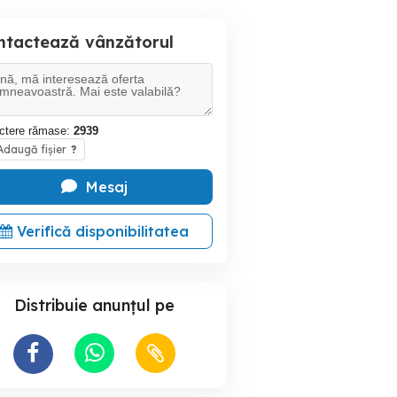
ntactează vânzătorul
ctere rămase:
2939
daugă fișier
?
Mesaj
Verifică disponibilitatea
Distribuie anunțul pe