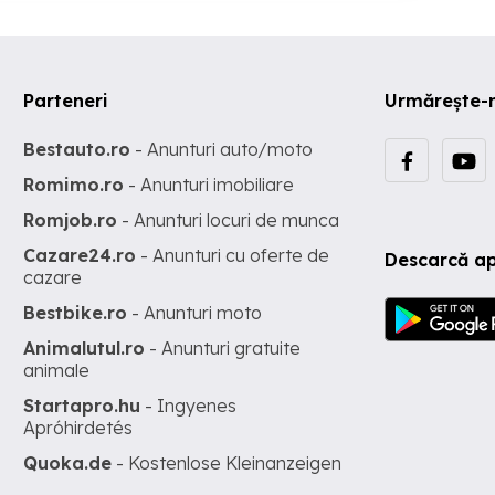
Parteneri
Urmărește-
Bestauto.ro
- Anunturi auto/moto
Romimo.ro
- Anunturi imobiliare
Romjob.ro
- Anunturi locuri de munca
Cazare24.ro
- Anunturi cu oferte de
Descarcă ap
cazare
Bestbike.ro
- Anunturi moto
Animalutul.ro
- Anunturi gratuite
animale
Startapro.hu
- Ingyenes
Apróhirdetés
Quoka.de
- Kostenlose Kleinanzeigen