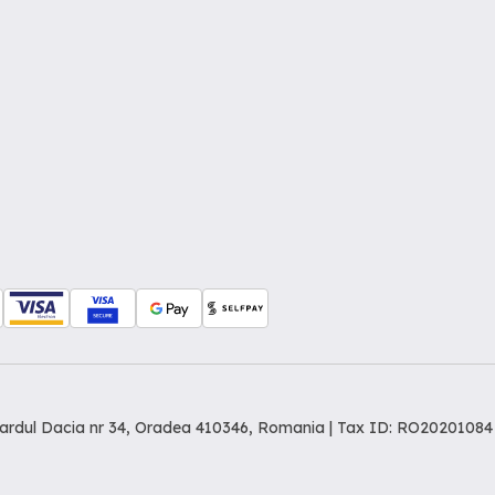
levardul Dacia nr 34, Oradea 410346, Romania | Tax ID: RO20201084