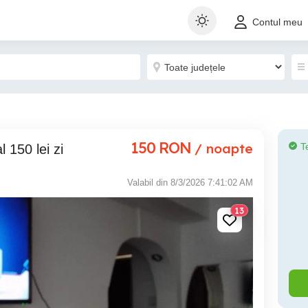
Contul meu
150
RON
/ noapte
T
l 150 lei zi
Valabil din 8/3/2026 7:41:02 AM
13