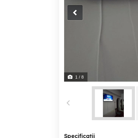
1
/ 8
Specificații