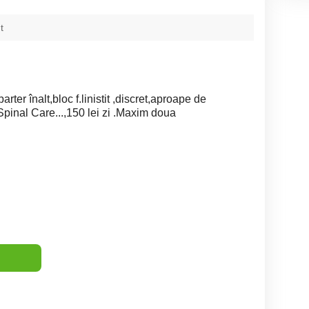
t
ter înalt,bloc f.linistit ,discret,aproape de
Spinal Care...,150 lei zi .Maxim doua