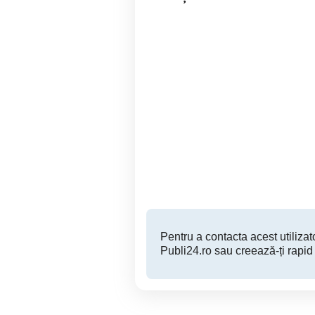
regim hotelier in zona
Închiriz Apartament cu o
ultracentrala
ca
Bacau
130 RON
Pentru a contacta acest utilizato
Publi24.ro sau creează-ți rapid