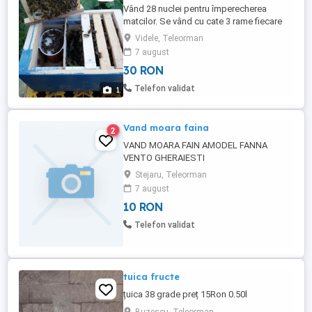
Vând 28 nuclei pentru împerecherea
matcilor. Se vând cu cate 3 rame fiecare
Au compartiment separat pentru hrana.
Videle, Teleorman
Mai multe detalii in privat.
7 august
30 RON
Telefon validat
1
Vand moara faina
2
VAND MOARA FAIN AMODEL FANNA
VENTO GHERAIESTI
Stejaru, Teleorman
7 august
10 RON
Telefon validat
tuica fructe
țuica 38 grade preț 15Ron 0.50l