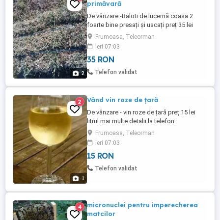
primăvară
De vânzare -Baloti de lucernă coasa 2
foarte bine presați și uscați preț 35 lei
bucata și baloți de paie de grau preț 10 lei
Frumoasa, Teleorman
bucata , usturoi de primăvară legat funii
ieri 07:03
mai multe detalii la telefon
35 RON
Telefon validat
2
Vând vin roze de țară
2
De vânzare - vin roze de țară preț 15 lei
litrul mai multe detalii la telefon
Frumoasa, Teleorman
ieri 07:03
15 RON
Telefon validat
1
micronuclei pentru imperecherea
4
matcilor