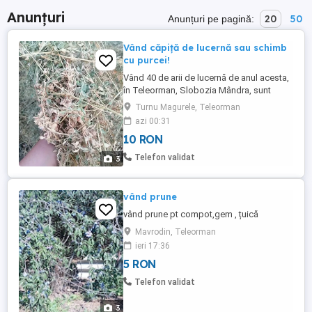
Anunțuri
20
50
Anunțuri pe pagină:
Vând căpiță de lucernă sau schimb
cu purcei!
Vând 40 de arii de lucernă de anul acesta,
în Teleorman, Slobozia Mândra, sunt
interesat și de schimburi cu purcei!
Turnu Magurele, Teleorman
azi 00:31
10 RON
Telefon validat
3
vând prune
vând prune pt compot,gem , țuică
Mavrodin, Teleorman
ieri 17:36
5 RON
Telefon validat
3