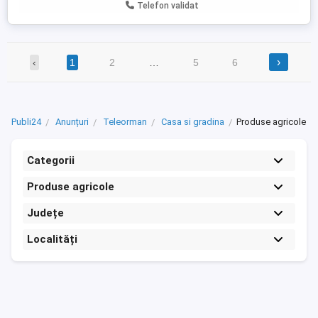
Telefon validat
›
‹
1
2
…
5
6
Publi24
Anunțuri
Teleorman
Casa si gradina
Produse agricole
Categorii
Produse agricole
Județe
Localități