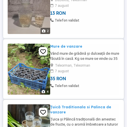
Buzescu, Teleorman
7 august
13 RON
Telefon validat
2
Mure de vanzare
Vând mure de grădină și dulceață de mure
făcută în casă. Kg se mure se vinde cu 35
lei kg și borcanul de dulceață cu 20 lei.
Teleorman, Teleorman
7 august
35 RON
Telefon validat
4
Țuică Traditionala si Palinca de
vanzare
Țuica și Pălincă tradițională din amestec
de fructe, cu o aromă îmbietoare a tuturor