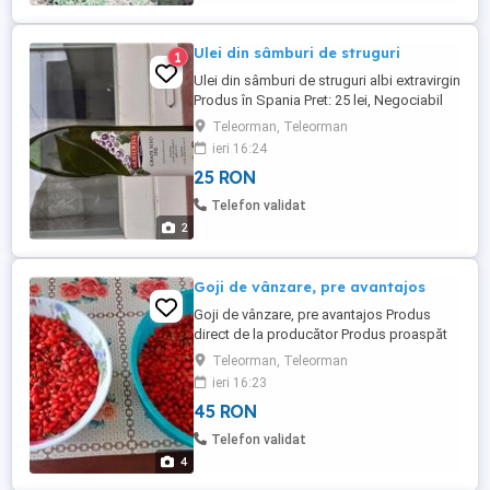
Ulei din sâmburi de struguri
1
Ulei din sâmburi de struguri albi extravirgin
Produs în Spania Pret: 25 lei, Negociabil
Rog seriozitate
Teleorman, Teleorman
ieri 16:24
25 RON
Telefon validat
2
Goji de vânzare, pre avantajos
Goji de vânzare, pre avantajos Produs
direct de la producător Produs proaspăt
Pre : 45 Ron Kg, Negociabil Rog
Teleorman, Teleorman
seriozitate
ieri 16:23
45 RON
Telefon validat
4