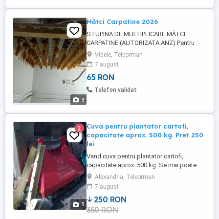
Mătci Carpatine 2026
STUPINA DE MULTIPLICARE MĂTCI
CARPATINE (AUTORIZATA ANZ) Pentru
sezonul apicol 2026 Recoltarea mătcilor
Videle, Teleorman
va fi facuta in zilele de 15 și 30 ale fiecărei
7 august
lunii. Matci Carpatine, imperecheate,
65 RON
(botcile, după ce sunt căpăcite in stupul
finisor sunt mutate în incubator, unde
Telefon validat
beneficiază de temperatură și ...
3
Cuva pentru plantator cartofi,
2
capacitate aprox. 500 kg. Pret 250
lei
Vand cuva pentru plantator cartofi,
capacitate aprox. 500 kg. Se mai poate
utiliza pentru transport si fertilizari cu
Alexandria, Teleorman
azot, uree, etc. Pret: 250 lei, negociabil Tel.
7 august
250 RON
3
350 RON