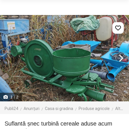
1
/ 2
Publi24
Anunțuri
Casa si gradina
Produse agricole
Alte produse
Suflantă șnec turbină cereale aduse acum