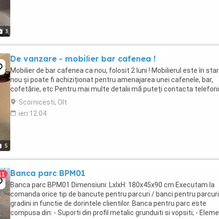
3
De vanzare - mobilier bar cafenea !
Mobilier de bar cafenea ca nou, folosit 2 luni ! Mobilierul este în sta
nou și poate fi achiziționat pentru amenajarea unei cafenele, bar,
cofetărie, etc Pentru mai multe detalii mă puteți contacta telefon
Scornicesti, Olt
ieri 12:04
5
Banca parc BPM01
11
Banca parc BPM01 Dimensiuni: LxlxH: 180x45x90 cm Executam la
comanda orice tip de bancute pentru parcuri / banci pentru parcuri
gradini in functie de dorintele clientilor. Banca pentru parc este
compusa din: - Suporti din profil metalic grunduiti si vopsiti; - Elem