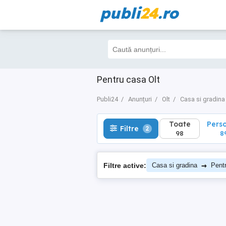
publi
24
.ro
Toate
Perso
Filtre
2
98
89
Pentru casa Olt
Publi24
Anunțuri
Olt
Casa si gradina
Toate
Pers
Filtre
2
98
8
→
Filtre active:
Casa si gradina
Pent