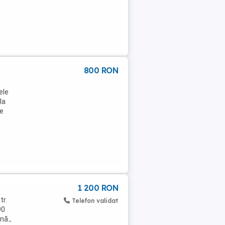
800 RON
ele
la
te
1 200 RON
tr.
Telefon validat
90
nă.,