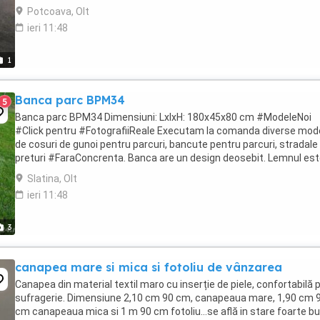
din lemn rasinos sau lemn ...
Potcoava, Olt
ieri 11:48
1
Banca parc BPM34
5
Banca parc BPM34 Dimensiuni: LxlxH: 180x45x80 cm #ModeleNoi
#Click pentru #FotografiiReale Executam la comanda diverse mod
de cosuri de gunoi pentru parcuri, bancute pentru parcuri, stradale 
preturi #FaraConcrenta. Banca are un design deosebit. Lemnul es
lucrat cu finete si vopsit pe baza ...
Slatina, Olt
ieri 11:48
3
canapea mare si mica si fotoliu de vânzarea
Canapea din material textil maro cu inserție de piele, confortabilă p
sufragerie. Dimensiune 2,10 cm 90 cm, canapeaua mare, 1,90 cm 
cm canapeaua mica si 1 m 90 cm fotoliu...se află in stare foarte bu