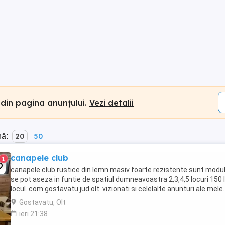
 din pagina anunțului.
Vezi detalii
nă:
20
50
canapele club
1
canapele club rustice din lemn masiv foarte rezistente sunt modu
se pot aseza in funtie de spatiul dumneavoastra 2,3,4,5 locuri 150 l
locul. com gostavatu jud olt. vizionati si celelalte anunturi ale mele.
Gostavatu, Olt
ieri 21:38