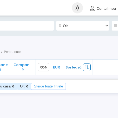
ane
Companii
RON
EUR
Sortează
Contul meu
9
Pentru casa
oane
Companii
RON
EUR
Sortează
9
9
ru casa
Olt
Șterge toate filtrele