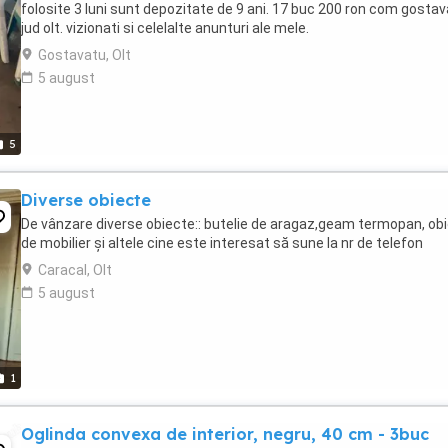
folosite 3 luni sunt depozitate de 9 ani. 17 buc 200 ron com gosta
jud olt. vizionati si celelalte anunturi ale mele.
Gostavatu, Olt
5 august
5
Diverse obiecte
De vânzare diverse obiecte:: butelie de aragaz,geam termopan, ob
de mobilier și altele cine este interesat să sune la nr de telefon
Caracal, Olt
5 august
1
Oglinda convexa de interior, negru, 40 cm - 3buc