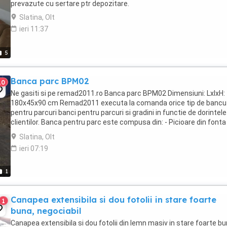
prevazute cu sertare ptr depozitare.
Slatina, Olt
ieri 11:37
5
Banca parc BPM02
10
Ne gasiti si pe remad2011.ro Banca parc BPM02 Dimensiuni: LxlxH:
180x45x90 cm Remad2011 executa la comanda orice tip de bancu
pentru parcuri banci pentru parcuri si gradini in functie de dorintele
clientilor. Banca pentru parc este compusa din: - Picioare din fonta
turnata grunduite si vopsite; - ...
Slatina, Olt
ieri 07:19
1
Canapea extensibila si dou fotolii in stare foarte
1
buna, negociabil
Canapea extensibila si dou fotolii din lemn masiv in stare foarte bu