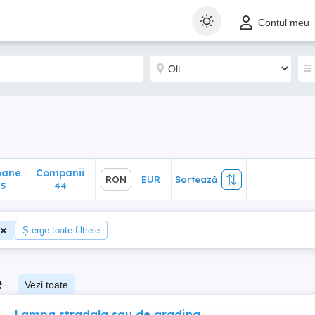
ane
Companii
RON
EUR
Sortează
Contul meu
44
oane
Companii
RON
EUR
Sortează
5
44
Șterge toate filtrele
e
–
Vezi toate
Lampa stradala sau de gradina