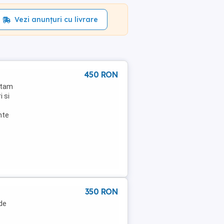
Vezi anunțuri cu livrare
450 RON
utam
 si
nte
350 RON
 de