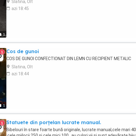
Slatina, Olt
azi 18:45
1
Cos de gunoi
1
COS DE GUNOI CONFECTIONAT DIN LEMN CU RECIPIENT METALIC
Slatina, Olt
azi 18:44
1
Statuete din porțelan lucrate manual.
1
Bibelouri în stare foarte bună originale, lucrate manual,cele mari 4
,cele mijlocii 250 și cele mici 100 , au culori vii și sunt adevărate biju