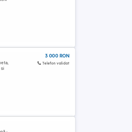
3 000 RON
veta,
Telefon validat
 si
pă -