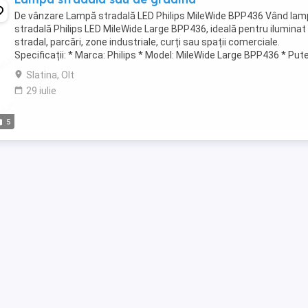
De vânzare Lampă stradală LED Philips MileWide BPP436 Vând la
stradală Philips LED MileWide Large BPP436, ideală pentru iluminat
stradal, parcări, zone industriale, curți sau spații comerciale.
Specificații: * Marca: Philips * Model: MileWide Large BPP436 * Pute
112W * Flux luminos: 15.540 ...
Slatina, Olt
29 iulie
5