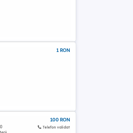
1 RON
100 RON
00
Telefon validat
terii