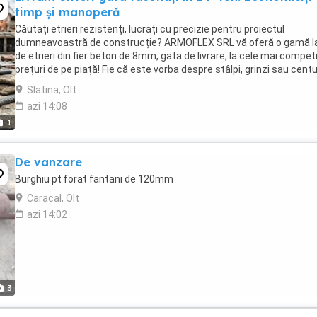
timp și manoperă
Căutați etrieri rezistenți, lucrați cu precizie pentru proiectul
dumneavoastră de construcție? ARMOFLEX SRL vă oferă o gamă l
de etrieri din fier beton de 8mm, gata de livrare, la cele mai compet
prețuri de pe piață! Fie că este vorba despre stâlpi, grinzi sau centur
produsele noastre respectă ...
Slatina, Olt
azi 14:08
1
De vanzare
Burghiu pt forat fantani de 120mm
Caracal, Olt
azi 14:02
3