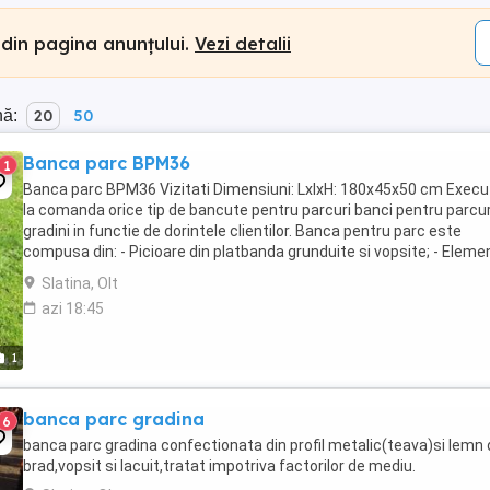
 din pagina anunțului.
Vezi detalii
nă:
20
50
Banca parc BPM36
1
Banca parc BPM36 Vizitati Dimensiuni: LxlxH: 180x45x50 cm Exec
la comanda orice tip de bancute pentru parcuri banci pentru parcuri
gradini in functie de dorintele clientilor. Banca pentru parc este
compusa din: - Picioare din platbanda grunduite si vopsite; - Eleme
din lemn rasinos ...
Slatina, Olt
azi 18:45
1
banca parc gradina
6
banca parc gradina confectionata din profil metalic(teava)si lemn
brad,vopsit si lacuit,tratat impotriva factorilor de mediu.