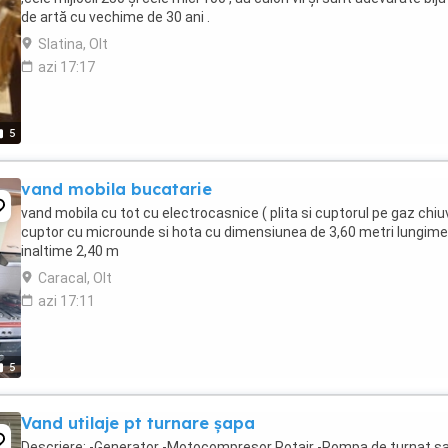
de artă cu vechime de 30 ani .
Slatina, Olt
azi 17:17
5
vand mobila bucatarie
vand mobila cu tot cu electrocasnice ( plita si cuptorul pe gaz chiu
cuptor cu microunde si hota cu dimensiunea de 3,60 metri lungime
inaltime 2,40 m
Caracal, Olt
azi 17:11
5
Vand utilaje pt turnare șapa
Descriere: -Generator -Motocompresor Rotair -Pompa de turnat șa