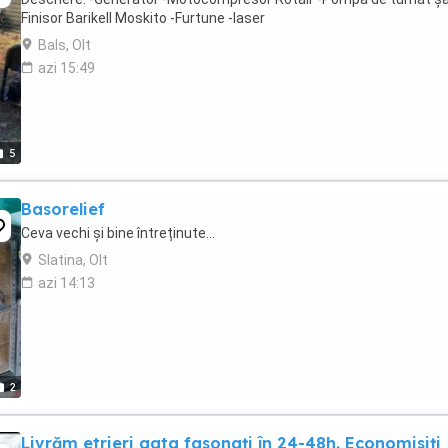
Finisor Barikell Moskito -Furtune -laser
Bals, Olt
azi 15:49
5
Basorelief
Ceva vechi și bine întreținute...
Slatina, Olt
azi 14:13
2
Livrăm etrieri gata fasonați în 24-48h. Economisiți