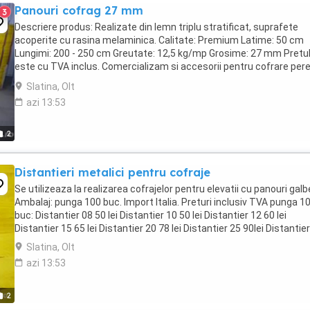
Panouri cofrag 27 mm
3
Descriere produs: Realizate din lemn triplu stratificat, suprafete
acoperite cu rasina melaminica. Calitate: Premium Latime: 50 cm
Lungimi: 200 - 250 cm Greutate: 12,5 kg/mp Grosime: 27 mm Pretu
este cu TVA inclus. Comercializam si accesorii pentru cofrare pere
plansee si stalpi dreptunghiular ...
Slatina, Olt
azi 13:53
2
Distantieri metalici pentru cofraje
Se utilizeaza la realizarea cofrajelor pentru elevatii cu panouri galb
Ambalaj: punga 100 buc. Import Italia. Preturi inclusiv TVA punga 1
buc: Distantier 08 50 lei Distantier 10 50 lei Distantier 12 60 lei
Distantier 15 65 lei Distantier 20 78 lei Distantier 25 90lei Distantier 
Slatina, Olt
azi 13:53
2