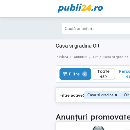
publi
24
.ro
Toate
Perso
Filtre
2
459
415
Casa si gradina Olt
Publi24
Anunțuri
Olt
Casa si gradina
Toate
Pers
Filtre
2
459
41
Filtre active:
Casa si gradina
Olt
Anunțuri promovat