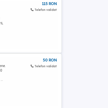
115 RON
Telefon validat
l
ti,
50 RON
ene.
Telefon validat
00
...